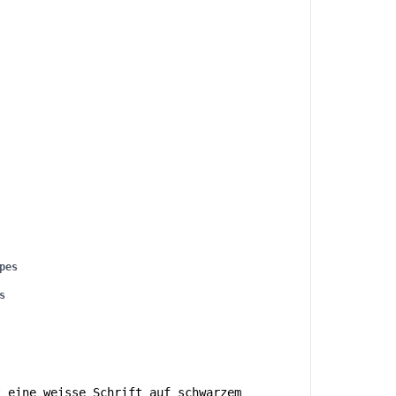
pes
s
t eine weisse Schrift auf schwarzem