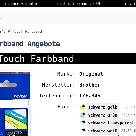
5 Jahre Garantie
Gratis Versand ab 99,-
Tel. +
eben…
345 P-Touch Farbband
rbband Angebote
Touch Farbband
Marke:
Original
Hersteller:
Brother
Teilenummer:
TZE-345
Farbe:
schwarz gelb
25,59 €
schwarz grün
25,59 €
schwarz transparent
schwarz weiß
25,59 €