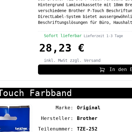
Hintergrund Laminatkassette mit 18mm Br
verschiedene Brother P-Touch Beschriftu
DirectLabel-System bietet aussergewöhnl
Beschriftungslösungen für Büro, Haushal
Sofort lieferbar
Lieferzeit 1-3 Tage
28,23 €
inkl. MwSt
zzgl. Versand
In den 
Touch Farbband
Marke:
Original
Hersteller:
Brother
Teilenummer:
TZE-252