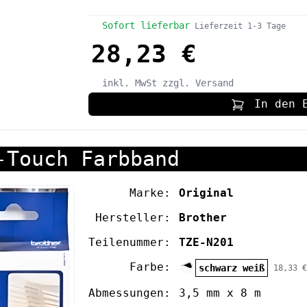
Sofort lieferbar
Lieferzeit 1-3 Tage
28,23 €
inkl. MwSt
zzgl. Versand
In den 
-Touch Farbband
Marke:
Original
Hersteller:
Brother
Teilenummer:
TZE-N201
Farbe:
schwarz weiß
18,33 €
Abmessungen:
3,5 mm x 8 m