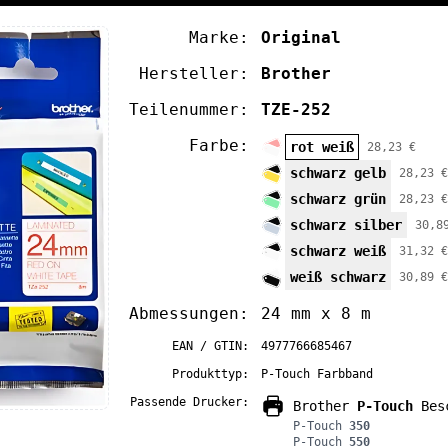
Marke:
Original
Hersteller:
Brother
Teilenummer:
TZE-252
Farbe:
rot weiß
28,23 €
schwarz gelb
28,23 €
schwarz grün
28,23 €
schwarz silber
30,8
schwarz weiß
31,32 €
weiß schwarz
30,89 €
Abmessungen:
24 mm x 8 m
EAN / GTIN:
4977766685467
Produkttyp:
P-Touch Farbband
Passende Drucker:
Brother
P-Touch
Besc
P-Touch
350
P-Touch
550