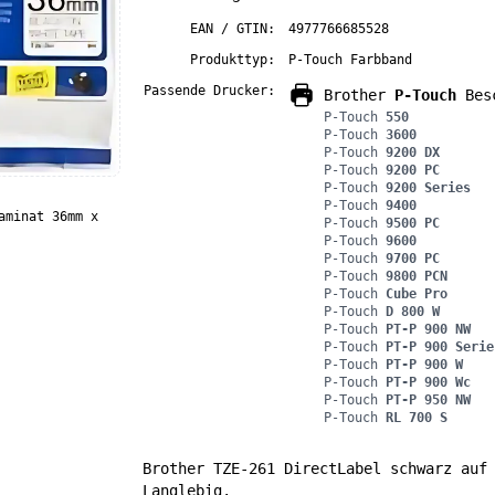
EAN / GTIN:
4977766685528
Produkttyp:
P-Touch Farbband
Passende Drucker:
Brother
P-Touch
Besc
P-Touch
550
P-Touch
3600
P-Touch
9200 DX
P-Touch
9200 PC
P-Touch
9200 Series
P-Touch
9400
aminat 36mm x
P-Touch
9500 PC
P-Touch
9600
P-Touch
9700 PC
P-Touch
9800 PCN
P-Touch
Cube Pro
P-Touch
D 800 W
P-Touch
PT-P 900 NW
P-Touch
PT-P 900 Serie
P-Touch
PT-P 900 W
P-Touch
PT-P 900 Wc
P-Touch
PT-P 950 NW
P-Touch
RL 700 S
Brother TZE-261 DirectLabel schwarz auf
Langlebig.