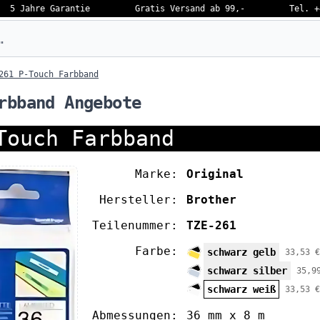
5 Jahre Garantie
Gratis Versand ab 99,-
Tel. +
eben…
261 P-Touch Farbband
rbband Angebote
Touch Farbband
Marke:
Original
Hersteller:
Brother
Teilenummer:
TZE-261
Farbe:
schwarz gelb
33,53 €
schwarz silber
35,9
schwarz weiß
33,53 €
Abmessungen:
36 mm x 8 m