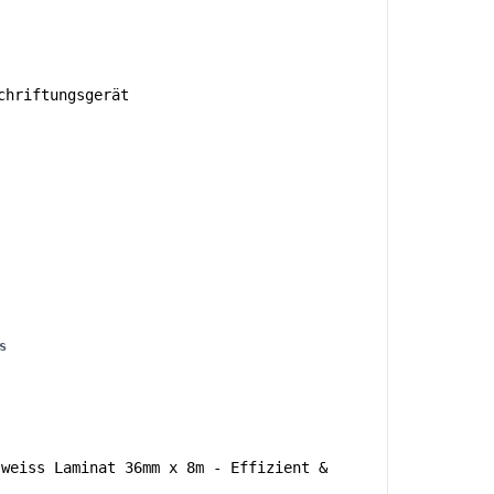
hriftungsgerät
s
 weiss Laminat 36mm x 8m - Effizient &