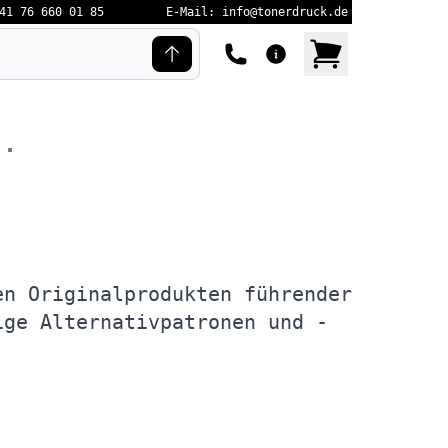
41 76 660 01 85
E-Mail: info@tonerdruck.de
e.
en Originalprodukten führender
ige Alternativpatronen und -