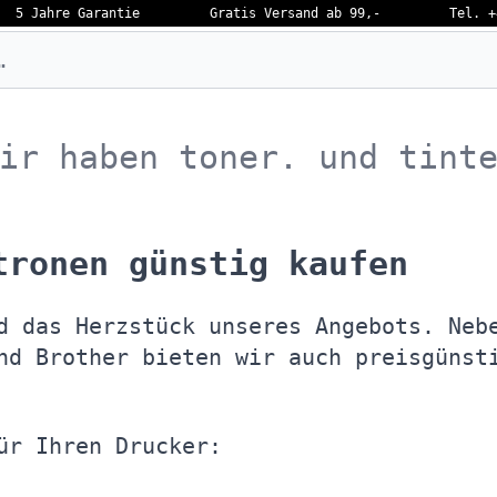
5 Jahre Garantie
Gratis Versand ab 99,-
Tel. +
eben…
ir haben toner. und tint
tronen günstig kaufen
d das Herzstück unseres Angebots. Neb
nd Brother bieten wir auch preisgünst
ür Ihren Drucker: