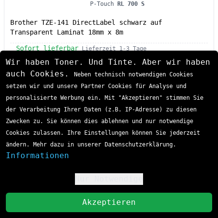
P-Touch
RL 700 S
Brother TZE-141 DirectLabel schwarz auf
Transparent Laminat 18mm x 8m
Sofort lieferbar
Lieferzeit 1-3 Tage
24,24 €
Wir haben Toner. Und Tinte. Aber wir haben
auch Cookies.
Neben technisch notwendigen Cookies
inkl. MwSt
zzgl. Versand
setzen wir und unsere Partner Cookies für Analyse und
In den Einkaufswagen
personalisierte Werbung ein. Mit "Akzeptieren" stimmen Sie
der Verarbeitung Ihrer Daten (z.B. IP-Adresse) zu diesen
Zwecken zu. Sie können dies ablehnen und nur notwendige
Brother TZE-261 P-Touch Farbband
Cookies zulassen. Ihre Einstellungen können Sie jederzeit
ändern. Mehr dazu in unserer Datenschutzerklärung.
Informationen
Nur Notwendige
!
St
Akzeptieren