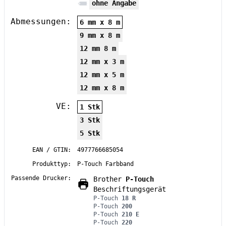
ohne Angabe
Abmessungen:
6 mm x 8 m
9 mm x 8 m
12 mm 8 m
12 mm x 3 m
12 mm x 5 m
12 mm x 8 m
VE:
1 Stk
3 Stk
5 Stk
EAN / GTIN:
4977766685054
Produkttyp:
P-Touch Farbband
Passende Drucker:
Brother
P-Touch
Beschriftungsgerät
P-Touch
18 R
P-Touch
200
P-Touch
210 E
P-Touch
220