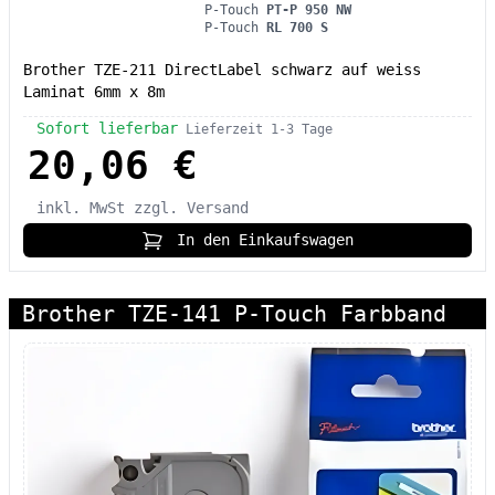
P-Touch
PT-P 950 NW
P-Touch
RL 700 S
Brother TZE-211 DirectLabel schwarz auf weiss
Laminat 6mm x 8m
Sofort lieferbar
Lieferzeit 1-3 Tage
20,06 €
inkl. MwSt
zzgl. Versand
In den Einkaufswagen
Brother TZE-141 P-Touch Farbband