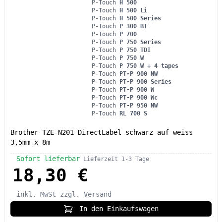
P-Touch
H 500
P-Touch
H 500 Li
P-Touch
H 500 Series
P-Touch
P 300 BT
P-Touch
P 700
P-Touch
P 750 Series
P-Touch
P 750 TDI
P-Touch
P 750 W
P-Touch
P 750 W + 4 tapes
P-Touch
PT-P 900 NW
P-Touch
PT-P 900 Series
P-Touch
PT-P 900 W
P-Touch
PT-P 900 Wc
P-Touch
PT-P 950 NW
P-Touch
RL 700 S
Brother TZE-N201 DirectLabel schwarz auf weiss
3,5mm x 8m
Sofort lieferbar
Lieferzeit 1-3 Tage
18,30 €
inkl. MwSt
zzgl. Versand
In den Einkaufswagen