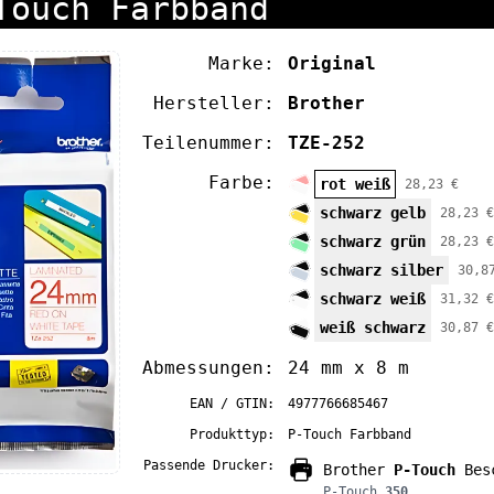
Touch Farbband
Marke:
Original
Hersteller:
Brother
Teilenummer:
TZE-252
Farbe:
rot weiß
28,23 €
schwarz gelb
28,23 €
schwarz grün
28,23 €
schwarz silber
30,8
schwarz weiß
31,32 €
weiß schwarz
30,87 €
Abmessungen:
24 mm x 8 m
EAN / GTIN:
4977766685467
Produkttyp:
P-Touch Farbband
Passende Drucker:
Brother
P-Touch
Besc
P-Touch
350