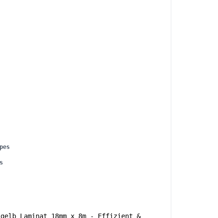
pes
s
 gelb Laminat 18mm x 8m - Effizient &