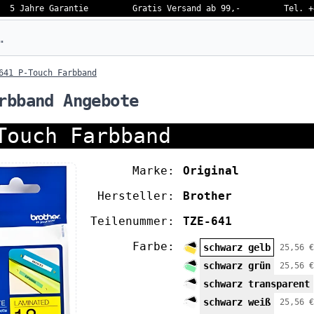
5 Jahre Garantie
Gratis Versand ab 99,-
Tel. +
eben…
641 P-Touch Farbband
rbband Angebote
Touch Farbband
Marke:
Original
Hersteller:
Brother
Teilenummer:
TZE-641
Farbe:
schwarz gelb
25,56 €
schwarz grün
25,56 €
schwarz transparent
schwarz weiß
25,56 €