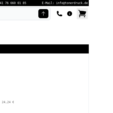
41 76 660 01 85
E-Mail: info@tonerdruck.de
24,24 €