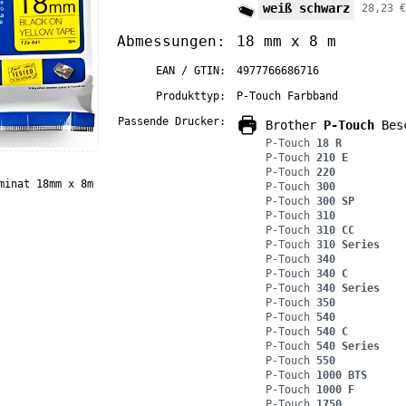
weiß schwarz
28,23 €
Abmessungen:
18 mm x 8 m
EAN / GTIN:
4977766686716
Produkttyp:
P-Touch Farbband
Passende Drucker:
Brother
P-Touch
Besc
P-Touch
18 R
P-Touch
210 E
P-Touch
220
minat 18mm x 8m
P-Touch
300
P-Touch
300 SP
P-Touch
310
P-Touch
310 CC
P-Touch
310 Series
P-Touch
340
P-Touch
340 C
P-Touch
340 Series
P-Touch
350
P-Touch
540
P-Touch
540 C
P-Touch
540 Series
P-Touch
550
P-Touch
1000 BTS
P-Touch
1000 F
P-Touch
1750