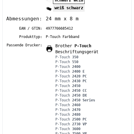
schwarz weiß
weiß schwarz
Abmessungen:
24 mm x 8 m
EAN / GTIN:
4977766685412
Produkttyp:
P-Touch Farbband
Passende Drucker:
Brother
P-Touch
Beschriftungsgerät
P-Touch
350
P-Touch
550
P-Touch
2400
P-Touch
2400 E
P-Touch
2420 PC
P-Touch
2430 PC
P-Touch
2450
P-Touch
2450 CC
P-Touch
2450 DX
P-Touch
2450 Series
P-Touch
2460
P-Touch
2470
P-Touch
2480
P-Touch
2500 PC
P-Touch
2730 VP
P-Touch
3600
P-Touch
7500 VP