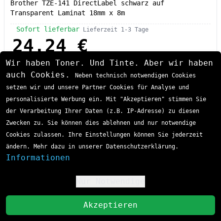
Brother TZE-141 DirectLabel schwarz auf
Transparent Laminat 18mm x 8m
Sofort lieferbar
Lieferzeit 1-3 Tage
24,24 €
Wir haben Toner. Und Tinte. Aber wir haben
inkl. MwSt
zzgl. Versand
auch Cookies.
Neben technisch notwendigen Cookies
In den Einkaufswagen
setzen wir und unsere Partner Cookies für Analyse und
personalisierte Werbung ein. Mit "Akzeptieren" stimmen Sie
Brother TZE-261 P-Touch Farbband
der Verarbeitung Ihrer Daten (z.B. IP-Adresse) zu diesen
Zwecken zu. Sie können dies ablehnen und nur notwendige
Cookies zulassen. Ihre Einstellungen können Sie jederzeit
ändern. Mehr dazu in unserer Datenschutzerklärung.
Informationen
Nur Notwendige
!
St
Akzeptieren