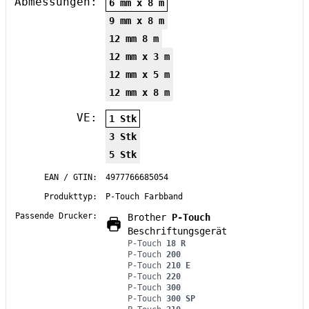
Abmessungen:
6 mm x 8 m
9 mm x 8 m
12 mm 8 m
12 mm x 3 m
12 mm x 5 m
12 mm x 8 m
VE:
1 Stk
3 Stk
5 Stk
EAN / GTIN:
4977766685054
Produkttyp:
P-Touch Farbband
Passende Drucker:
Brother
P-Touch
Beschriftungsgerät
P-Touch
18 R
P-Touch
200
P-Touch
210 E
P-Touch
220
P-Touch
300
P-Touch
300 SP