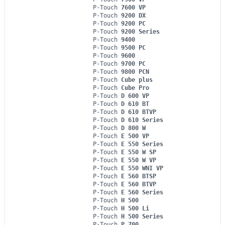
P-Touch
7600 VP
P-Touch
9200 DX
P-Touch
9200 PC
P-Touch
9200 Series
P-Touch
9400
P-Touch
9500 PC
P-Touch
9600
P-Touch
9700 PC
P-Touch
9800 PCN
P-Touch
Cube plus
P-Touch
Cube Pro
P-Touch
D 600 VP
P-Touch
D 610 BT
P-Touch
D 610 BTVP
P-Touch
D 610 Series
P-Touch
D 800 W
P-Touch
E 500 VP
P-Touch
E 550 Series
P-Touch
E 550 W SP
P-Touch
E 550 W VP
P-Touch
E 550 WNI VP
P-Touch
E 560 BTSP
P-Touch
E 560 BTVP
P-Touch
E 560 Series
P-Touch
H 500
P-Touch
H 500 Li
P-Touch
H 500 Series
P-Touch
P 700