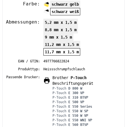
Farbe:
schwarz gelb
schwarz weiß
Abmessungen:
5,2 mm x 1,5 m
8,8 mm x 1,5 m
9 mm x 1,5 m
11,2 mm x 1,5 m
11,7 mm x 1,5 m
EAN / GTIN:
4977766822824
Produkttyp:
Heissschrumpfschlauch
Passende Drucker:
Brother
P-Touch
Beschriftungsgerät
P-Touch
D 800 W
P-Touch
E 300 VP
P-Touch
E 310 BTVP
P-Touch
E 500 VP
P-Touch
E 550 Series
P-Touch
E 550 W SP
P-Touch
E 550 W VP
P-Touch
E 550 WNI VP
P-Touch
E 560 BTSP