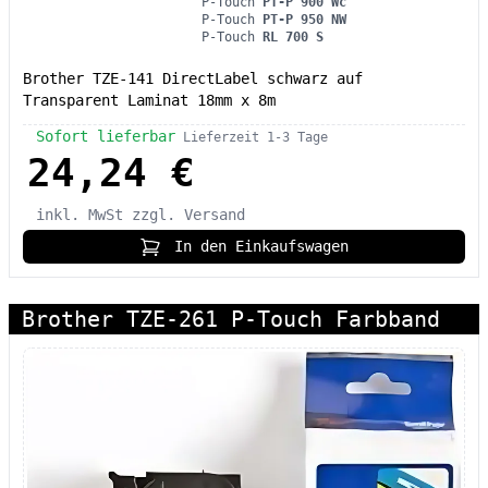
P-Touch
PT-P 900 Wc
P-Touch
PT-P 950 NW
P-Touch
RL 700 S
Brother TZE-141 DirectLabel schwarz auf
Transparent Laminat 18mm x 8m
Sofort lieferbar
Lieferzeit 1-3 Tage
24,24 €
inkl. MwSt
zzgl. Versand
In den Einkaufswagen
Brother TZE-261 P-Touch Farbband