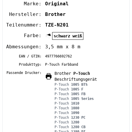
Marke:
Original
Hersteller:
Brother
Teilenummer:
TZE-N201
Farbe:
schwarz weiß
Abmessungen:
3,5 mm x 8 m
EAN / GTIN:
4977766692762
Produkttyp:
P-Touch Farbband
Passende Drucker:
Brother
P-Touch
Beschriftungsgerät
P-Touch
1005 BTS
P-Touch
1005 F
P-Touch
1005 FB
P-Touch
1005 Series
P-Touch
1010
P-Touch
1080
P-Touch
1090
P-Touch
1230 PC
P-Touch
1280
P-Touch
1280 CB
P-Touch
1280 DT