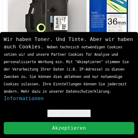
Wir haben Toner. Und Tinte. Aber wir haben
auch Cookies.
Neben technisch notwendigen Cookies
setzen wir und unsere Partner Cookies für Analyse und
personalisierte Werbung ein. Mit "Akzeptieren" stimmen Sie
der Verarbeitung Ihrer Daten (z.B. IP-Adresse) zu diesen
Zwecken zu. Sie können dies ablehnen und nur notwendige
Marke:
Original
Cookies zulassen. Ihre Einstellungen können Sie jederzeit
ändern. Mehr dazu in unserer Datenschutzerklärung.
Hersteller:
Brother
Informationen
Sofort lieferbar
Lieferzeit 1-3 Tage
33,53 €
Teilenummer:
TZE-261
Nur Notwendige
!
Farbe:
schwarz gelb
inkl. MwSt
zzgl. Versand
St
schwarz
Akzeptieren
In den Einkaufswagen
silber