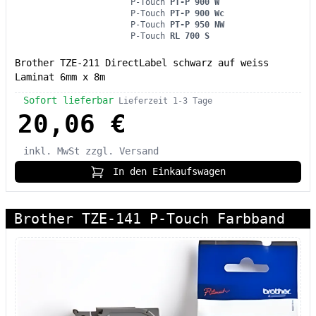
P-Touch
PT-P 900 W
P-Touch
PT-P 900 Wc
P-Touch
PT-P 950 NW
P-Touch
RL 700 S
Brother TZE-211 DirectLabel schwarz auf weiss
Laminat 6mm x 8m
Sofort lieferbar
Lieferzeit 1-3 Tage
20,06 €
inkl. MwSt
zzgl. Versand
In den Einkaufswagen
Brother TZE-141 P-Touch Farbband