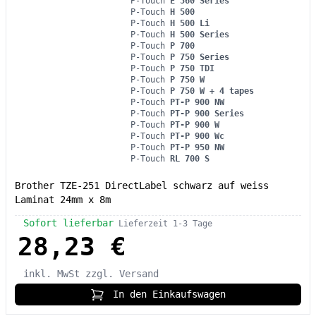
P-Touch
E 560 Series
P-Touch
H 500
P-Touch
H 500 Li
P-Touch
H 500 Series
P-Touch
P 700
P-Touch
P 750 Series
P-Touch
P 750 TDI
P-Touch
P 750 W
P-Touch
P 750 W + 4 tapes
P-Touch
PT-P 900 NW
P-Touch
PT-P 900 Series
P-Touch
PT-P 900 W
P-Touch
PT-P 900 Wc
P-Touch
PT-P 950 NW
P-Touch
RL 700 S
Brother TZE-251 DirectLabel schwarz auf weiss
Laminat 24mm x 8m
Sofort lieferbar
Lieferzeit 1-3 Tage
28,23 €
inkl. MwSt
zzgl. Versand
In den Einkaufswagen