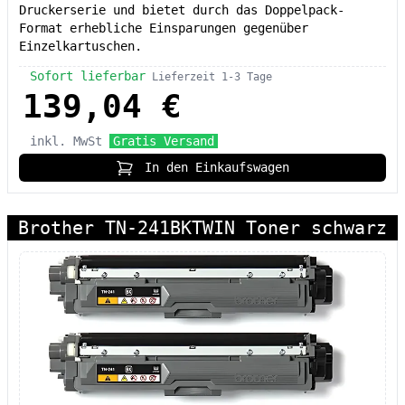
Druckerserie und bietet durch das Doppelpack-
Format erhebliche Einsparungen gegenüber
Einzelkartuschen.
Sofort lieferbar
Lieferzeit 1-3 Tage
139,04 €
inkl. MwSt
Gratis Versand
In den Einkaufswagen
Brother TN-241BKTWIN Toner schwarz