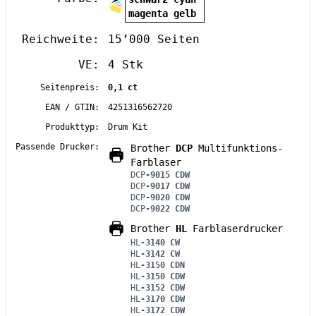
magenta gelb
Reichweite:
15’000 Seiten
VE:
4 Stk
Seitenpreis:
0,1 ct
EAN / GTIN:
4251316562720
Produkttyp:
Drum Kit
Passende Drucker:
Brother
DCP
Multifunktions-
Farblaser
DCP
-9015 CDW
DCP
-9017 CDW
DCP
-9020 CDW
DCP
-9022 CDW
Brother
HL
Farblaserdrucker
HL
-3140 CW
HL
-3142 CW
HL
-3150 CDN
HL
-3150 CDW
HL
-3152 CDW
HL
-3170 CDW
HL
-3172 CDW