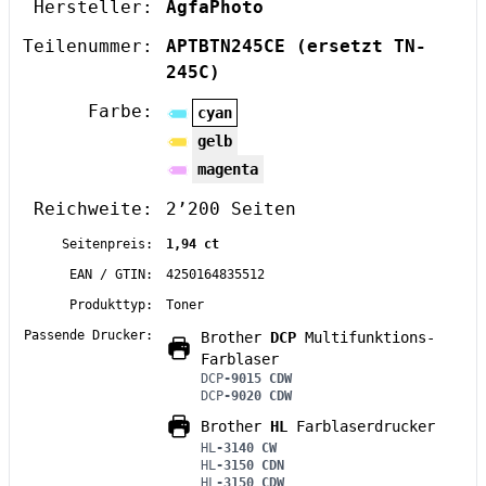
Hersteller:
AgfaPhoto
Teilenummer:
APTBTN245CE
(ersetzt TN-
245C)
Farbe:
cyan
gelb
magenta
Reichweite:
2’200 Seiten
Seitenpreis:
1,94 ct
EAN / GTIN:
4250164835512
Produkttyp:
Toner
Passende Drucker:
Brother
DCP
Multifunktions-
Farblaser
DCP
-9015 CDW
DCP
-9020 CDW
Brother
HL
Farblaserdrucker
HL
-3140 CW
HL
-3150 CDN
HL
-3150 CDW