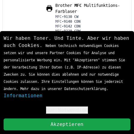
Brother
MFC
Multifunktions-
Farblaser
MFC
-9130 CW
MFC
-9140 CDN
MFC
-9142 CDN
MFC
-9330 CDW
MFC
-9332 CDW
Wir haben Toner. Und Tinte. Aber wir haben
MFC
-9335 CDW
auch Cookies.
MFC
-9340 CDW
Neben technisch notwendigen Cookies
MFC
-9342 CDW
setzen wir und unsere Partner Cookies für Analyse und
personalisierte Werbung ein. Mit "Akzeptieren" stimmen Sie
Kompatibel PRTBDR241CLG Drum Kit MultiPack
der Verarbeitung Ihrer Daten (z.B. IP-Adresse) zu diesen
BK,C,M,Y, 4x15.000 Seiten VE=4 (ersetzt Brother
DR241CL)
Zwecken zu. Sie können dies ablehnen und nur notwendige
Cookies zulassen. Ihre Einstellungen können Sie jederzeit
Sofort lieferbar
Lieferzeit 1-3 Tage
ändern. Mehr dazu in unserer Datenschutzerklärung.
61,76 €
Informationen
inkl. MwSt
zzgl. Versand
Nur Notwendige
!
In den Einkaufswagen
St
Akzeptieren
Kompatibel Brother TN-241BKTWIN