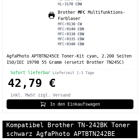
HL
-3170 CDW
Brother
MFC
Multifunktions-
Farblaser
MFC
-9130 CW
MFC
-9140 CDN
MFC
-9330 CDW
MFC
-9335 CDW
MFC
-9340 CDW
AgfaPhoto APTBTN245CE Toner-Kit cyan, 2.200 Seiten
ISO/IEC 19798 55 Gramm (ersetzt Brother TN245C)
Sofort lieferbar
Lieferzeit 1-3 Tage
42,79 €
inkl. MwSt
zzgl. Versand
In den Einkaufswagen
Kompatibel Brother TN-242BK Toner
schwarz AgfaPhoto APTBTN242BE