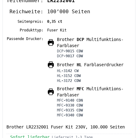
Teilenummer:
LR2232001
Reichweite:
100’000 Seiten
Seitenpreis:
0,35 ct
Produkttyp:
Fuser Kit
Passende Drucker:
Brother
DCP
Multifunktions-
Farblaser
DCP
-9015 CDW
DCP
-9017 CDW
Brother
HL
Farblaserdrucker
HL
-3142 CW
HL
-3152 CDW
HL
-3172 CDW
Brother
MFC
Multifunktions-
Farblaser
MFC
-9140 CDN
MFC
-9330 CDW
MFC
-9335 CDW
MFC
-9340 CDW
Brother LR2232001 Fuser Kit 230V, 100.000 Seiten
Sofort lieferbar
Lieferzeit 1-3 Tage