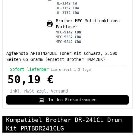
HL
-3142 CW
HL
-3152 CDW
HL
-3172 CDW
Brother
MFC
Multifunktions-
Farblaser
MFC
-9142 CDN
MFC
-9332 CDW
MFC
-9342 CDW
AgfaPhoto APTBTN242BE Toner-Kit schwarz, 2.500
Seiten 65 Gramm (ersetzt Brother TN242BK)
Sofort lieferbar
Lieferzeit 1-3 Tage
50,19 €
inkl. MwSt
zzgl. Versand
In den Einkaufswagen
Kompatibel Brother DR-241CL Drum
Kit PRTBDR241CLG