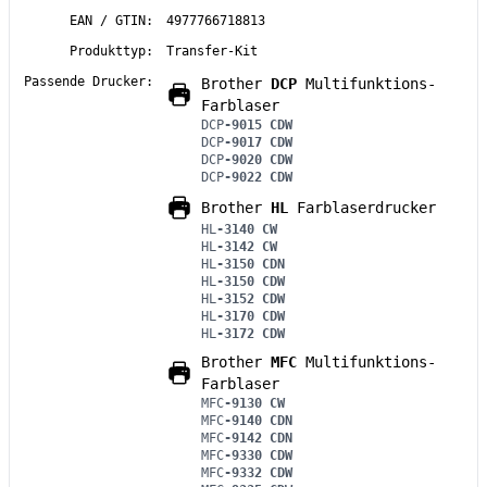
EAN / GTIN:
4977766718813
Produkttyp:
Transfer-Kit
Passende Drucker:
Brother
DCP
Multifunktions-
Farblaser
DCP
-9015 CDW
DCP
-9017 CDW
DCP
-9020 CDW
DCP
-9022 CDW
Brother
HL
Farblaserdrucker
HL
-3140 CW
HL
-3142 CW
HL
-3150 CDN
HL
-3150 CDW
HL
-3152 CDW
HL
-3170 CDW
HL
-3172 CDW
Brother
MFC
Multifunktions-
Farblaser
MFC
-9130 CW
MFC
-9140 CDN
MFC
-9142 CDN
MFC
-9330 CDW
MFC
-9332 CDW