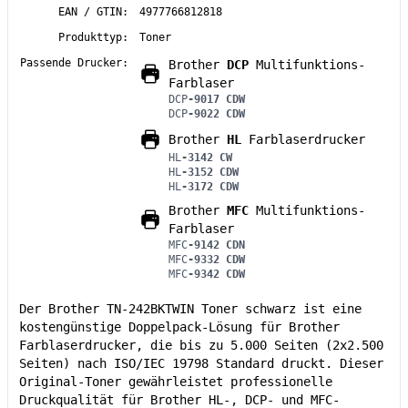
EAN / GTIN:
4977766812818
Produkttyp:
Toner
Passende Drucker:
Brother
DCP
Multifunktions-
Farblaser
DCP
-9017 CDW
DCP
-9022 CDW
Brother
HL
Farblaserdrucker
HL
-3142 CW
HL
-3152 CDW
HL
-3172 CDW
Brother
MFC
Multifunktions-
Farblaser
MFC
-9142 CDN
MFC
-9332 CDW
MFC
-9342 CDW
Der Brother TN-242BKTWIN Toner schwarz ist eine
kostengünstige Doppelpack-Lösung für Brother
Farblaserdrucker, die bis zu 5.000 Seiten (2x2.500
Seiten) nach ISO/IEC 19798 Standard druckt. Dieser
Original-Toner gewährleistet professionelle
Druckqualität für Brother HL-, DCP- und MFC-