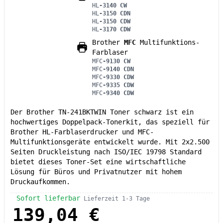
HL
-3140 CW
HL
-3150 CDN
HL
-3150 CDW
HL
-3170 CDW
Brother
MFC
Multifunktions-
Farblaser
MFC
-9130 CW
MFC
-9140 CDN
MFC
-9330 CDW
MFC
-9335 CDW
MFC
-9340 CDW
Der Brother TN-241BKTWIN Toner schwarz ist ein
hochwertiges Doppelpack-Tonerkit, das speziell für
Brother HL-Farblaserdrucker und MFC-
Multifunktionsgeräte entwickelt wurde. Mit 2x2.500
Seiten Druckleistung nach ISO/IEC 19798 Standard
bietet dieses Toner-Set eine wirtschaftliche
Lösung für Büros und Privatnutzer mit hohem
Druckaufkommen.
Sofort lieferbar
Lieferzeit 1-3 Tage
139,04 €