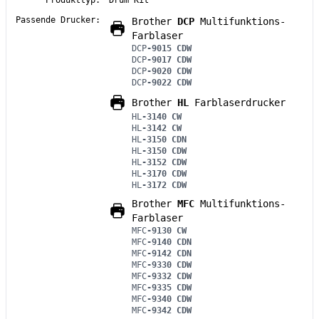
Produkttyp:
Drum Kit
Passende Drucker:
Brother
DCP
Multifunktions-
Farblaser
DCP
-9015 CDW
DCP
-9017 CDW
DCP
-9020 CDW
DCP
-9022 CDW
Brother
HL
Farblaserdrucker
HL
-3140 CW
HL
-3142 CW
HL
-3150 CDN
HL
-3150 CDW
HL
-3152 CDW
HL
-3170 CDW
HL
-3172 CDW
Brother
MFC
Multifunktions-
Farblaser
MFC
-9130 CW
MFC
-9140 CDN
MFC
-9142 CDN
MFC
-9330 CDW
MFC
-9332 CDW
MFC
-9335 CDW
MFC
-9340 CDW
MFC
-9342 CDW