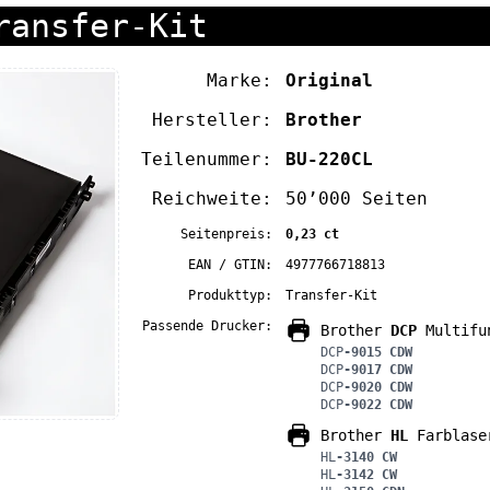
ransfer-Kit
Marke:
Original
Hersteller:
Brother
Teilenummer:
BU-220CL
Reichweite:
50’000 Seiten
Seitenpreis:
0,23 ct
EAN / GTIN:
4977766718813
Produkttyp:
Transfer-Kit
Passende Drucker:
Brother
DCP
Multifun
DCP
-9015 CDW
DCP
-9017 CDW
DCP
-9020 CDW
DCP
-9022 CDW
Brother
HL
Farblase
HL
-3140 CW
HL
-3142 CW