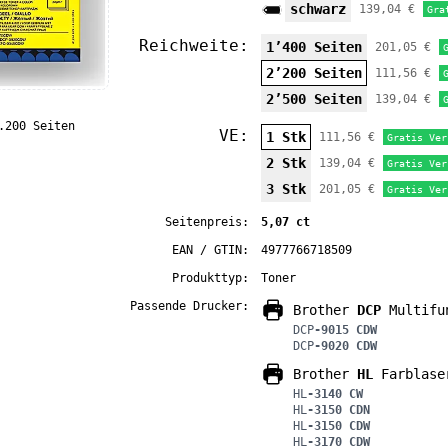
schwarz
139,04 €
Gra
Reichweite:
1’400 Seiten
201,05 €
2’200 Seiten
111,56 €
2’500 Seiten
139,04 €
.200 Seiten
VE:
1 Stk
111,56 €
Gratis Ver
2 Stk
139,04 €
Gratis Ver
3 Stk
201,05 €
Gratis Ver
Seitenpreis:
5,07 ct
EAN / GTIN:
4977766718509
Produkttyp:
Toner
Passende Drucker:
Brother
DCP
Multifun
DCP
-9015 CDW
DCP
-9020 CDW
Brother
HL
Farblase
HL
-3140 CW
HL
-3150 CDN
HL
-3150 CDW
HL
-3170 CDW