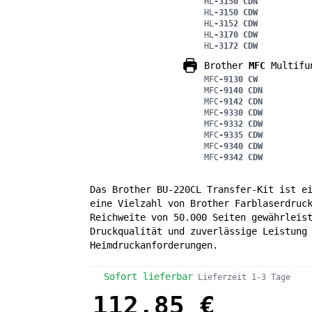
HL
-3150 CDN
HL
-3150 CDW
HL
-3152 CDW
HL
-3170 CDW
HL
-3172 CDW
Brother
MFC
Multifun
MFC
-9130 CW
MFC
-9140 CDN
MFC
-9142 CDN
MFC
-9330 CDW
MFC
-9332 CDW
MFC
-9335 CDW
MFC
-9340 CDW
MFC
-9342 CDW
Das Brother BU-220CL Transfer-Kit ist e
eine Vielzahl von Brother Farblaserdruc
Reichweite von 50.000 Seiten gewährleis
Druckqualität und zuverlässige Leistung
Heimdruckanforderungen.
Sofort lieferbar
Lieferzeit 1-3 Tage
112,85 €