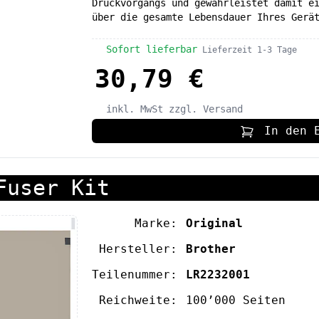
Druckvorgangs und gewährleistet damit e
über die gesamte Lebensdauer Ihres Gerä
Sofort lieferbar
Lieferzeit 1-3 Tage
30,79 €
inkl. MwSt
zzgl. Versand
In den 
Fuser Kit
Marke:
Original
Hersteller:
Brother
Teilenummer:
LR2232001
Reichweite:
100’000 Seiten