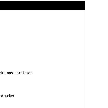
ktions-Farblaser
rdrucker