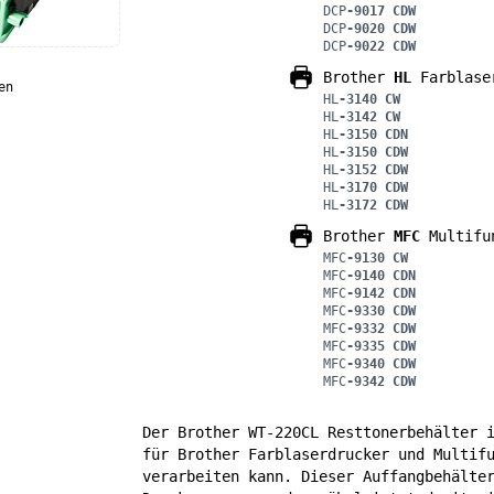
DCP
-9017 CDW
DCP
-9020 CDW
DCP
-9022 CDW
Brother
HL
Farblase
en
HL
-3140 CW
HL
-3142 CW
HL
-3150 CDN
HL
-3150 CDW
HL
-3152 CDW
HL
-3170 CDW
HL
-3172 CDW
Brother
MFC
Multifun
MFC
-9130 CW
MFC
-9140 CDN
MFC
-9142 CDN
MFC
-9330 CDW
MFC
-9332 CDW
MFC
-9335 CDW
MFC
-9340 CDW
MFC
-9342 CDW
Der Brother WT-220CL Resttonerbehälter 
für Brother Farblaserdrucker und Multif
verarbeiten kann. Dieser Auffangbehälte