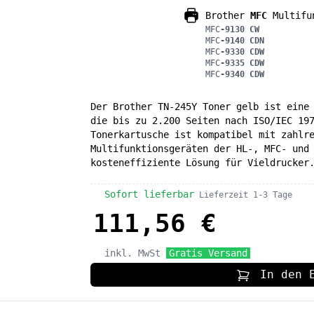
Brother
MFC
Multifun
MFC
-9130 CW
MFC
-9140 CDN
MFC
-9330 CDW
MFC
-9335 CDW
MFC
-9340 CDW
Der Brother TN-245Y Toner gelb ist eine
die bis zu 2.200 Seiten nach ISO/IEC 19
Tonerkartusche ist kompatibel mit zahlr
Multifunktionsgeräten der HL-, MFC- und
kosteneffiziente Lösung für Vieldrucker
Sofort lieferbar
Lieferzeit 1-3 Tage
111,56 €
inkl. MwSt
Gratis Versand
In den 