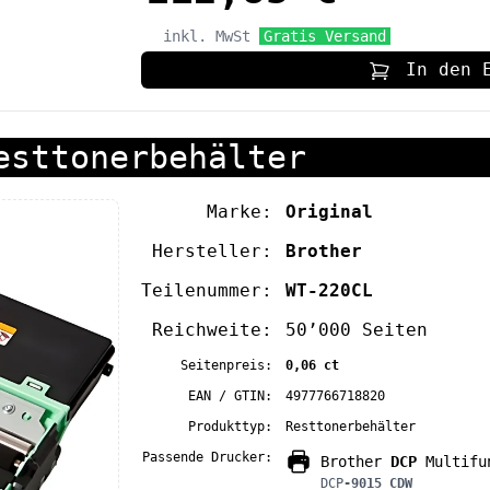
inkl. MwSt
Gratis Versand
In den 
esttonerbehälter
Marke:
Original
Hersteller:
Brother
Teilenummer:
WT-220CL
Reichweite:
50’000 Seiten
Seitenpreis:
0,06 ct
EAN / GTIN:
4977766718820
Produkttyp:
Resttonerbehälter
Passende Drucker:
Brother
DCP
Multifun
DCP
-9015 CDW