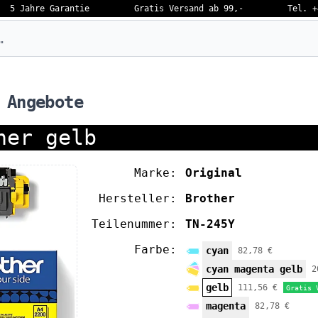
5 Jahre Garantie
Gratis Versand ab 99,-
Tel. +
eben…
 Angebote
ner gelb
Marke:
Original
Hersteller:
Brother
Teilenummer:
TN-245Y
Farbe:
cyan
82,78 €
cyan magenta gelb
2
gelb
111,56 €
Gratis 
magenta
82,78 €