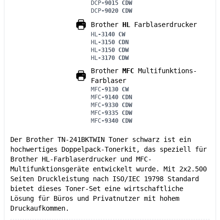
DCP
-9015 CDW
DCP
-9020 CDW
Brother
HL
Farblaserdrucker
HL
-3140 CW
HL
-3150 CDN
HL
-3150 CDW
HL
-3170 CDW
Brother
MFC
Multifunktions-
Farblaser
MFC
-9130 CW
MFC
-9140 CDN
MFC
-9330 CDW
MFC
-9335 CDW
MFC
-9340 CDW
Der Brother TN-241BKTWIN Toner schwarz ist ein
hochwertiges Doppelpack-Tonerkit, das speziell für
Brother HL-Farblaserdrucker und MFC-
Multifunktionsgeräte entwickelt wurde. Mit 2x2.500
Seiten Druckleistung nach ISO/IEC 19798 Standard
bietet dieses Toner-Set eine wirtschaftliche
Lösung für Büros und Privatnutzer mit hohem
Druckaufkommen.