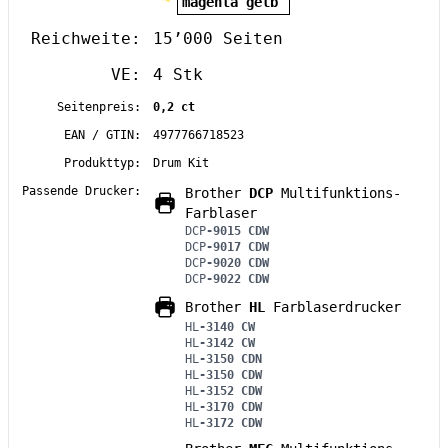
magenta gelb
Reichweite:
15’000 Seiten
VE:
4 Stk
Seitenpreis:
0,2 ct
EAN / GTIN:
4977766718523
Produkttyp:
Drum Kit
Passende Drucker:
Brother
DCP
Multifunktions-
Farblaser
DCP
-9015 CDW
DCP
-9017 CDW
DCP
-9020 CDW
DCP
-9022 CDW
Brother
HL
Farblaserdrucker
HL
-3140 CW
HL
-3142 CW
HL
-3150 CDN
HL
-3150 CDW
HL
-3152 CDW
HL
-3170 CDW
HL
-3172 CDW