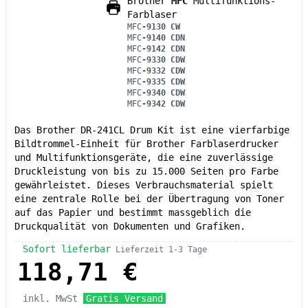
Brother
MFC
Multifunktions-
Farblaser
MFC
-9130 CW
MFC
-9140 CDN
MFC
-9142 CDN
MFC
-9330 CDW
MFC
-9332 CDW
MFC
-9335 CDW
MFC
-9340 CDW
MFC
-9342 CDW
Das Brother DR-241CL Drum Kit ist eine vierfarbige
Bildtrommel-Einheit für Brother Farblaserdrucker
und Multifunktionsgeräte, die eine zuverlässige
Druckleistung von bis zu 15.000 Seiten pro Farbe
gewährleistet. Dieses Verbrauchsmaterial spielt
eine zentrale Rolle bei der Übertragung von Toner
auf das Papier und bestimmt massgeblich die
Druckqualität von Dokumenten und Grafiken.
Sofort lieferbar
Lieferzeit 1-3 Tage
118,71 €
inkl. MwSt
Gratis Versand