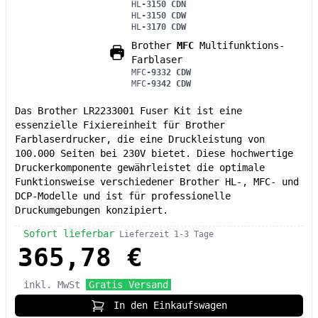
HL
-3150 CDN
HL
-3150 CDW
HL
-3170 CDW
Brother
MFC
Multifunktions-
Farblaser
MFC
-9332 CDW
MFC
-9342 CDW
Das Brother LR2233001 Fuser Kit ist eine
essenzielle Fixiereinheit für Brother
Farblaserdrucker, die eine Druckleistung von
100.000 Seiten bei 230V bietet. Diese hochwertige
Druckerkomponente gewährleistet die optimale
Funktionsweise verschiedener Brother HL-, MFC- und
DCP-Modelle und ist für professionelle
Druckumgebungen konzipiert.
Sofort lieferbar
Lieferzeit 1-3 Tage
365,78 €
inkl. MwSt
Gratis Versand
In den Einkaufswagen