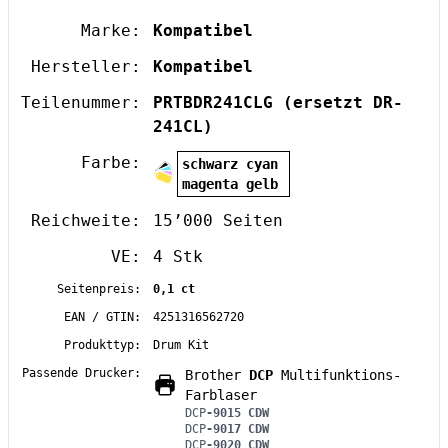
Marke:
Kompatibel
Hersteller:
Kompatibel
Teilenummer:
PRTBDR241CLG
(ersetzt DR-
241CL)
Farbe:
schwarz cyan
magenta gelb
Reichweite:
15’000 Seiten
VE:
4 Stk
Seitenpreis:
0,1 ct
EAN / GTIN:
4251316562720
Produkttyp:
Drum Kit
Passende Drucker:
Brother
DCP
Multifunktions-
Farblaser
DCP
-9015 CDW
DCP
-9017 CDW
DCP
-9020 CDW