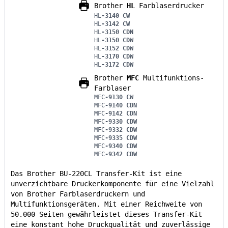
Brother
HL
Farblaserdrucker
HL
-3140 CW
HL
-3142 CW
HL
-3150 CDN
HL
-3150 CDW
HL
-3152 CDW
HL
-3170 CDW
HL
-3172 CDW
Brother
MFC
Multifunktions-
Farblaser
MFC
-9130 CW
MFC
-9140 CDN
MFC
-9142 CDN
MFC
-9330 CDW
MFC
-9332 CDW
MFC
-9335 CDW
MFC
-9340 CDW
MFC
-9342 CDW
Das Brother BU-220CL Transfer-Kit ist eine
unverzichtbare Druckerkomponente für eine Vielzahl
von Brother Farblaserdruckern und
Multifunktionsgeräten. Mit einer Reichweite von
50.000 Seiten gewährleistet dieses Transfer-Kit
eine konstant hohe Druckqualität und zuverlässige