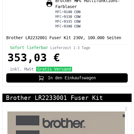
Brother
MFC
Multifunktions-
Farblaser
MFC
-9140 CDN
MFC
-9330 CDW
MFC
-9335 CDW
MFC
-9340 CDW
Brother LR2232001 Fuser Kit 230V, 100.000 Seiten
Sofort lieferbar
Lieferzeit 1-3 Tage
353,03 €
inkl. MwSt
Gratis Versand
In den Einkaufswagen
Brother LR2233001 Fuser Kit