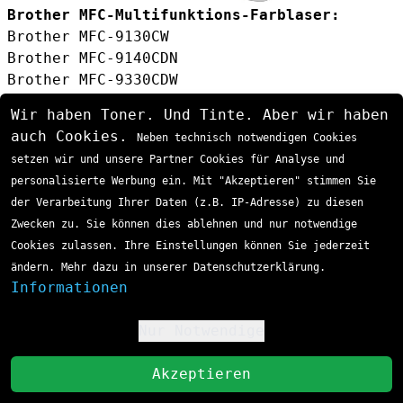
Brother MFC-Multifunktions-Farblaser:
Brother MFC-9130CW
Brother MFC-9140CDN
Brother MFC-9330CDW
Brother MFC-9335CDW
Wir haben Toner. Und Tinte. Aber wir haben
Brother MFC-9340CDW
auch Cookies.
Neben technisch notwendigen Cookies
Brother DCP-Multifunktions-Farblaser:
setzen wir und unsere Partner Cookies für Analyse und
Brother DCP-9015CDW
personalisierte Werbung ein. Mit "Akzeptieren" stimmen Sie
Brother DCP-9020CDW
der Verarbeitung Ihrer Daten (z.B. IP-Adresse) zu diesen
Vorteile des TN-241BKTWIN Doppelpacks
Zwecken zu. Sie können dies ablehnen und nur notwendige
Wirtschaftlichkeit und Kosteneffizienz
Cookies zulassen. Ihre Einstellungen können Sie jederzeit
Das Doppelpack bietet erhebliche
ändern. Mehr dazu in unserer Datenschutzerklärung.
Kostenvorteile gegenüber dem Einzelkauf.
Informationen
Nutzer sparen nicht nur beim
Anschaffungspreis, sondern reduzieren auch
Nur Notwendige
!
die Häufigkeit von Nachbestellungen. Mit
insgesamt 5.000 Seiten Druckleistung eignet
St
Akzeptieren
sich das Set besonders für: