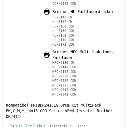
DCP
-9022 CDW
Brother
HL
Farblaserdrucker
HL
-3140 CW
HL
-3142 CW
HL
-3150 CDN
HL
-3150 CDW
HL
-3152 CDW
HL
-3170 CDW
HL
-3172 CDW
Brother
MFC
Multifunktions-
Farblaser
MFC
-9130 CW
MFC
-9140 CDN
MFC
-9142 CDN
MFC
-9330 CDW
MFC
-9332 CDW
MFC
-9335 CDW
MFC
-9340 CDW
MFC
-9342 CDW
Kompatibel PRTBDR241CLG Drum Kit MultiPack
BK,C,M,Y, 4x15.000 Seiten VE=4 (ersetzt Brother
DR241CL)
Sofort lieferbar
Lieferzeit 1-3 Tage