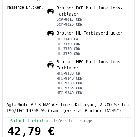
Passende Drucker:
Brother
DCP
Multifunktions-
Farblaser
DCP
-9015 CDW
DCP
-9020 CDW
Brother
HL
Farblaserdrucker
HL
-3140 CW
HL
-3150 CDN
HL
-3150 CDW
HL
-3170 CDW
Brother
MFC
Multifunktions-
Farblaser
MFC
-9130 CW
MFC
-9140 CDN
MFC
-9330 CDW
MFC
-9335 CDW
MFC
-9340 CDW
AgfaPhoto APTBTN245CE Toner-Kit cyan, 2.200 Seiten
ISO/IEC 19798 55 Gramm (ersetzt Brother TN245C)
Sofort lieferbar
Lieferzeit 1-3 Tage
42,79 €