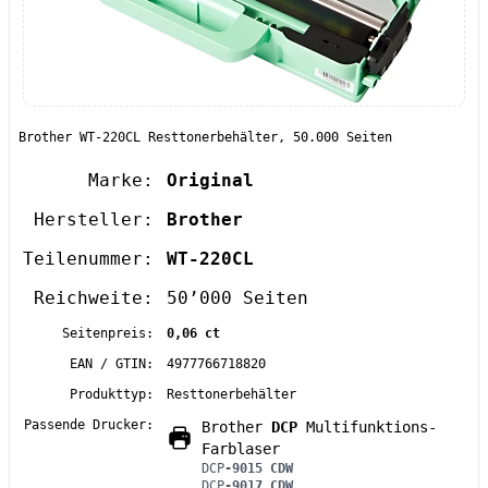
Brother WT-220CL Resttonerbehälter, 50.000 Seiten
Marke:
Original
Hersteller:
Brother
Teilenummer:
WT-220CL
Reichweite:
50’000 Seiten
Seitenpreis:
0,06 ct
EAN / GTIN:
4977766718820
Produkttyp:
Resttonerbehälter
Passende Drucker:
Brother
DCP
Multifunktions-
Farblaser
DCP
-9015 CDW
DCP
-9017 CDW