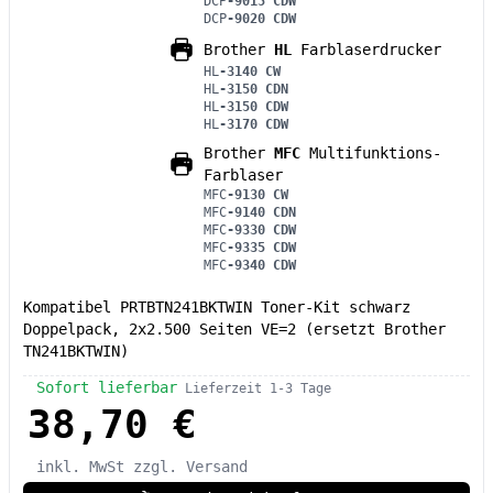
DCP
-9015 CDW
DCP
-9020 CDW
Brother
HL
Farblaserdrucker
HL
-3140 CW
HL
-3150 CDN
HL
-3150 CDW
HL
-3170 CDW
Brother
MFC
Multifunktions-
Farblaser
MFC
-9130 CW
MFC
-9140 CDN
MFC
-9330 CDW
MFC
-9335 CDW
MFC
-9340 CDW
Kompatibel PRTBTN241BKTWIN Toner-Kit schwarz
Doppelpack, 2x2.500 Seiten VE=2 (ersetzt Brother
TN241BKTWIN)
Sofort lieferbar
Lieferzeit 1-3 Tage
38,70 €
inkl. MwSt
zzgl. Versand