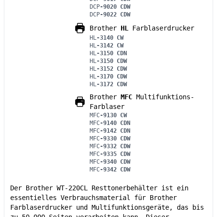
DCP
-9020 CDW
DCP
-9022 CDW
Brother
HL
Farblaserdrucker
HL
-3140 CW
HL
-3142 CW
HL
-3150 CDN
HL
-3150 CDW
HL
-3152 CDW
HL
-3170 CDW
HL
-3172 CDW
Brother
MFC
Multifunktions-
Farblaser
MFC
-9130 CW
MFC
-9140 CDN
MFC
-9142 CDN
MFC
-9330 CDW
MFC
-9332 CDW
MFC
-9335 CDW
MFC
-9340 CDW
MFC
-9342 CDW
Der Brother WT-220CL Resttonerbehälter ist ein
essentielles Verbrauchsmaterial für Brother
Farblaserdrucker und Multifunktionsgeräte, das bis
zu 50.000 Seiten verarbeiten kann. Dieser