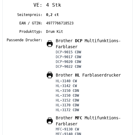
VE:
4 Stk
Seitenpreis:
0,2 ct
EAN / GTIN:
4977766718523
Produkttyp:
Drum Kit
Passende Drucker:
Brother
DCP
Multifunktions-
Farblaser
DCP
-9015 CDW
DCP
-9017 CDW
DCP
-9020 CDW
DCP
-9022 CDW
Brother
HL
Farblaserdrucker
HL
-3140 CW
HL
-3142 CW
HL
-3150 CDN
HL
-3150 CDW
HL
-3152 CDW
HL
-3170 CDW
HL
-3172 CDW
Brother
MFC
Multifunktions-
Farblaser
MFC
-9130 CW
MFC
-9140 CDN