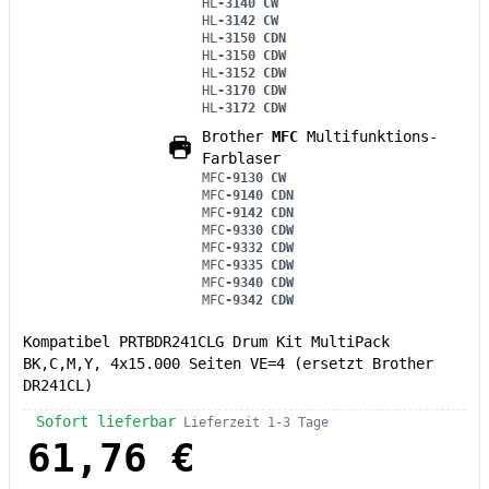
HL
-3140 CW
HL
-3142 CW
HL
-3150 CDN
HL
-3150 CDW
HL
-3152 CDW
HL
-3170 CDW
HL
-3172 CDW
Brother
MFC
Multifunktions-
Farblaser
MFC
-9130 CW
MFC
-9140 CDN
MFC
-9142 CDN
MFC
-9330 CDW
MFC
-9332 CDW
MFC
-9335 CDW
MFC
-9340 CDW
MFC
-9342 CDW
Kompatibel PRTBDR241CLG Drum Kit MultiPack
BK,C,M,Y, 4x15.000 Seiten VE=4 (ersetzt Brother
DR241CL)
Sofort lieferbar
Lieferzeit 1-3 Tage
61,76 €