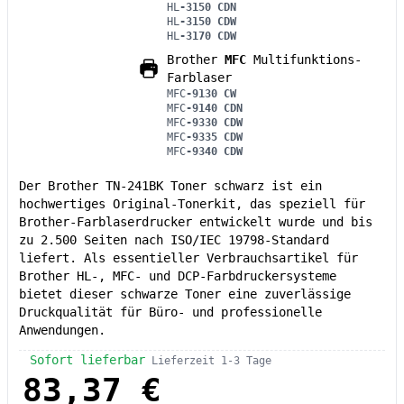
HL
-3150 CDN
HL
-3150 CDW
HL
-3170 CDW
Brother
MFC
Multifunktions-
Farblaser
MFC
-9130 CW
MFC
-9140 CDN
MFC
-9330 CDW
MFC
-9335 CDW
MFC
-9340 CDW
Der Brother TN-241BK Toner schwarz ist ein
hochwertiges Original-Tonerkit, das speziell für
Brother-Farblaserdrucker entwickelt wurde und bis
zu 2.500 Seiten nach ISO/IEC 19798-Standard
liefert. Als essentieller Verbrauchsartikel für
Brother HL-, MFC- und DCP-Farbdruckersysteme
bietet dieser schwarze Toner eine zuverlässige
Druckqualität für Büro- und professionelle
Anwendungen.
Sofort lieferbar
Lieferzeit 1-3 Tage
83,37 €