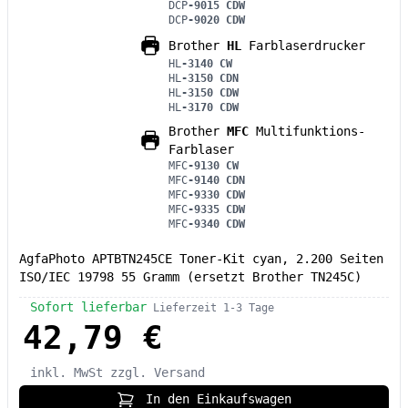
DCP
-9015 CDW
DCP
-9020 CDW
Brother
HL
Farblaserdrucker
HL
-3140 CW
HL
-3150 CDN
HL
-3150 CDW
HL
-3170 CDW
Brother
MFC
Multifunktions-
Farblaser
MFC
-9130 CW
MFC
-9140 CDN
MFC
-9330 CDW
MFC
-9335 CDW
MFC
-9340 CDW
AgfaPhoto APTBTN245CE Toner-Kit cyan, 2.200 Seiten
ISO/IEC 19798 55 Gramm (ersetzt Brother TN245C)
Sofort lieferbar
Lieferzeit 1-3 Tage
42,79 €
inkl. MwSt
zzgl. Versand
In den Einkaufswagen