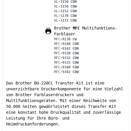
HL
-3150 CDN
HL
-3150 CDW
HL
-3152 CDW
HL
-3170 CDW
HL
-3172 CDW
Brother
MFC
Multifunktions-
Farblaser
MFC
-9130 CW
MFC
-9140 CDN
MFC
-9142 CDN
MFC
-9330 CDW
MFC
-9332 CDW
MFC
-9335 CDW
MFC
-9340 CDW
MFC
-9342 CDW
Das Brother BU-220CL Transfer-Kit ist eine
unverzichtbare Druckerkomponente für eine Vielzahl
von Brother Farblaserdruckern und
Multifunktionsgeräten. Mit einer Reichweite von
50.000 Seiten gewährleistet dieses Transfer-Kit
eine konstant hohe Druckqualität und zuverlässige
Leistung für Ihre Büro- und
Heimdruckanforderungen.