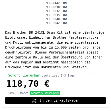
MFC
-9142 CDN
MFC
-9330 CDW
MFC
-9332 CDW
MFC
-9335 CDW
MFC
-9340 CDW
MFC
-9342 CDW
Das Brother DR-241CL Drum Kit ist eine vierfarbige
Bildtrommel-Einheit für Brother Farblaserdrucker
und Multifunktionsgeräte, die eine zuverlässige
Druckleistung von bis zu 15.000 Seiten pro Farbe
gewährleistet. Dieses Verbrauchsmaterial spielt
eine zentrale Rolle bei der Übertragung von Toner
auf das Papier und bestimmt massgeblich die
Druckqualität von Dokumenten und Grafiken.
Sofort lieferbar
Lieferzeit 1-3 Tage
118,70 €
inkl. MwSt
Gratis Versand
In den Einkaufswagen