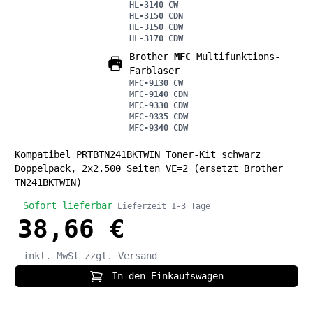
HL
-3140 CW
HL
-3150 CDN
HL
-3150 CDW
HL
-3170 CDW
Brother
MFC
Multifunktions-
Farblaser
MFC
-9130 CW
MFC
-9140 CDN
MFC
-9330 CDW
MFC
-9335 CDW
MFC
-9340 CDW
Kompatibel PRTBTN241BKTWIN Toner-Kit schwarz
Doppelpack, 2x2.500 Seiten VE=2 (ersetzt Brother
TN241BKTWIN)
Sofort lieferbar
Lieferzeit 1-3 Tage
38,66 €
inkl. MwSt
zzgl. Versand
In den Einkaufswagen