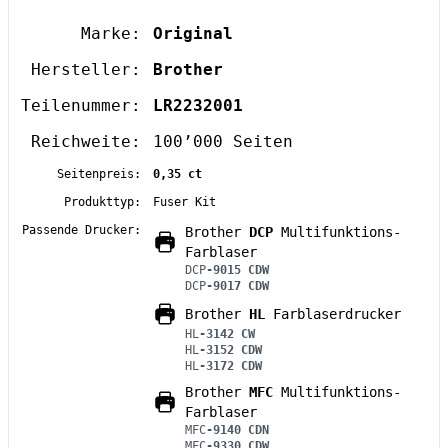
Marke:
Original
Hersteller:
Brother
Teilenummer:
LR2232001
Reichweite:
100’000 Seiten
Seitenpreis:
0,35 ct
Produkttyp:
Fuser Kit
Passende Drucker:
Brother
DCP
Multifunktions-
Farblaser
DCP
-9015 CDW
DCP
-9017 CDW
Brother
HL
Farblaserdrucker
HL
-3142 CW
HL
-3152 CDW
HL
-3172 CDW
Brother
MFC
Multifunktions-
Farblaser
MFC
-9140 CDN
MFC
-9330 CDW