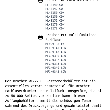
HL
-3140 CW
HL
-3142 CW
HL
-3150 CDN
HL
-3150 CDW
HL
-3152 CDW
HL
-3170 CDW
HL
-3172 CDW
Brother
MFC
Multifunktions-
Farblaser
MFC
-9130 CW
MFC
-9140 CDN
MFC
-9142 CDN
MFC
-9330 CDW
MFC
-9332 CDW
MFC
-9335 CDW
MFC
-9340 CDW
MFC
-9342 CDW
Der Brother WT-220CL Resttonerbehälter ist ein
essentielles Verbrauchsmaterial für Brother
Farblaserdrucker und Multifunktionsgeräte, das bis
zu 50.000 Seiten verarbeiten kann. Dieser
Auffangbehälter sammelt überschüssigen Toner
während des Druckvorgangs und gewährleistet damit