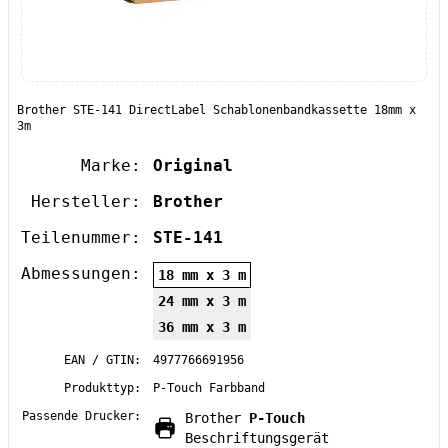
Brother STE-141 DirectLabel Schablonenbandkassette 18mm x
3m
Marke:
Original
Hersteller:
Brother
Teilenummer:
STE-141
Abmessungen:
18 mm x 3 m
24 mm x 3 m
36 mm x 3 m
EAN / GTIN:
4977766691956
Produkttyp:
P-Touch Farbband
Passende Drucker:
Brother
P-Touch
Beschriftungsgerät