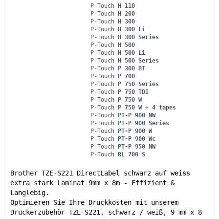
P-Touch
H 110
P-Touch
H 200
P-Touch
H 300
P-Touch
H 300 Li
P-Touch
H 300 Series
P-Touch
H 500
P-Touch
H 500 Li
P-Touch
H 500 Series
P-Touch
P 300 BT
P-Touch
P 700
P-Touch
P 750 Series
P-Touch
P 750 TDI
P-Touch
P 750 W
P-Touch
P 750 W + 4 tapes
P-Touch
PT-P 900 NW
P-Touch
PT-P 900 Series
P-Touch
PT-P 900 W
P-Touch
PT-P 900 Wc
P-Touch
PT-P 950 NW
P-Touch
RL 700 S
Brother TZE-S221 DirectLabel schwarz auf weiss
extra stark Laminat 9mm x 8m - Effizient &
Langlebig.
Optimieren Sie Ihre Druckkosten mit unserem
Druckerzubehör TZE-S221, schwarz / weiß, 9 mm x 8