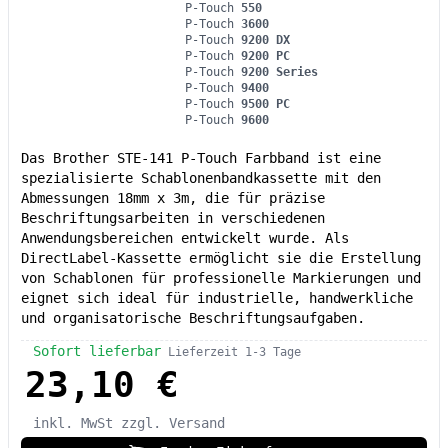
P-Touch
550
P-Touch
3600
P-Touch
9200 DX
P-Touch
9200 PC
P-Touch
9200 Series
P-Touch
9400
P-Touch
9500 PC
P-Touch
9600
Das Brother STE-141 P-Touch Farbband ist eine
spezialisierte Schablonenbandkassette mit den
Abmessungen 18mm x 3m, die für präzise
Beschriftungsarbeiten in verschiedenen
Anwendungsbereichen entwickelt wurde. Als
DirectLabel-Kassette ermöglicht sie die Erstellung
von Schablonen für professionelle Markierungen und
eignet sich ideal für industrielle, handwerkliche
und organisatorische Beschriftungsaufgaben.
Sofort lieferbar
Lieferzeit 1-3 Tage
23,10 €
inkl. MwSt
zzgl. Versand