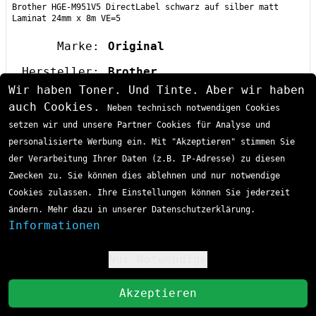
Brother HGE-M951V5 DirectLabel schwarz auf silber matt
Laminat 24mm x 8m VE=5
Marke:
Original
Hersteller:
Brother
Wir haben Toner. Und Tinte. Aber wir haben
Teilenummer:
HGE-M951V5
auch Cookies.
Neben technisch notwendigen Cookies
Farbe:
schwarz
setzen wir und unsere Partner Cookies für Analyse und
silber
personalisierte Werbung ein. Mit "Akzeptieren" stimmen Sie
der Verarbeitung Ihrer Daten (z.B. IP-Adresse) zu diesen
Abmessungen:
24 mm x 8 m
Zwecken zu. Sie können dies ablehnen und nur notwendige
VE:
5 Stk
Cookies zulassen. Ihre Einstellungen können Sie jederzeit
ändern. Mehr dazu in unserer Datenschutzerklärung.
EAN / GTIN:
4977766684736
Informationen
Sofort lieferbar
Lieferzeit 1-3 Tage
Produkttyp:
P-Touch Farbband
98,21 €
Passende Drucker:
Brother
P-Touch
Nur Notwendige
!
Beschriftungsgerät
inkl. MwSt
zzgl. Versand
P-Touch
9500 PC
St
P-Touch
9700 PC
Akzeptieren
In den Einkaufswagen
P-Touch
9800 PCN
P-Touch
RL 700 S