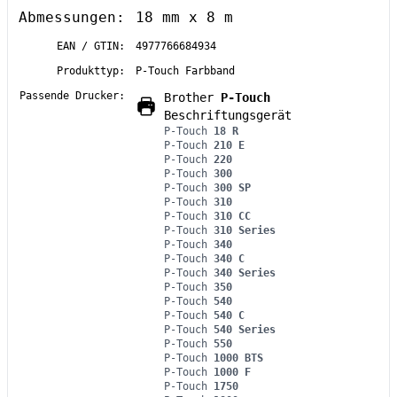
Abmessungen:
18 mm x 8 m
EAN / GTIN:
4977766684934
Produkttyp:
P-Touch Farbband
Passende Drucker:
Brother
P-Touch
Beschriftungsgerät
P-Touch
18 R
P-Touch
210 E
P-Touch
220
P-Touch
300
P-Touch
300 SP
P-Touch
310
P-Touch
310 CC
P-Touch
310 Series
P-Touch
340
P-Touch
340 C
P-Touch
340 Series
P-Touch
350
P-Touch
540
P-Touch
540 C
P-Touch
540 Series
P-Touch
550
P-Touch
1000 BTS
P-Touch
1000 F
P-Touch
1750