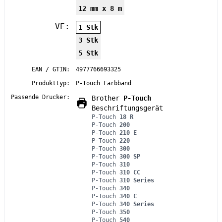
12 mm x 8 m
VE:
1 Stk
3 Stk
5 Stk
EAN / GTIN:
4977766693325
Produkttyp:
P-Touch Farbband
Passende Drucker:
Brother
P-Touch
Beschriftungsgerät
P-Touch
18 R
P-Touch
200
P-Touch
210 E
P-Touch
220
P-Touch
300
P-Touch
300 SP
P-Touch
310
P-Touch
310 CC
P-Touch
310 Series
P-Touch
340
P-Touch
340 C
P-Touch
340 Series
P-Touch
350
P-Touch
540