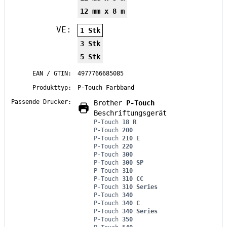
12 mm x 8 m
VE:
1 Stk
3 Stk
5 Stk
EAN / GTIN:
4977766685085
Produkttyp:
P-Touch Farbband
Passende Drucker:
Brother
P-Touch
Beschriftungsgerät
P-Touch
18 R
P-Touch
200
P-Touch
210 E
P-Touch
220
P-Touch
300
P-Touch
300 SP
P-Touch
310
P-Touch
310 CC
P-Touch
310 Series
P-Touch
340
P-Touch
340 C
P-Touch
340 Series
P-Touch
350