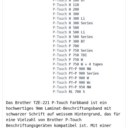
P-Touch
H 108 GT
P-Touch
H 110
P-Touch
H 200
P-Touch
H 300
P-Touch
H 300 Li
P-Touch
H 300 Series
P-Touch
H 500
P-Touch
H 500 Li
P-Touch
H 500 Series
P-Touch
P 300 BT
P-Touch
P 700
P-Touch
P 750 Series
P-Touch
P 750 TDI
P-Touch
P 750 W
P-Touch
P 750 W + 4 tapes
P-Touch
PT-P 900 NW
P-Touch
PT-P 900 Series
P-Touch
PT-P 900 W
P-Touch
PT-P 900 Wc
P-Touch
PT-P 950 NW
P-Touch
RL 700 S
Das Brother TZE-221 P-Touch Farbband ist ein
hochwertiges 9mm Laminat-Beschriftungsband mit
schwarzer Schrift auf weissem Hintergrund, das für
eine Vielzahl von Brother P-Touch
Beschriftungsgeräten kompatibel ist. Mit einer