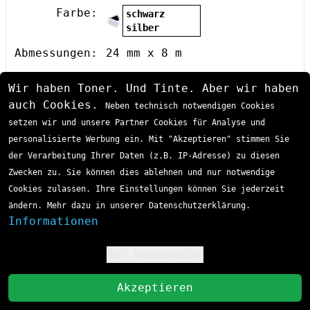
Farbe:
schwarz
silber
Abmessungen:
24 mm x 8 m
VE:
5 Stk
Wir haben Toner. Und Tinte. Aber wir haben
EAN / GTIN:
4977766684736
auch Cookies.
Neben technisch notwendigen Cookies
Produkttyp:
P-Touch Farbband
setzen wir und unsere Partner Cookies für Analyse und
Passende Drucker:
personalisierte Werbung ein. Mit "Akzeptieren" stimmen Sie
Brother
P-Touch
Beschriftungsgerät
der Verarbeitung Ihrer Daten (z.B. IP-Adresse) zu diesen
P-Touch
9500 PC
Zwecken zu. Sie können dies ablehnen und nur notwendige
P-Touch
9700 PC
P-Touch
9800 PCN
Cookies zulassen. Ihre Einstellungen können Sie jederzeit
P-Touch
RL 700 S
ändern. Mehr dazu in unserer Datenschutzerklärung.
Informationen
Sofort lieferbar
Lieferzeit 1-3 Tage
Das Brother HGE-M951V5 P-Touch Farbband ist ein
98,45 €
hochwertiges Laminat-Beschriftungsband mit
Nur Notwendige
schwarzer Schrift auf silber-mattem Hintergrund in
!
24mm Breite. Diese DirectLabel-Kassette bietet
inkl. MwSt
zzgl. Versand
St
professionelle Beschriftungslösungen für
Akzeptieren
In den Einkaufswagen
industrielle Anwendungen und wird im praktischen
5er-Pack mit je 8 Metern Bandlänge geliefert. Das