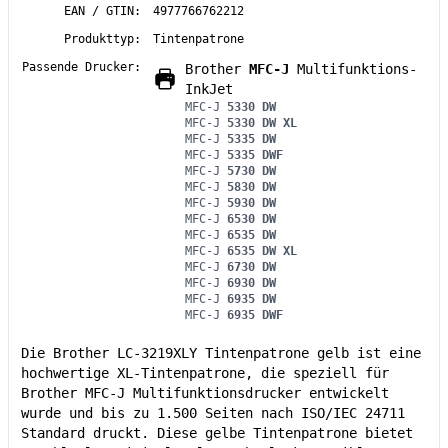
EAN / GTIN:
4977766762212
Produkttyp:
Tintenpatrone
Passende Drucker:
Brother
MFC-J
Multifunktions-
InkJet
MFC-J
5330 DW
MFC-J
5330 DW XL
MFC-J
5335 DW
MFC-J
5335 DWF
MFC-J
5730 DW
MFC-J
5830 DW
MFC-J
5930 DW
MFC-J
6530 DW
MFC-J
6535 DW
MFC-J
6535 DW XL
MFC-J
6730 DW
MFC-J
6930 DW
MFC-J
6935 DW
MFC-J
6935 DWF
Die Brother LC-3219XLY Tintenpatrone gelb ist eine
hochwertige XL-Tintenpatrone, die speziell für
Brother MFC-J Multifunktionsdrucker entwickelt
wurde und bis zu 1.500 Seiten nach ISO/IEC 24711
Standard druckt. Diese gelbe Tintenpatrone bietet