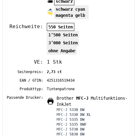
schwarz
schwarz cyan
magenta gelb
Reichweite:
550 Seiten
1’500 Seiten
3’000 Seiten
ohne Angabe
VE:
1 Stk
Seitenpreis:
2,73 ct
EAN / GTIN:
4251316519434
Produkttyp:
Tintenpatrone
Passende Drucker:
Brother
MFC-J
Multifunktions-
InkJet
MFC-J
5330 DW
MFC-J
5330 DW XL
MFC-J
5335 DW
MFC-J
5335 DWF
MFC-J
5730 DW
MFC-J
5830 DW