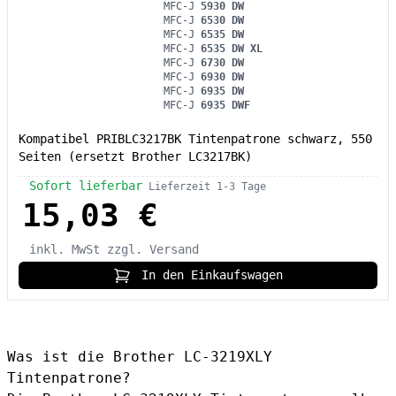
MFC-J
5930 DW
MFC-J
6530 DW
MFC-J
6535 DW
MFC-J
6535 DW XL
MFC-J
6730 DW
MFC-J
6930 DW
MFC-J
6935 DW
MFC-J
6935 DWF
Kompatibel PRIBLC3217BK Tintenpatrone schwarz, 550
Seiten (ersetzt Brother LC3217BK)
Sofort lieferbar
Lieferzeit 1-3 Tage
15,03 €
inkl. MwSt
zzgl. Versand
In den Einkaufswagen
Was ist die Brother LC-3219XLY
Tintenpatrone?