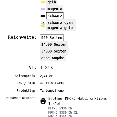
gelb
magenta
schwarz
schwarz cyan
magenta gelb
Reichweite:
550 Seiten
1’500 Seiten
3’000 Seiten
ohne Angabe
VE:
1 Stk
Seitenpreis:
2,74 ct
EAN / GTIN:
4251316519434
Produkttyp:
Tintenpatrone
Passende Drucker:
Brother
MFC-J
Multifunktions-
InkJet
MFC-J
5330 DW
MFC-J
5330 DW XL
MFC-J
5335 DW