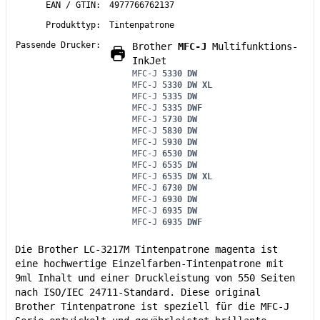
EAN / GTIN:
4977766762137
Produkttyp:
Tintenpatrone
Passende Drucker:
Brother
MFC-J
Multifunktions-
InkJet
MFC-J
5330 DW
MFC-J
5330 DW XL
MFC-J
5335 DW
MFC-J
5335 DWF
MFC-J
5730 DW
MFC-J
5830 DW
MFC-J
5930 DW
MFC-J
6530 DW
MFC-J
6535 DW
MFC-J
6535 DW XL
MFC-J
6730 DW
MFC-J
6930 DW
MFC-J
6935 DW
MFC-J
6935 DWF
Die Brother LC-3217M Tintenpatrone magenta ist
eine hochwertige Einzelfarben-Tintenpatrone mit
9ml Inhalt und einer Druckleistung von 550 Seiten
nach ISO/IEC 24711-Standard. Diese original
Brother Tintenpatrone ist speziell für die MFC-J