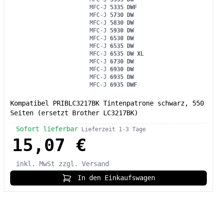
MFC-J
5335 DWF
MFC-J
5730 DW
MFC-J
5830 DW
MFC-J
5930 DW
MFC-J
6530 DW
MFC-J
6535 DW
MFC-J
6535 DW XL
MFC-J
6730 DW
MFC-J
6930 DW
MFC-J
6935 DW
MFC-J
6935 DWF
Kompatibel PRIBLC3217BK Tintenpatrone schwarz, 550
Seiten (ersetzt Brother LC3217BK)
Sofort lieferbar
Lieferzeit 1-3 Tage
15,07 €
inkl. MwSt
zzgl. Versand
In den Einkaufswagen