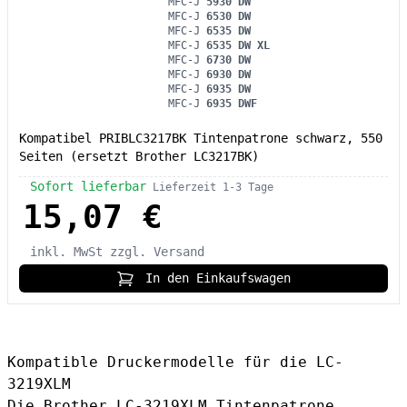
MFC-J
5930 DW
MFC-J
6530 DW
MFC-J
6535 DW
MFC-J
6535 DW XL
MFC-J
6730 DW
MFC-J
6930 DW
MFC-J
6935 DW
MFC-J
6935 DWF
Kompatibel PRIBLC3217BK Tintenpatrone schwarz, 550
Seiten (ersetzt Brother LC3217BK)
Sofort lieferbar
Lieferzeit 1-3 Tage
15,07 €
inkl. MwSt
zzgl. Versand
In den Einkaufswagen
Kompatible Druckermodelle für die LC-
3219XLM
Die
Brother LC-3219XLM Tintenpatrone