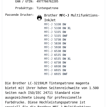
EAN / GTIN:
4977766762205
Produkttyp:
Tintenpatrone
Passende Drucker:
Brother
MFC-J
Multifunktions-
InkJet
MFC-J
5330 DW
MFC-J
5330 DW XL
MFC-J
5335 DW
MFC-J
5335 DWF
MFC-J
5730 DW
MFC-J
5830 DW
MFC-J
5930 DW
MFC-J
6530 DW
MFC-J
6535 DW
MFC-J
6535 DW XL
MFC-J
6730 DW
MFC-J
6930 DW
MFC-J
6935 DW
MFC-J
6935 DWF
Die Brother LC-3219XLM Tintenpatrone magenta
bietet mit ihrer hohen Seitenreichweite von 1.500
Seiten nach ISO/IEC 24711 Standard eine
ausgezeichnete Lösung für professionelle
Farbdrucke. Diese Hochleistungspatrone ist
speziell für die Brother MFC-J Multifunktions-