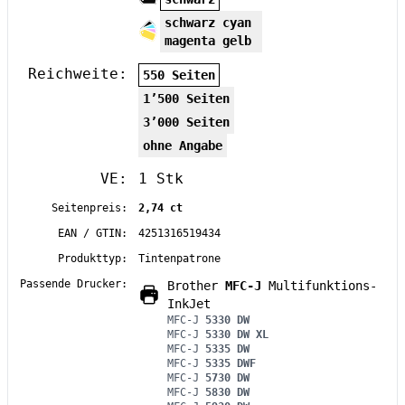
schwarz cyan
magenta gelb
Reichweite:
550 Seiten
1’500 Seiten
3’000 Seiten
ohne Angabe
VE:
1 Stk
Seitenpreis:
2,74 ct
EAN / GTIN:
4251316519434
Produkttyp:
Tintenpatrone
Passende Drucker:
Brother
MFC-J
Multifunktions-
InkJet
MFC-J
5330 DW
MFC-J
5330 DW XL
MFC-J
5335 DW
MFC-J
5335 DWF
MFC-J
5730 DW
MFC-J
5830 DW