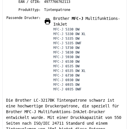
EAN / GTIN:
4977766762113
Produkttyp:
Tintenpatrone
Passende Drucker:
Brother
MFC-J
Multifunktions-
InkJet
MFC-J
5330 DW
MFC-J
5330 DW XL
MFC-J
5335 DW
MFC-J
5335 DWF
MFC-J
5730 DW
MFC-J
5830 DW
MFC-J
5930 DW
MFC-J
6530 DW
MFC-J
6535 DW
MFC-J
6535 DW XL
MFC-J
6730 DW
MFC-J
6930 DW
MFC-J
6935 DW
MFC-J
6935 DWF
Die Brother LC-3217BK Tintenpatrone schwarz ist
eine hochwertige Druckerpatrone, die speziell für
Brother MFC-J Multifunktions-InkJet-Drucker
entwickelt wurde. Mit einer Druckkapazität von 550
Seiten nach ISO/IEC 24711 Standard und einem
Tintenvolumen von 15ml bietet diese Patrone