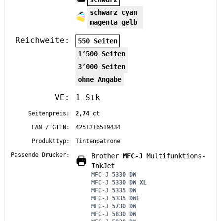
schwarz cyan
magenta gelb
Reichweite:
550 Seiten
1’500 Seiten
3’000 Seiten
ohne Angabe
VE:
1 Stk
Seitenpreis:
2,74 ct
EAN / GTIN:
4251316519434
Produkttyp:
Tintenpatrone
Passende Drucker:
Brother
MFC-J
Multifunktions-
InkJet
MFC-J
5330 DW
MFC-J
5330 DW XL
MFC-J
5335 DW
MFC-J
5335 DWF
MFC-J
5730 DW
MFC-J
5830 DW