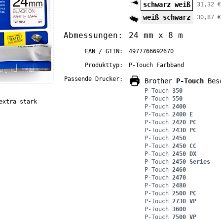
schwarz weiß
31,32 €
weiß schwarz
30,87 €
Abmessungen:
24 mm x 8 m
EAN / GTIN:
4977766692670
Produkttyp:
P-Touch Farbband
Passende Drucker:
Brother
P-Touch
Besc
P-Touch
350
P-Touch
550
extra stark
P-Touch
2400
P-Touch
2400 E
P-Touch
2420 PC
P-Touch
2430 PC
P-Touch
2450
P-Touch
2450 CC
P-Touch
2450 DX
P-Touch
2450 Series
P-Touch
2460
P-Touch
2470
P-Touch
2480
P-Touch
2500 PC
P-Touch
2730 VP
P-Touch
3600
P-Touch
7500 VP