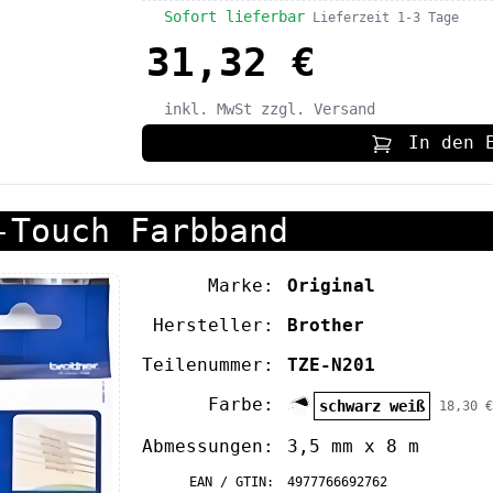
Sofort lieferbar
Lieferzeit 1-3 Tage
31,32 €
inkl. MwSt
zzgl. Versand
In den 
-Touch Farbband
Marke:
Original
Hersteller:
Brother
Teilenummer:
TZE-N201
Farbe:
schwarz weiß
18,30 €
Abmessungen:
3,5 mm x 8 m
EAN / GTIN:
4977766692762