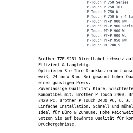
P-Touch
P 750 Series
P-Touch
P 750 TDI
P-Touch
P 750 W
P-Touch
P 750 W + 4 ta
P-Touch
PT-P 900 NW
P-Touch
PT-P 900 Serie
P-Touch
PT-P 900 W
P-Touch
PT-P 900 Wc
P-Touch
PT-P 950 NW
P-Touch
RL 700 S
Brother TZE-S251 DirectLabel schwarz au
Effizient & Langlebig.
Optimieren Sie Ihre Druckkosten mit uns
weiß, 24 mm x 8 m. Bei gewohnt hoher Qu
einem günstigen Preis.
Zuverlässige Qualität: Klare, wischfest
Kompatibel mit: Brother P-Touch 2400, B
2420 PC, Brother P-Touch 2430 PC, u. a.
Einfache Installation: Schnell und mühe
Ideal für Büro & Zuhause: Hohe Reichwei
Setzen Sie auf bewährte Qualität für ko
Druckergebnisse.