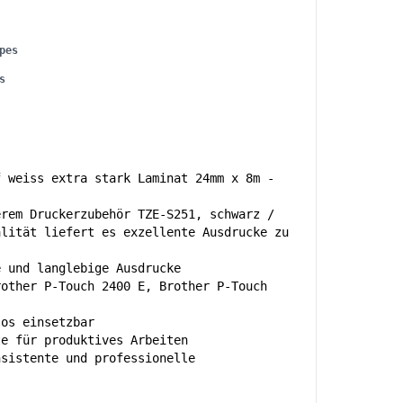
pes
s
f weiss extra stark Laminat 24mm x 8m -
erem Druckerzubehör TZE-S251, schwarz /
alität liefert es exzellente Ausdrucke zu
e und langlebige Ausdrucke
rother P-Touch 2400 E, Brother P-Touch
los einsetzbar
te für produktives Arbeiten
nsistente und professionelle