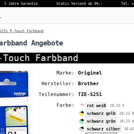
5 Jahre Garantie
Gratis Versand ab 99,-
Tel. +
eben…
S251 P-Touch Farbband
arbband Angebote
-Touch Farbband
Marke:
Original
Hersteller:
Brother
Teilenummer:
TZE-S251
Farbe:
rot weiß
28,23 €
schwarz gelb
28,23 €
schwarz grün
28,23 €
schwarz silber
30,8