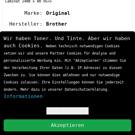
Laminat 24mm x 8m VE=5
Marke:
Original
Hersteller:
Brother
Teilenummer:
HGE-M951V5
Wir haben Toner. Und Tinte. Aber wir haben
Farbe:
auch Cookies.
schwarz
Neben technisch notwendigen Cookies
silber
setzen wir und unsere Partner Cookies für Analyse und
personalisierte Werbung ein. Mit "Akzeptieren" stimmen Sie
Abmessungen:
24 mm x 8 m
der Verarbeitung Ihrer Daten (z.B. IP-Adresse) zu diesen
VE:
5 Stk
Zwecken zu. Sie können dies ablehnen und nur notwendige
Cookies zulassen. Ihre Einstellungen können Sie jederzeit
EAN / GTIN:
4977766684736
ändern. Mehr dazu in unserer Datenschutzerklärung.
Produkttyp:
P-Touch Farbband
Informationen
Sofort lieferbar
Lieferzeit 1-3 Tage
Passende Drucker:
Brother
P-Touch
98,45 €
Beschriftungsgerät
Nur Notwendige
!
P-Touch
9500 PC
P-Touch
9700 PC
inkl. MwSt
zzgl. Versand
St
P-Touch
9800 PCN
Akzeptieren
In den Einkaufswagen
P-Touch
RL 700 S