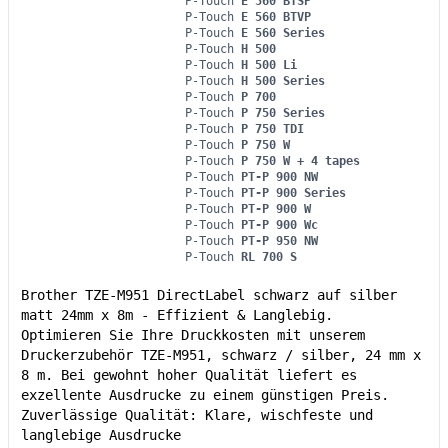
P-Touch
E 560 BTSP
P-Touch
E 560 BTVP
P-Touch
E 560 Series
P-Touch
H 500
P-Touch
H 500 Li
P-Touch
H 500 Series
P-Touch
P 700
P-Touch
P 750 Series
P-Touch
P 750 TDI
P-Touch
P 750 W
P-Touch
P 750 W + 4 tapes
P-Touch
PT-P 900 NW
P-Touch
PT-P 900 Series
P-Touch
PT-P 900 W
P-Touch
PT-P 900 Wc
P-Touch
PT-P 950 NW
P-Touch
RL 700 S
Brother TZE-M951 DirectLabel schwarz auf silber
matt 24mm x 8m - Effizient & Langlebig.
Optimieren Sie Ihre Druckkosten mit unserem
Druckerzubehör TZE-M951, schwarz / silber, 24 mm x
8 m. Bei gewohnt hoher Qualität liefert es
exzellente Ausdrucke zu einem günstigen Preis.
Zuverlässige Qualität: Klare, wischfeste und
langlebige Ausdrucke