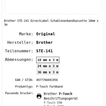
Brother STE-141 DirectLabel Schablonenbandkassette 18mm x
3m
Marke:
Original
Hersteller:
Brother
Teilenummer:
STE-141
Abmessungen:
18 mm x 3 m
24 mm x 3 m
36 mm x 3 m
EAN / GTIN:
4977766691956
Produkttyp:
P-Touch Farbband
Passende Drucker:
Brother
P-Touch
Beschriftungsgerät
P-Touch
550