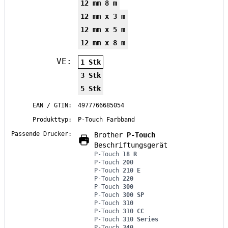
12 mm 8 m
12 mm x 3 m
12 mm x 5 m
12 mm x 8 m
VE:
1 Stk
3 Stk
5 Stk
EAN / GTIN:
4977766685054
Produkttyp:
P-Touch Farbband
Passende Drucker:
Brother
P-Touch
Beschriftungsgerät
P-Touch
18 R
P-Touch
200
P-Touch
210 E
P-Touch
220
P-Touch
300
P-Touch
300 SP
P-Touch
310
P-Touch
310 CC
P-Touch
310 Series
P-Touch
340