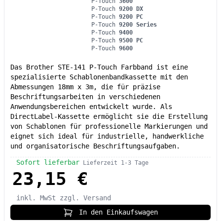
P-Touch
3600
P-Touch
9200 DX
P-Touch
9200 PC
P-Touch
9200 Series
P-Touch
9400
P-Touch
9500 PC
P-Touch
9600
Das Brother STE-141 P-Touch Farbband ist eine
spezialisierte Schablonenbandkassette mit den
Abmessungen 18mm x 3m, die für präzise
Beschriftungsarbeiten in verschiedenen
Anwendungsbereichen entwickelt wurde. Als
DirectLabel-Kassette ermöglicht sie die Erstellung
von Schablonen für professionelle Markierungen und
eignet sich ideal für industrielle, handwerkliche
und organisatorische Beschriftungsaufgaben.
Sofort lieferbar
Lieferzeit 1-3 Tage
23,15 €
inkl. MwSt
zzgl. Versand
In den Einkaufswagen