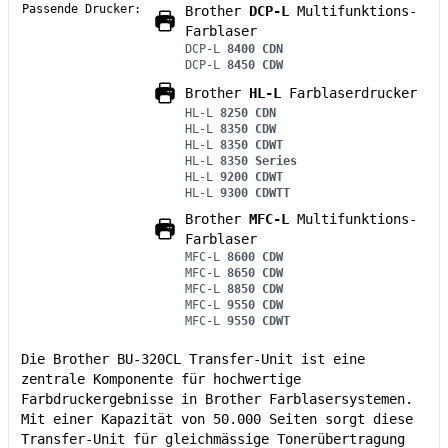
Passende Drucker:
Brother
DCP-L
Multifunktions-
Farblaser
DCP-L
8400 CDN
DCP-L
8450 CDW
Brother
HL-L
Farblaserdrucker
HL-L
8250 CDN
HL-L
8350 CDW
HL-L
8350 CDWT
HL-L
8350 Series
HL-L
9200 CDWT
HL-L
9300 CDWTT
Brother
MFC-L
Multifunktions-
Farblaser
MFC-L
8600 CDW
MFC-L
8650 CDW
MFC-L
8850 CDW
MFC-L
9550 CDW
MFC-L
9550 CDWT
Die Brother BU-320CL Transfer-Unit ist eine
zentrale Komponente für hochwertige
Farbdruckergebnisse in Brother Farblasersystemen.
Mit einer Kapazität von 50.000 Seiten sorgt diese
Transfer-Unit für gleichmässige Tonerübertragung