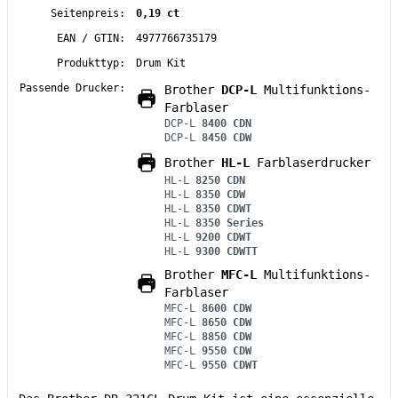
Seitenpreis:
0,19 ct
EAN / GTIN:
4977766735179
Produkttyp:
Drum Kit
Passende Drucker:
Brother
DCP-L
Multifunktions-
Farblaser
DCP-L
8400 CDN
DCP-L
8450 CDW
Brother
HL-L
Farblaserdrucker
HL-L
8250 CDN
HL-L
8350 CDW
HL-L
8350 CDWT
HL-L
8350 Series
HL-L
9200 CDWT
HL-L
9300 CDWTT
Brother
MFC-L
Multifunktions-
Farblaser
MFC-L
8600 CDW
MFC-L
8650 CDW
MFC-L
8850 CDW
MFC-L
9550 CDW
MFC-L
9550 CDWT