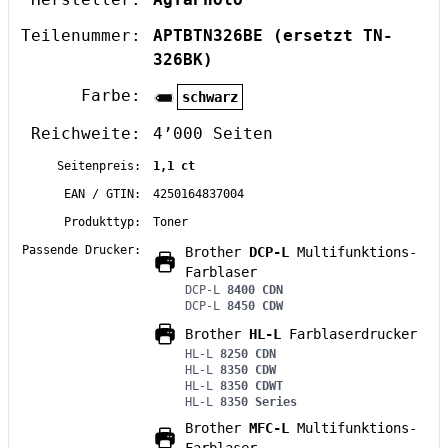
Teilenummer:
APTBTN326BE
(ersetzt TN-
326BK)
Farbe:
schwarz
Reichweite:
4’000 Seiten
Seitenpreis:
1,1 ct
EAN / GTIN:
4250164837004
Produkttyp:
Toner
Passende Drucker:
Brother
DCP-L
Multifunktions-
Farblaser
DCP-L
8400 CDN
DCP-L
8450 CDW
Brother
HL-L
Farblaserdrucker
HL-L
8250 CDN
HL-L
8350 CDW
HL-L
8350 CDWT
HL-L
8350 Series
Brother
MFC-L
Multifunktions-
Farblaser