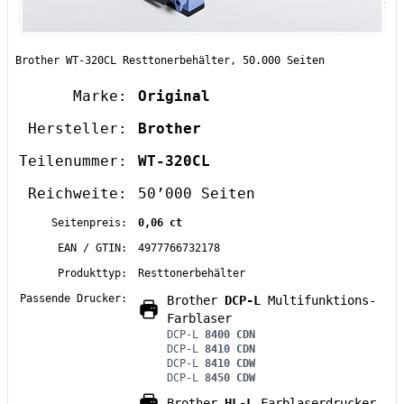
Brother WT-320CL Resttonerbehälter, 50.000 Seiten
Marke:
Original
Hersteller:
Brother
Teilenummer:
WT-320CL
Reichweite:
50’000 Seiten
Seitenpreis:
0,06 ct
EAN / GTIN:
4977766732178
Produkttyp:
Resttonerbehälter
Passende Drucker:
Brother
DCP-L
Multifunktions-
Farblaser
DCP-L
8400 CDN
DCP-L
8410 CDN
DCP-L
8410 CDW
DCP-L
8450 CDW
Brother
HL-L
Farblaserdrucker