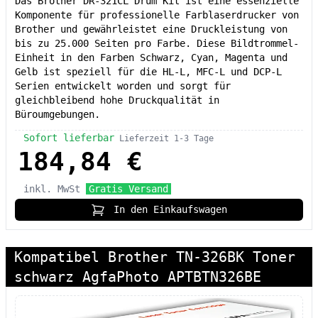
Das Brother DR-321CL Drum Kit ist eine essenzielle
Komponente für professionelle Farblaserdrucker von
Brother und gewährleistet eine Druckleistung von
bis zu 25.000 Seiten pro Farbe. Diese Bildtrommel-
Einheit in den Farben Schwarz, Cyan, Magenta und
Gelb ist speziell für die HL-L, MFC-L und DCP-L
Serien entwickelt worden und sorgt für
gleichbleibend hohe Druckqualität in
Büroumgebungen.
Sofort lieferbar
Lieferzeit 1-3 Tage
184,84 €
inkl. MwSt
Gratis Versand
In den Einkaufswagen
Kompatibel Brother TN-326BK Toner
schwarz AgfaPhoto APTBTN326BE