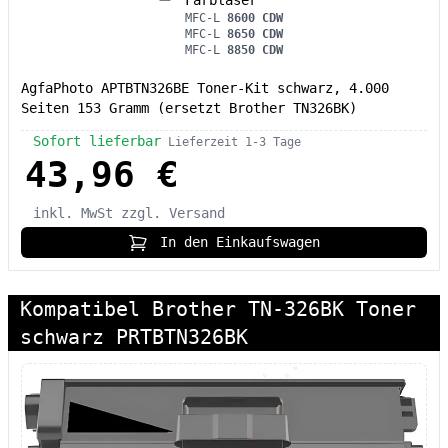
MFC-L
8600 CDW
MFC-L
8650 CDW
MFC-L
8850 CDW
AgfaPhoto APTBTN326BE Toner-Kit schwarz, 4.000
Seiten 153 Gramm (ersetzt Brother TN326BK)
Sofort lieferbar
Lieferzeit 1-3 Tage
43,96 €
inkl. MwSt
zzgl. Versand
In den Einkaufswagen
Kompatibel Brother TN-326BK Toner
schwarz PRTBTN326BK