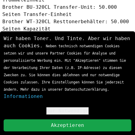
Brother BU-320CL Transfer-Unit
: 50.000
Seiten Transfer-Einheit
Brother WT-320CL Resttonerbehälter
: 50.000
Seiten Kapazität
Wir haben Toner. Und Tinte. Aber wir haben
auch Cookies.
Neben technisch notwendigen Cookies
setzen wir und unsere Partner Cookies für Analyse und
personalisierte Werbung ein. Mit "Akzeptieren" stimmen Sie
der Verarbeitung Ihrer Daten (z.B. IP-Adresse) zu diesen
Zwecken zu. Sie können dies ablehnen und nur notwendige
Cookies zulassen. Ihre Einstellungen können Sie jederzeit
ändern. Mehr dazu in unserer Datenschutzerklärung.
Informationen
Multipack-Angebote für maximale
Nur Notwendige
Kostenersparnis
!
Für Büros mit hohem Druckaufkommen
St
Akzeptieren
empfehlen sich Multipack-Angebote:
Kompatibel PRTBTN326 Toner MultiPack
: Alle