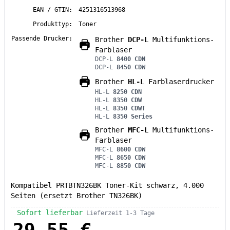
EAN / GTIN:
4251316513968
Produkttyp:
Toner
Passende Drucker:
Brother
DCP-L
Multifunktions-
Farblaser
DCP-L
8400 CDN
DCP-L
8450 CDW
Brother
HL-L
Farblaserdrucker
HL-L
8250 CDN
HL-L
8350 CDW
HL-L
8350 CDWT
HL-L
8350 Series
Brother
MFC-L
Multifunktions-
Farblaser
MFC-L
8600 CDW
MFC-L
8650 CDW
MFC-L
8850 CDW
Kompatibel PRTBTN326BK Toner-Kit schwarz, 4.000
Seiten (ersetzt Brother TN326BK)
Sofort lieferbar
Lieferzeit 1-3 Tage
29,55 €