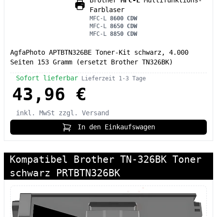
Brother
MFC-L
Multifunktions-
Farblaser
MFC-L
8600 CDW
MFC-L
8650 CDW
MFC-L
8850 CDW
AgfaPhoto APTBTN326BE Toner-Kit schwarz, 4.000
Seiten 153 Gramm (ersetzt Brother TN326BK)
Sofort lieferbar
Lieferzeit 1-3 Tage
43,96 €
inkl. MwSt
zzgl. Versand
In den Einkaufswagen
Kompatibel Brother TN-326BK Toner
schwarz PRTBTN326BK