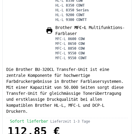
HL-L
8350 CDW
HL-L
8350 CDWT
HL-L
8350 Series
HL-L
9200 CDWT
HL-L
9300 CDWTT
Brother
MFC-L
Multifunktions-
Farblaser
MFC-L
8600 CDW
MFC-L
8650 CDW
MFC-L
8850 CDW
MFC-L
9550 CDW
MFC-L
9550 CDWT
Die Brother BU-320CL Transfer-Unit ist eine
zentrale Komponente für hochwertige
Farbdruckergebnisse in Brother Farblasersystemen.
Mit einer Kapazität von 50.000 Seiten sorgt diese
Transfer-Unit für gleichmässige Tonerübertragung
und erstklassige Druckqualität bei allen
kompatiblen Brother HL-L, MFC-L und DCP-L
Druckern.
Sofort lieferbar
Lieferzeit 1-3 Tage
112,85 €