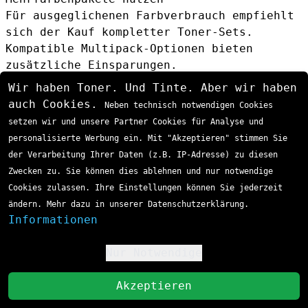
Für ausgeglichenen Farbverbrauch empfiehlt
sich der Kauf kompletter Toner-Sets.
Kompatible Multipack-Optionen bieten
zusätzliche Einsparungen.
Druckvolumen analysieren
Wir haben Toner. Und Tinte. Aber wir haben
Die Wahl zwischen TN-321 (1.500 Seiten),
auch Cookies.
Neben technisch notwendigen Cookies
TN-326 (3.500 Seiten) oder TN-329 (6.000
setzen wir und unsere Partner Cookies für Analyse und
Seiten) sollte basierend auf dem
personalisierte Werbung ein. Mit "Akzeptieren" stimmen Sie
monatlichen Druckvolumen erfolgen.
der Verarbeitung Ihrer Daten (z.B. IP-Adresse) zu diesen
Lagerbestandsmanagement
Zwecken zu. Sie können dies ablehnen und nur notwendige
Bei regelmässigem hohen Druckaufkommen kann
Cookies zulassen. Ihre Einstellungen können Sie jederzeit
die Bevorratung mit TN-329Y Tonern zu
ändern. Mehr dazu in unserer Datenschutzerklärung.
Mengenrabatten führen.
Informationen
Häufig gestellte Fragen (FAQ)
Wie lange hält eine Brother TN-329Y
Nur Notwendige
!
Tonerkartusche?
Der TN-329Y Toner liefert
bis zu 6.000 Seiten bei 5% Deckung gemäss
St
Akzeptieren
ISO/IEC 19798 Standard. Die tatsächliche