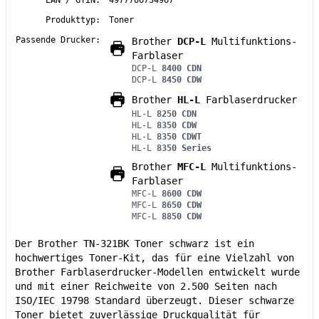
Produkttyp:
Toner
Passende Drucker:
Brother
DCP-L
Multifunktions-
Farblaser
DCP-L
8400 CDN
DCP-L
8450 CDW
Brother
HL-L
Farblaserdrucker
HL-L
8250 CDN
HL-L
8350 CDW
HL-L
8350 CDWT
HL-L
8350 Series
Brother
MFC-L
Multifunktions-
Farblaser
MFC-L
8600 CDW
MFC-L
8650 CDW
MFC-L
8850 CDW
Der Brother TN-321BK Toner schwarz ist ein
hochwertiges Toner-Kit, das für eine Vielzahl von
Brother Farblaserdrucker-Modellen entwickelt wurde
und mit einer Reichweite von 2.500 Seiten nach
ISO/IEC 19798 Standard überzeugt. Dieser schwarze
Toner bietet zuverlässige Druckqualität für