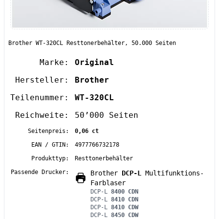
Brother WT-320CL Resttonerbehälter, 50.000 Seiten
Marke:
Original
Hersteller:
Brother
Teilenummer:
WT-320CL
Reichweite:
50’000 Seiten
Seitenpreis:
0,06 ct
EAN / GTIN:
4977766732178
Produkttyp:
Resttonerbehälter
Passende Drucker:
Brother
DCP-L
Multifunktions-
Farblaser
DCP-L
8400 CDN
DCP-L
8410 CDN
DCP-L
8410 CDW
DCP-L
8450 CDW