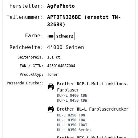
Hersteller:
AgfaPhoto
Teilenummer:
APTBTN326BE
(ersetzt TN-
326BK)
Farbe:
schwarz
Reichweite:
4’000 Seiten
Seitenpreis:
1,1 ct
EAN / GTIN:
4250164837004
Produkttyp:
Toner
Passende Drucker:
Brother
DCP-L
Multifunktions-
Farblaser
DCP-L
8400 CDN
DCP-L
8450 CDW
Brother
HL-L
Farblaserdrucker
HL-L
8250 CDN
HL-L
8350 CDW
HL-L
8350 CDWT
HL-L
8350 Series