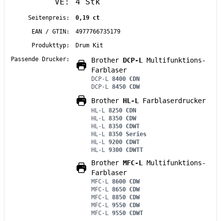
VE:
4 Stk
Seitenpreis:
0,19 ct
EAN / GTIN:
4977766735179
Produkttyp:
Drum Kit
Passende Drucker:
Brother
DCP-L
Multifunktions-
Farblaser
DCP-L
8400 CDN
DCP-L
8450 CDW
Brother
HL-L
Farblaserdrucker
HL-L
8250 CDN
HL-L
8350 CDW
HL-L
8350 CDWT
HL-L
8350 Series
HL-L
9200 CDWT
HL-L
9300 CDWTT
Brother
MFC-L
Multifunktions-
Farblaser
MFC-L
8600 CDW
MFC-L
8650 CDW
MFC-L
8850 CDW
MFC-L
9550 CDW
MFC-L
9550 CDWT