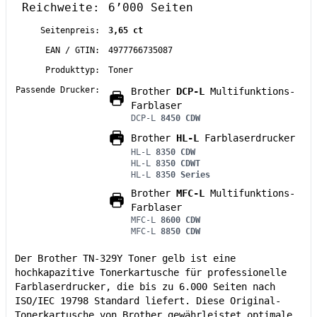
Reichweite:
6’000 Seiten
Seitenpreis:
3,65 ct
EAN / GTIN:
4977766735087
Produkttyp:
Toner
Passende Drucker:
Brother
DCP-L
Multifunktions-
Farblaser
DCP-L
8450 CDW
Brother
HL-L
Farblaserdrucker
HL-L
8350 CDW
HL-L
8350 CDWT
HL-L
8350 Series
Brother
MFC-L
Multifunktions-
Farblaser
MFC-L
8600 CDW
MFC-L
8850 CDW
Der Brother TN-329Y Toner gelb ist eine
hochkapazitive Tonerkartusche für professionelle
Farblaserdrucker, die bis zu 6.000 Seiten nach
ISO/IEC 19798 Standard liefert. Diese Original-
Tonerkartusche von Brother gewährleistet optimale