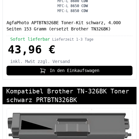
MFC-L
8600 CDW
MFC-L
8650 CDW
MFC-L
8850 CDW
AgfaPhoto APTBTN326BE Toner-Kit schwarz, 4.000
Seiten 153 Gramm (ersetzt Brother TN326BK)
Sofort lieferbar
Lieferzeit 1-3 Tage
43,96 €
inkl. MwSt
zzgl. Versand
In den Einkaufswagen
Kompatibel Brother TN-326BK Toner
schwarz PRTBTN326BK