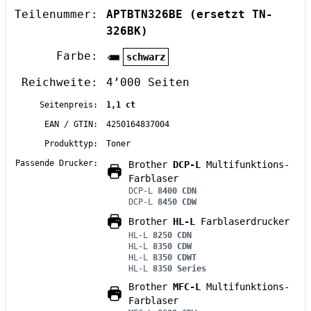
Teilenummer:
APTBTN326BE
(ersetzt TN-
326BK)
Farbe:
schwarz
Reichweite:
4’000 Seiten
Seitenpreis:
1,1 ct
EAN / GTIN:
4250164837004
Produkttyp:
Toner
Passende Drucker:
Brother
DCP-L
Multifunktions-
Farblaser
DCP-L
8400 CDN
DCP-L
8450 CDW
Brother
HL-L
Farblaserdrucker
HL-L
8250 CDN
HL-L
8350 CDW
HL-L
8350 CDWT
HL-L
8350 Series
Brother
MFC-L
Multifunktions-
Farblaser