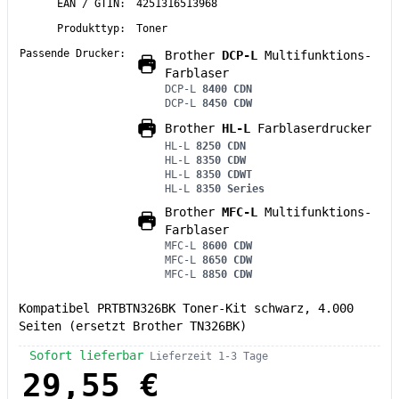
EAN / GTIN:
4251316513968
Produkttyp:
Toner
Passende Drucker:
Brother
DCP-L
Multifunktions-
Farblaser
DCP-L
8400 CDN
DCP-L
8450 CDW
Brother
HL-L
Farblaserdrucker
HL-L
8250 CDN
HL-L
8350 CDW
HL-L
8350 CDWT
HL-L
8350 Series
Brother
MFC-L
Multifunktions-
Farblaser
MFC-L
8600 CDW
MFC-L
8650 CDW
MFC-L
8850 CDW
Kompatibel PRTBTN326BK Toner-Kit schwarz, 4.000
Seiten (ersetzt Brother TN326BK)
Sofort lieferbar
Lieferzeit 1-3 Tage
29,55 €