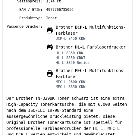
Seitenpreis:
1,74 ct
EAN / GTIN:
4977766735056
Produkttyp:
Toner
Passende Drucker:
Brother
DCP-L
Multifunktions-
Farblaser
DCP-L
8450 CDW
Brother
HL-L
Farblaserdrucker
HL-L
8350 CDW
HL-L
8350 CDWT
HL-L
8350 Series
Brother
MFC-L
Multifunktions-
Farblaser
MFC-L
8600 CDW
MFC-L
8850 CDW
Der Brother TN-329BK Toner schwarz ist eine extra
High-Capacity Tonerkartusche, die mit 6.000 Seiten
nach dem ISO/IEC 19798-Standard eine
aussergewöhnliche Druckleistung bietet. Diese
Original Brother Tonerkartusche ist speziell für
professionelle Farblaserdrucker der HL-L, MFC-L
und DCP-L Serien entwickelt und gewährleistet