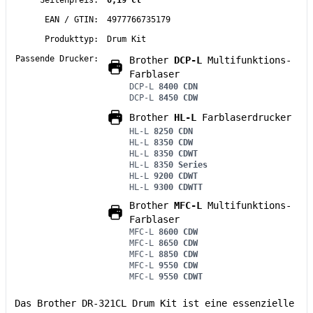
Seitenpreis:
0,19 ct
EAN / GTIN:
4977766735179
Produkttyp:
Drum Kit
Passende Drucker:
Brother
DCP-L
Multifunktions-
Farblaser
DCP-L
8400 CDN
DCP-L
8450 CDW
Brother
HL-L
Farblaserdrucker
HL-L
8250 CDN
HL-L
8350 CDW
HL-L
8350 CDWT
HL-L
8350 Series
HL-L
9200 CDWT
HL-L
9300 CDWTT
Brother
MFC-L
Multifunktions-
Farblaser
MFC-L
8600 CDW
MFC-L
8650 CDW
MFC-L
8850 CDW
MFC-L
9550 CDW
MFC-L
9550 CDWT
Das Brother DR-321CL Drum Kit ist eine essenzielle