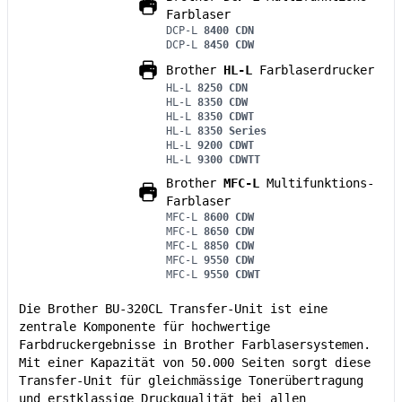
Farblaser
DCP-L
8400 CDN
DCP-L
8450 CDW
Brother
HL-L
Farblaserdrucker
HL-L
8250 CDN
HL-L
8350 CDW
HL-L
8350 CDWT
HL-L
8350 Series
HL-L
9200 CDWT
HL-L
9300 CDWTT
Brother
MFC-L
Multifunktions-
Farblaser
MFC-L
8600 CDW
MFC-L
8650 CDW
MFC-L
8850 CDW
MFC-L
9550 CDW
MFC-L
9550 CDWT
Die Brother BU-320CL Transfer-Unit ist eine
zentrale Komponente für hochwertige
Farbdruckergebnisse in Brother Farblasersystemen.
Mit einer Kapazität von 50.000 Seiten sorgt diese
Transfer-Unit für gleichmässige Tonerübertragung
und erstklassige Druckqualität bei allen