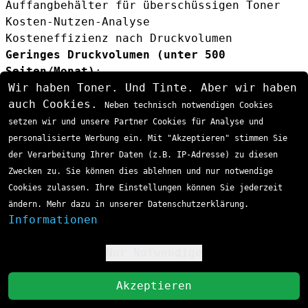
Auffangbehälter für überschüssigen Toner
Kosten-Nutzen-Analyse
Kosteneffizienz nach Druckvolumen
Geringes Druckvolumen (unter 500
Seiten/Monat)
:
Wir haben Toner. Und Tinte. Aber wir haben
TN-321C: Optimale Wahl durch niedrige
auch Cookies.
Anschaffungskosten
Neben technisch notwendigen Cookies
Lagerdauer: Kein Problem bei sachgemässer
setzen wir und unsere Partner Cookies für Analyse und
Aufbewahrung
personalisierte Werbung ein. Mit "Akzeptieren" stimmen Sie
Mittleres Druckvolumen (500-1.500
der Verarbeitung Ihrer Daten (z.B. IP-Adresse) zu diesen
Seiten/Monat)
:
Zwecken zu. Sie können dies ablehnen und nur notwendige
TN-326C: Bessere Kosten pro Seite
Cookies zulassen. Ihre Einstellungen können Sie jederzeit
Weniger häufiger Kartuschwechsel
ändern. Mehr dazu in unserer Datenschutzerklärung.
Informationen
Hohes Druckvolumen (über 1.500
Seiten/Monat)
:
Nur Notwendige
TN-329C: Niedrigste Kosten pro Seite
!
Maximale Effizienz für Büroumgebungen
St
Akzeptieren
Umweltaspekte
Brother engagiert sich für nachhaltiges