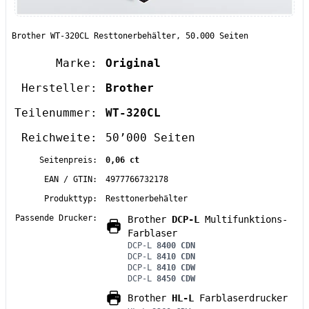
Brother WT-320CL Resttonerbehälter, 50.000 Seiten
Marke:
Original
Hersteller:
Brother
Teilenummer:
WT-320CL
Reichweite:
50’000 Seiten
Seitenpreis:
0,06 ct
EAN / GTIN:
4977766732178
Produkttyp:
Resttonerbehälter
Passende Drucker:
Brother
DCP-L
Multifunktions-
Farblaser
DCP-L
8400 CDN
DCP-L
8410 CDN
DCP-L
8410 CDW
DCP-L
8450 CDW
Brother
HL-L
Farblaserdrucker