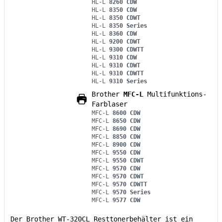
HL-L
8260 CDW
HL-L
8350 CDW
HL-L
8350 CDWT
HL-L
8350 Series
HL-L
8360 CDW
HL-L
9200 CDWT
HL-L
9300 CDWTT
HL-L
9310 CDW
HL-L
9310 CDWT
HL-L
9310 CDWTT
HL-L
9310 Series
Brother
MFC-L
Multifunktions-
Farblaser
MFC-L
8600 CDW
MFC-L
8650 CDW
MFC-L
8690 CDW
MFC-L
8850 CDW
MFC-L
8900 CDW
MFC-L
9550 CDW
MFC-L
9550 CDWT
MFC-L
9570 CDW
MFC-L
9570 CDWT
MFC-L
9570 CDWTT
MFC-L
9570 Series
MFC-L
9577 CDW
Der Brother WT-320CL Resttonerbehälter ist ein