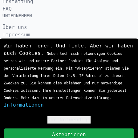
Erstattung
FAQ
UNTERNEHMEN
Über uns
Impressum
Datenschutzerklärung
Wir haben Toner. Und Tinte. Aber wir haben
Kontakt
auch Cookies.
Neben technisch notwendigen Cookies
AGB
setzen wir und unsere Partner Cookies für Analyse und
VERSAND
personalisierte Werbung ein. Mit "Akzeptieren" stimmen Sie
der Verarbeitung Ihrer Daten (z.B. IP-Adresse) zu diesen
Zwecken zu. Sie können dies ablehnen und nur notwendige
ZAHLUNGSARTEN
Cookies zulassen. Ihre Einstellungen können Sie jederzeit
ändern. Mehr dazu in unserer Datenschutzerklärung.
Informationen
Nur Notwendige
!
St
Akzeptieren