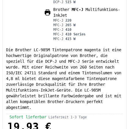
DCP-J
515 W
Brother
MFC-J
Multifunktions-
InkJet
MFC-J
220
MFC-J
265 W
MFC-J
410
MFC-J
410 Series
MFC-J
415 W
Die Brother LC-985M Tintenpatrone magenta ist eine
hochwertige Originalpatrone von Brother, die
speziell für die DCP-J und MFC-J Serie entwickelt
wurde. Mit einer Reichweite von 260 Seiten nach
ISO/IEC 24711 Standard und einem Tintenvolumen von
4,8 ml bietet diese magentafarbene Tintenpatrone
zuverlässige Druckqualität für Ihre Brother
Multifunktions-InkJet-Geräte. Die LC-985M
gewährleistet brillante Farbwiedergabe und ist mit
allen kompatiblen Brother-Druckern perfekt
abgestimmt.
Sofort lieferbar
Lieferzeit 1-3 Tage
19,93 €