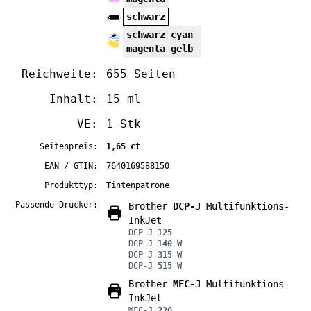
schwarz
schwarz cyan
magenta gelb
Reichweite:
655 Seiten
Inhalt:
15 ml
VE:
1 Stk
Seitenpreis:
1,65 ct
EAN / GTIN:
7640169588150
Produkttyp:
Tintenpatrone
Passende Drucker:
Brother
DCP-J
Multifunktions-
InkJet
DCP-J
125
DCP-J
140 W
DCP-J
315 W
DCP-J
515 W
Brother
MFC-J
Multifunktions-
InkJet
MFC-J
220