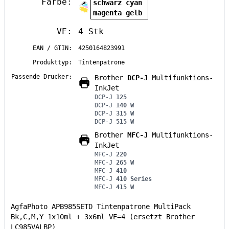
Farbe:
schwarz cyan
magenta gelb
VE:
4 Stk
EAN / GTIN:
4250164823991
Produkttyp:
Tintenpatrone
Passende Drucker:
Brother
DCP-J
Multifunktions-
InkJet
DCP-J
125
DCP-J
140 W
DCP-J
315 W
DCP-J
515 W
Brother
MFC-J
Multifunktions-
InkJet
MFC-J
220
MFC-J
265 W
MFC-J
410
MFC-J
410 Series
MFC-J
415 W
AgfaPhoto APB985SETD Tintenpatrone MultiPack
Bk,C,M,Y 1x10ml + 3x6ml VE=4 (ersetzt Brother
LC985VALBP)