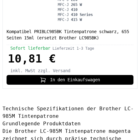
MFC-J
265 W
MFC-J
410
MFC-J
410 Series
MFC-J
415 W
Kompatibel PRIBLC985BK Tintenpatrone schwarz, 655
Seiten 15ml (ersetzt Brother LC985BK)
Sofort lieferbar
Lieferzeit 1-3 Tage
10,81 €
inkl. MwSt
zzgl. Versand
In den Einkaufswagen
Technische Spezifikationen der Brother LC-
985M Tintenpatrone
Grundlegende Produktdaten
Die Brother LC-985M Tintenpatrone magenta
zeichnet sich durch präzise technische