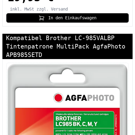
inkl. MwSt
zzgl. Versand
In den Einkaufswagen
Kompatibel Brother LC-985VALBP
Tintenpatrone MultiPack AgfaPhoto
APB985SETD