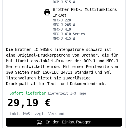
DCP-J
515 W
Brother
MFC-J
Multifunktions-
InkJet
MFC-J
220
MFC-J
265 W
MFC-J
410
MFC-J
410 Series
MFC-J
415 W
Die Brother LC-985BK Tintenpatrone schwarz ist
eine Original-Druckerpatrone von Brother, die für
Multifunktions-InkJet-Drucker der DCP-J und MFC-J
Serien entwickelt wurde. Mit einer Reichweite von
300 Seiten nach ISO/IEC 24711 Standard und 9ml
Tintenvolumen bietet sie zuverlässige
Druckqualität für Text- und Dokumentendruck.
Sofort lieferbar
Lieferzeit 1-3 Tage
29,19 €
inkl. MwSt
zzgl. Versand
In den Einkaufswagen