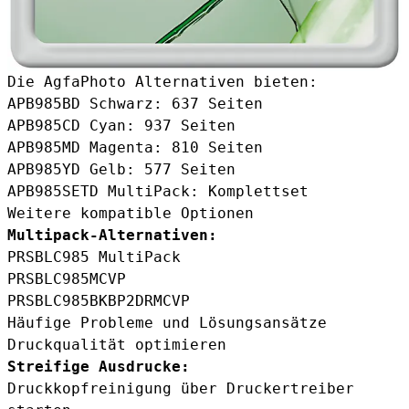
Die AgfaPhoto Alternativen bieten:
APB985BD Schwarz
: 637 Seiten
APB985CD Cyan
: 937 Seiten
APB985MD Magenta
: 810 Seiten
APB985YD Gelb
: 577 Seiten
APB985SETD MultiPack
: Komplettset
Weitere kompatible Optionen
Multipack-Alternativen:
PRSBLC985 MultiPack
PRSBLC985MCVP
PRSBLC985BKBP2DRMCVP
Häufige Probleme und Lösungsansätze
Druckqualität optimieren
Streifige Ausdrucke:
Druckkopfreinigung über Druckertreiber