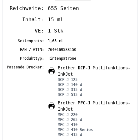
Reichweite:
655 Seiten
Inhalt:
15 ml
VE:
1 Stk
Seitenpreis:
1,65 ct
EAN / GTIN:
7640169588150
Produkttyp:
Tintenpatrone
Passende Drucker:
Brother
DCP-J
Multifunktions-
InkJet
DCP-J
125
DCP-J
140 W
DCP-J
315 W
DCP-J
515 W
Brother
MFC-J
Multifunktions-
InkJet
MFC-J
220
MFC-J
265 W
MFC-J
410
MFC-J
410 Series
MFC-J
415 W