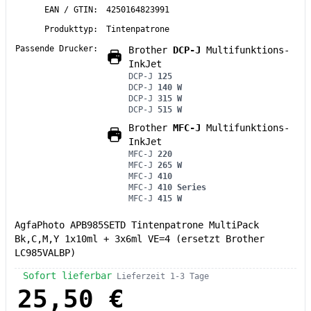
EAN / GTIN:
4250164823991
Produkttyp:
Tintenpatrone
Passende Drucker:
Brother
DCP-J
Multifunktions-
InkJet
DCP-J
125
DCP-J
140 W
DCP-J
315 W
DCP-J
515 W
Brother
MFC-J
Multifunktions-
InkJet
MFC-J
220
MFC-J
265 W
MFC-J
410
MFC-J
410 Series
MFC-J
415 W
AgfaPhoto APB985SETD Tintenpatrone MultiPack
Bk,C,M,Y 1x10ml + 3x6ml VE=4 (ersetzt Brother
LC985VALBP)
Sofort lieferbar
Lieferzeit 1-3 Tage
25,50 €