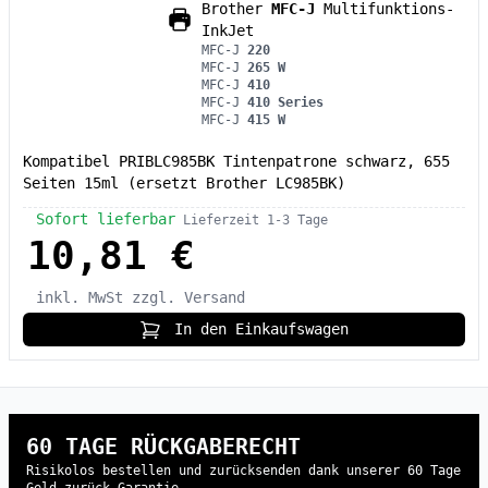
Brother
MFC-J
Multifunktions-
InkJet
MFC-J
220
MFC-J
265 W
MFC-J
410
MFC-J
410 Series
MFC-J
415 W
Kompatibel PRIBLC985BK Tintenpatrone schwarz, 655
Seiten 15ml (ersetzt Brother LC985BK)
Sofort lieferbar
Lieferzeit 1-3 Tage
10,81 €
inkl. MwSt
zzgl. Versand
In den Einkaufswagen
60 TAGE RÜCKGABERECHT
Risikolos bestellen und zurücksenden dank unserer 60 Tage
Geld-zurück-Garantie