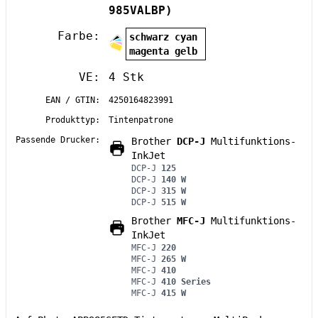
985VALBP)
Farbe:
schwarz cyan
magenta gelb
VE:
4 Stk
EAN / GTIN:
4250164823991
Produkttyp:
Tintenpatrone
Passende Drucker:
Brother
DCP-J
Multifunktions-
InkJet
DCP-J
125
DCP-J
140 W
DCP-J
315 W
DCP-J
515 W
Brother
MFC-J
Multifunktions-
InkJet
MFC-J
220
MFC-J
265 W
MFC-J
410
MFC-J
410 Series
MFC-J
415 W