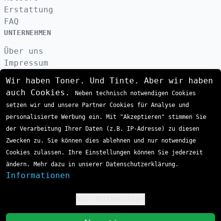
Erstattung
FAQ
UNTERNEHMEN
Über uns
Impressum
Datenschutzerklärung
Wir haben Toner. Und Tinte. Aber wir haben
Kontakt
auch Cookies.
Neben technisch notwendigen Cookies
AGB
setzen wir und unsere Partner Cookies für Analyse und
VERSAND
personalisierte Werbung ein. Mit "Akzeptieren" stimmen Sie
der Verarbeitung Ihrer Daten (z.B. IP-Adresse) zu diesen
Zwecken zu. Sie können dies ablehnen und nur notwendige
ZAHLUNGSARTEN
Cookies zulassen. Ihre Einstellungen können Sie jederzeit
ändern. Mehr dazu in unserer Datenschutzerklärung.
Informationen
Nur Notwendige
!
St