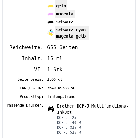
gelb
magenta
schwarz
schwarz cyan
magenta gelb
Reichweite:
655 Seiten
Inhalt:
15 ml
VE:
1 Stk
Seitenpreis:
1,65 ct
EAN / GTIN:
7640169588150
Produkttyp:
Tintenpatrone
Passende Drucker:
Brother
DCP-J
Multifunktions-
InkJet
DCP-J
125
DCP-J
140 W
DCP-J
315 W
DCP-J
515 W