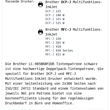
Passende Drucker:
Brother
DCP-J
Multifunktions-
InkJet
DCP-J
125
DCP-J
140 W
DCP-J
315 W
DCP-J
515 W
Brother
MFC-J
Multifunktions-
InkJet
MFC-J
220
MFC-J
265 W
MFC-J
410
MFC-J
410 Series
MFC-J
415 W
Die Brother LC-985BKBP2DR Tintenpatrone schwarz
ist eine hochwertige Doppelpack-Tintenpatrone, die
speziell für Brother DCP-J und MFC-J
Multifunktions-InkJet-Drucker entwickelt wurde.
Mit einer Seitenleistung von 2x300 Seiten nach
ISO/IEC 24711 Standard und einem Tintenvolumen von
jeweils 9ml pro Patrone bietet sie eine
kosteneffiziente Lösung für den regelmässigen
Druckbedarf in Büro und Homeoffice.