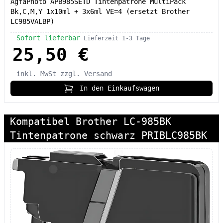
AgfaPhoto APB985SETD Tintenpatrone MultiPack
Bk,C,M,Y 1x10ml + 3x6ml VE=4 (ersetzt Brother
LC985VALBP)
Sofort lieferbar
Lieferzeit 1-3 Tage
25,50 €
inkl. MwSt
zzgl. Versand
In den Einkaufswagen
Kompatibel Brother LC-985BK
Tintenpatrone schwarz PRIBLC985BK