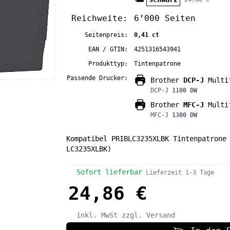
Reichweite:
6’000 Seiten
Seitenpreis:
0,41 ct
EAN / GTIN:
4251316543941
Produkttyp:
Tintenpatrone
Passende Drucker:
Brother
DCP-J
Multif
DCP-J
1100 DW
Brother
MFC-J
Multif
MFC-J
1300 DW
Kompatibel PRIBLC3235XLBK Tintenpatrone
LC3235XLBK)
Sofort lieferbar
Lieferzeit 1-3 Tage
24,86 €
inkl. MwSt
zzgl. Versand