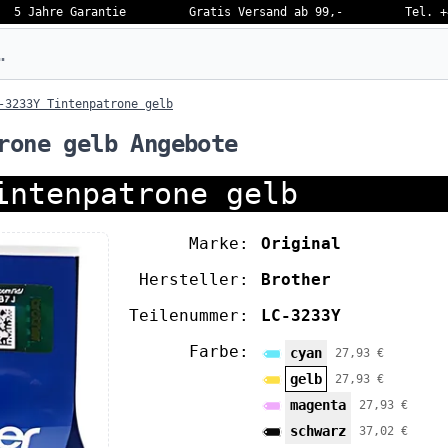
5 Jahre Garantie
Gratis Versand ab 99,-
Tel. +
eben…
-3233Y Tintenpatrone gelb
rone gelb Angebote
intenpatrone gelb
Marke:
Original
Hersteller:
Brother
Teilenummer:
LC-3233Y
Farbe:
cyan
27,93 €
gelb
27,93 €
magenta
27,93 €
schwarz
37,02 €