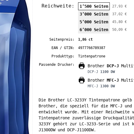
Reichweite:
1’500 Seiten
27,93 €
3’000 Seiten
37,02 €
5’000 Seiten
45,80 €
6’000 Seiten
50,09 €
Seitenpreis:
1,86 ct
EAN / GTIN:
4977766789387
Produkttyp:
Tintenpatrone
Passende Drucker:
Brother
DCP-J
Multif
DCP-J
1100 DW
Brother
MFC-J
Multif
MFC-J
1300 DW
Die Brother LC-3233Y Tintenpatrone gelb
Brother, die speziell für die MFC-J und
entwickelt wurde. Mit einer Reichweite 
Tintenpatrone zuverlässige Druckqualitä
3233Y gehört zur LC-3233-Serie und ist 
J1300DW und DCP-J1100DW.