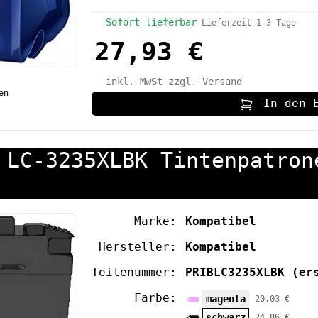
Sofort lieferbar
Lieferzeit 1-3 Tage
27,93 €
inkl. MwSt
zzgl. Versand
en
In den 
 LC-3235XLBK Tintenpatron
Marke:
Kompatibel
Hersteller:
Kompatibel
Teilenummer:
PRIBLC3235XLBK
(er
Farbe:
magenta
20,03 €
schwarz
24,86 €