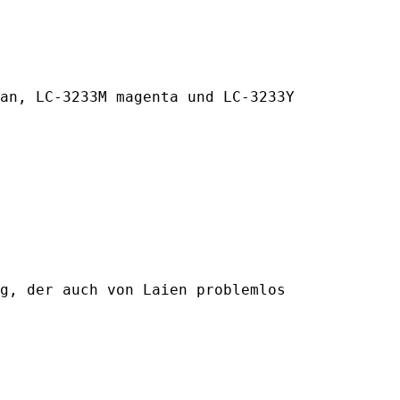
an
,
LC-3233M magenta
und
LC-3233Y
g, der auch von Laien problemlos