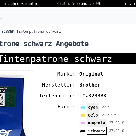
5 Jahre Garantie
Gratis Versand ab 99,-
Tel. +
eben…
-3233BK Tintenpatrone schwarz
trone schwarz Angebote
Tintenpatrone schwarz
Marke:
Original
Hersteller:
Brother
Teilenummer:
LC-3233BK
Farbe:
cyan
27,93 €
gelb
27,93 €
magenta
27,93 €
schwarz
37,02 €