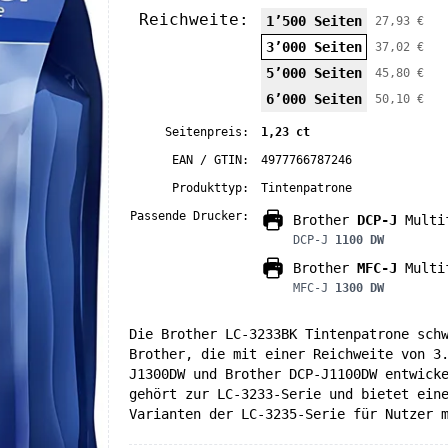
Reichweite:
1’500 Seiten
27,93 €
3’000 Seiten
37,02 €
5’000 Seiten
45,80 €
6’000 Seiten
50,10 €
Seitenpreis:
1,23 ct
EAN / GTIN:
4977766787246
Produkttyp:
Tintenpatrone
Passende Drucker:
Brother
DCP-J
Multif
DCP-J
1100 DW
Brother
MFC-J
Multif
MFC-J
1300 DW
Die Brother LC-3233BK Tintenpatrone sch
Brother, die mit einer Reichweite von 3
J1300DW und Brother DCP-J1100DW entwick
gehört zur LC-3233-Serie und bietet ein
Varianten der LC-3235-Serie für Nutzer 