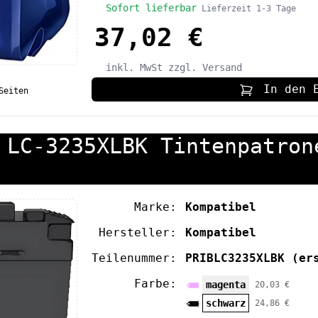
Sofort lieferbar
Lieferzeit 1-3 Tage
37,02 €
inkl. MwSt
zzgl. Versand
In den 
Seiten
 LC-3235XLBK Tintenpatron
Marke:
Kompatibel
Hersteller:
Kompatibel
Teilenummer:
PRIBLC3235XLBK
(er
Farbe:
magenta
20,03 €
schwarz
24,86 €