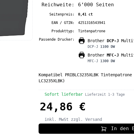
Reichweite:
6’000 Seiten
Seitenpreis:
0,41 ct
EAN / GTIN:
4251316543941
Produkttyp:
Tintenpatrone
Passende Drucker:
Brother
DCP-J
Multif
DCP-J
1100 DW
Brother
MFC-J
Multif
MFC-J
1300 DW
Kompatibel PRIBLC3235XLBK Tintenpatrone
LC3235XLBK)
Sofort lieferbar
Lieferzeit 1-3 Tage
24,86 €
inkl. MwSt
zzgl. Versand
In den 