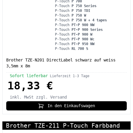
P-Touch
P 700
P-Touch
P 750 Series
P-Touch
P 750 TDI
P-Touch
P 750 W
P-Touch
P 750 W + 4 tapes
P-Touch
PT-P 900 NW
P-Touch
PT-P 900 Series
P-Touch
PT-P 900 W
P-Touch
PT-P 900 Wc
P-Touch
PT-P 950 NW
P-Touch
RL 700 S
Brother TZE-N201 DirectLabel schwarz auf weiss
3,5mm x 8m
Sofort lieferbar
Lieferzeit 1-3 Tage
18,33 €
inkl. MwSt
zzgl. Versand
In den Einkaufswagen
Brother TZE-211 P-Touch Farbband