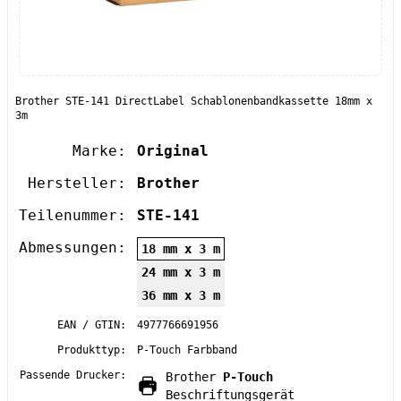
Brother STE-141 DirectLabel Schablonenbandkassette 18mm x
3m
Marke:
Original
Hersteller:
Brother
Teilenummer:
STE-141
Abmessungen:
18 mm x 3 m
24 mm x 3 m
36 mm x 3 m
EAN / GTIN:
4977766691956
Produkttyp:
P-Touch Farbband
Passende Drucker:
Brother
P-Touch
Beschriftungsgerät