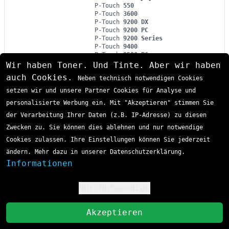
P-Touch
550
P-Touch
3600
P-Touch
9200 DX
P-Touch
9200 PC
P-Touch
9200 Series
P-Touch
9400
P-Touch
9500 PC
P-Touch
9600
Wir haben Toner. Und Tinte. Aber wir haben
auch Cookies.
Neben technisch notwendigen Cookies
Das Brother STE-141 P-Touch Farbband ist eine
setzen wir und unsere Partner Cookies für Analyse und
spezialisierte Schablonenbandkassette mit den
Abmessungen 18mm x 3m, die für präzise
personalisierte Werbung ein. Mit "Akzeptieren" stimmen Sie
Beschriftungsarbeiten in verschiedenen
der Verarbeitung Ihrer Daten (z.B. IP-Adresse) zu diesen
Anwendungsbereichen entwickelt wurde. Als
Zwecken zu. Sie können dies ablehnen und nur notwendige
DirectLabel-Kassette ermöglicht sie die Erstellung
Cookies zulassen. Ihre Einstellungen können Sie jederzeit
von Schablonen für professionelle Markierungen und
ändern. Mehr dazu in unserer Datenschutzerklärung.
eignet sich ideal für industrielle, handwerkliche
Informationen
Sofort lieferbar
Lieferzeit 1-3 Tage
und organisatorische Beschriftungsaufgaben.
23,15 €
Nur Notwendige
!
inkl. MwSt
zzgl. Versand
St
Akzeptieren
In den Einkaufswagen