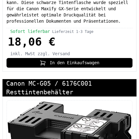
kann. Diese schwarze Tintenflasche wurde speziell
für die Canon Maxify GX-Serie entwickelt und
gewährleistet optimale Druckqualität bei
professionellen Dokumenten und Präsentationen.
Sofort lieferbar
Lieferzeit 1-3 Tage
18,06 €
inkl. MwSt
zzgl. Versand
In den Einkaufswagen
Canon MC-G05 / 6176C001
Resttintenbehälter