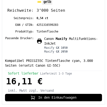
gelb
Reichweite:
3’000 Seiten
Seitenpreis:
0,54 ct
EAN / GTIN:
4251316599283
Produkttyp:
Tintenflasche
Passende Drucker:
Canon
Maxify
Multifunktions-
InkJet
Maxify
GX 1050
Maxify
GX 2050
Kompatibel PRICGI55C Tintenflasche cyan, 3.000
Seiten (ersetzt Canon GI-55C)
Sofort lieferbar
Lieferzeit 1-3 Tage
16,11 €
inkl. MwSt
zzgl. Versand
In den Einkaufswagen