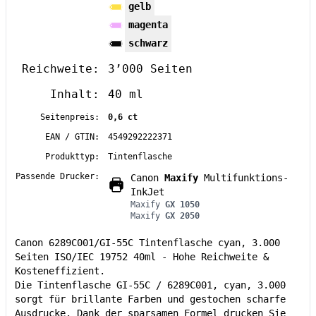
gelb
magenta
schwarz
Reichweite:
3’000 Seiten
Inhalt:
40 ml
Seitenpreis:
0,6 ct
EAN / GTIN:
4549292222371
Produkttyp:
Tintenflasche
Passende Drucker:
Canon
Maxify
Multifunktions-
InkJet
Maxify
GX 1050
Maxify
GX 2050
Canon 6289C001/GI-55C Tintenflasche cyan, 3.000
Seiten ISO/IEC 19752 40ml - Hohe Reichweite &
Kosteneffizient.
Die Tintenflasche GI-55C / 6289C001, cyan, 3.000
sorgt für brillante Farben und gestochen scharfe
Ausdrucke. Dank der sparsamen Formel drucken Sie