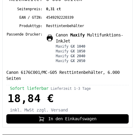
Seitenpreis:
0,31 ct
EAN / GTIN:
4549292220339
Produkttyp:
Resttintenbehälter
Passende Drucker:
Canon
Maxify
Multifunktions-
InkJet
Maxify
GX 1040
Maxify
GX 1050
Maxify
GX 2040
Maxify
GX 2050
Canon 6176C001/MC-G05 Resttintenbehälter, 6.000
Seiten
Sofort lieferbar
Lieferzeit 1-3 Tage
18,84 €
inkl. MwSt
zzgl. Versand
In den Einkaufswagen