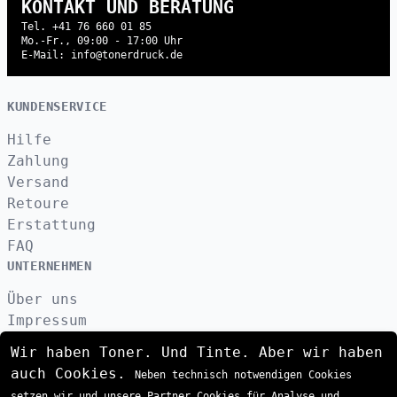
KONTAKT UND BERATUNG
Tel. +41 76 660 01 85
Mo.-Fr., 09:00 - 17:00 Uhr
E-Mail: info@tonerdruck.de
KUNDENSERVICE
Hilfe
Zahlung
Versand
Retoure
Erstattung
FAQ
UNTERNEHMEN
Über uns
Impressum
Datenschutzerklärung
Wir haben Toner. Und Tinte. Aber wir haben
Kontakt
auch Cookies.
Neben technisch notwendigen Cookies
AGB
setzen wir und unsere Partner Cookies für Analyse und