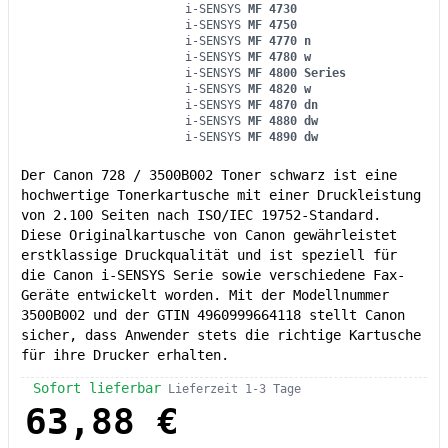
i-SENSYS
MF 4730
i-SENSYS
MF 4750
i-SENSYS
MF 4770 n
i-SENSYS
MF 4780 w
i-SENSYS
MF 4800 Series
i-SENSYS
MF 4820 w
i-SENSYS
MF 4870 dn
i-SENSYS
MF 4880 dw
i-SENSYS
MF 4890 dw
Der Canon 728 / 3500B002 Toner schwarz ist eine
hochwertige Tonerkartusche mit einer Druckleistung
von 2.100 Seiten nach ISO/IEC 19752-Standard.
Diese Originalkartusche von Canon gewährleistet
erstklassige Druckqualität und ist speziell für
die Canon i-SENSYS Serie sowie verschiedene Fax-
Geräte entwickelt worden. Mit der Modellnummer
3500B002 und der GTIN 4960999664118 stellt Canon
sicher, dass Anwender stets die richtige Kartusche
für ihre Drucker erhalten.
Sofort lieferbar
Lieferzeit 1-3 Tage
63,88 €