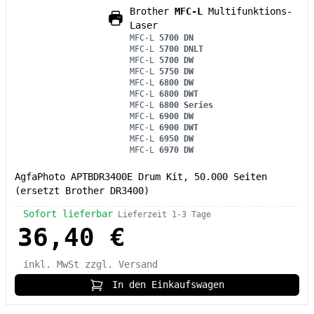
Brother
MFC-L
Multifunktions-
Laser
MFC-L
5700 DN
MFC-L
5700 DNLT
MFC-L
5700 DW
MFC-L
5750 DW
MFC-L
6800 DW
MFC-L
6800 DWT
MFC-L
6800 Series
MFC-L
6900 DW
MFC-L
6900 DWT
MFC-L
6950 DW
MFC-L
6970 DW
AgfaPhoto APTBDR3400E Drum Kit, 50.000 Seiten
(ersetzt Brother DR3400)
Sofort lieferbar
Lieferzeit 1-3 Tage
36,40 €
inkl. MwSt
zzgl. Versand
In den Einkaufswagen