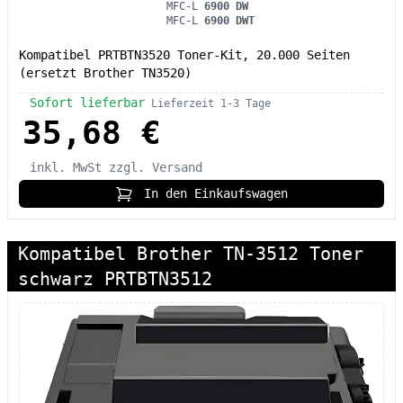
MFC-L
6900 DW
MFC-L
6900 DWT
Kompatibel PRTBTN3520 Toner-Kit, 20.000 Seiten
(ersetzt Brother TN3520)
Sofort lieferbar
Lieferzeit 1-3 Tage
35,68 €
inkl. MwSt
zzgl. Versand
In den Einkaufswagen
Kompatibel Brother TN-3512 Toner
schwarz PRTBTN3512