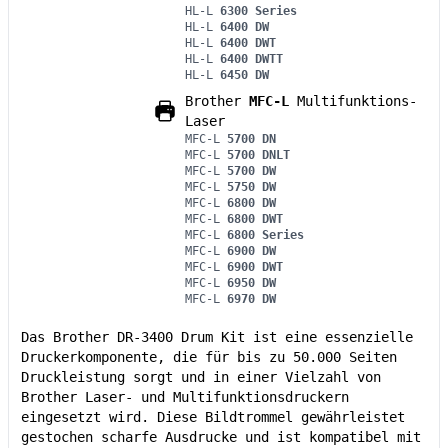
HL-L
6300 Series
HL-L
6400 DW
HL-L
6400 DWT
HL-L
6400 DWTT
HL-L
6450 DW
Brother
MFC-L
Multifunktions-
Laser
MFC-L
5700 DN
MFC-L
5700 DNLT
MFC-L
5700 DW
MFC-L
5750 DW
MFC-L
6800 DW
MFC-L
6800 DWT
MFC-L
6800 Series
MFC-L
6900 DW
MFC-L
6900 DWT
MFC-L
6950 DW
MFC-L
6970 DW
Das Brother DR-3400 Drum Kit ist eine essenzielle
Druckerkomponente, die für bis zu 50.000 Seiten
Druckleistung sorgt und in einer Vielzahl von
Brother Laser- und Multifunktionsdruckern
eingesetzt wird. Diese Bildtrommel gewährleistet
gestochen scharfe Ausdrucke und ist kompatibel mit