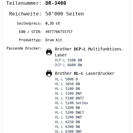
Teilenummer:
DR-3400
Reichweite:
50’000 Seiten
Seitenpreis:
0,35 ct
EAN / GTIN:
4977766755757
Produkttyp:
Drum Kit
Passende Drucker:
Brother
DCP-L
Multifunktions-
Laser
DCP-L
5500 DN
DCP-L
6600 DW
Brother
HL-L
Laserdrucker
HL-L
5000 D
HL-L
5050 DN
HL-L
5100 DN
HL-L
5100 DNT
HL-L
5100 DNTT
HL-L
5100 Series
HL-L
5200 DW
HL-L
5200 DWLT
HL-L
5200 DWT
HL-L
6250 DN
HL-L
6300 DW
HL-L
6300 DWT