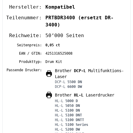
Hersteller:
Kompatibel
Teilenummer:
PRTBDR3400
(ersetzt DR-
3400)
Reichweite:
50’000 Seiten
Seitenpreis:
0,05 ct
EAN / GTIN:
4251316525008
Produkttyp:
Drum Kit
Passende Drucker:
Brother
DCP-L
Multifunktions-
Laser
DCP-L
5500 DN
DCP-L
6600 DW
Brother
HL-L
Laserdrucker
HL-L
5000 D
HL-L
5050 DN
HL-L
5100 DN
HL-L
5100 DNT
HL-L
5100 DNTT
HL-L
5100 Series
HL-L
5200 DW