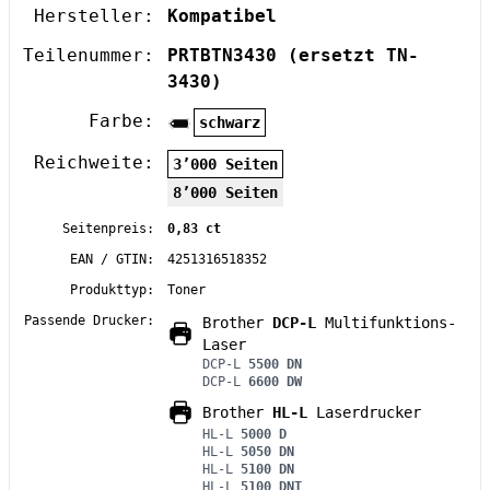
Hersteller:
Kompatibel
Teilenummer:
PRTBTN3430
(ersetzt TN-
3430)
Farbe:
schwarz
Reichweite:
3’000 Seiten
8’000 Seiten
Seitenpreis:
0,83 ct
EAN / GTIN:
4251316518352
Produkttyp:
Toner
Passende Drucker:
Brother
DCP-L
Multifunktions-
Laser
DCP-L
5500 DN
DCP-L
6600 DW
Brother
HL-L
Laserdrucker
HL-L
5000 D
HL-L
5050 DN
HL-L
5100 DN
HL-L
5100 DNT