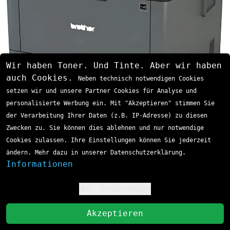
Wir haben Toner. Und Tinte. Aber wir haben
auch Cookies.
Neben technisch notwendigen Cookies
setzen wir und unsere Partner Cookies für Analyse und
personalisierte Werbung ein. Mit "Akzeptieren" stimmen Sie
der Verarbeitung Ihrer Daten (z.B. IP-Adresse) zu diesen
Brother MFC-L Multifunktions-Laser Serie
Zwecken zu. Sie können dies ablehnen und nur notwendige
Die MFC-L Modelle bieten neben dem Drucken
Cookies zulassen. Ihre Einstellungen können Sie jederzeit
auch Scan-, Kopier- und Faxfunktionen:
ändern. Mehr dazu in unserer Datenschutzerklärung.
Brother MFC-L 5700 DN, DW, DNLT
Informationen
Brother MFC-L 5750 DW
Brother MFC-L 6800 DW, DWT
Nur Notwendige
!
Brother MFC-L 6900 DW, DWT
St
Brother MFC-L 6950 DW
Akzeptieren
Brother MFC-L 6970 DW