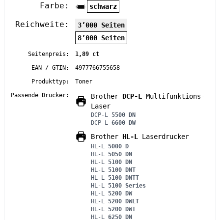
Farbe:
schwarz
Reichweite:
3’000 Seiten
8’000 Seiten
Seitenpreis:
1,89 ct
EAN / GTIN:
4977766755658
Produkttyp:
Toner
Passende Drucker:
Brother
DCP-L
Multifunktions-
Laser
DCP-L
5500 DN
DCP-L
6600 DW
Brother
HL-L
Laserdrucker
HL-L
5000 D
HL-L
5050 DN
HL-L
5100 DN
HL-L
5100 DNT
HL-L
5100 DNTT
HL-L
5100 Series
HL-L
5200 DW
HL-L
5200 DWLT
HL-L
5200 DWT
HL-L
6250 DN