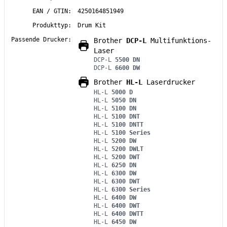
EAN / GTIN:
4250164851949
Produkttyp:
Drum Kit
Passende Drucker:
Brother
DCP-L
Multifunktions-
Laser
DCP-L
5500 DN
DCP-L
6600 DW
Brother
HL-L
Laserdrucker
HL-L
5000 D
HL-L
5050 DN
HL-L
5100 DN
HL-L
5100 DNT
HL-L
5100 DNTT
HL-L
5100 Series
HL-L
5200 DW
HL-L
5200 DWLT
HL-L
5200 DWT
HL-L
6250 DN
HL-L
6300 DW
HL-L
6300 DWT
HL-L
6300 Series
HL-L
6400 DW
HL-L
6400 DWT
HL-L
6400 DWTT
HL-L
6450 DW