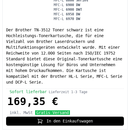
MFC-L
6800 Series
MFC-L
6900 DW
MFC-L
6900 DWT
MFC-L
6950 DW
MFC-L
6970 DW
Der Brother TN-3512 Toner schwarz ist eine
Hochleistungs-Tonerkartusche, die für eine
Vielzahl von Brother Laserdruckern und
Multifunktionsgeräten entwickelt wurde. Mit einer
Reichweite von 12.000 Seiten nach ISO/IEC 19752
Standard bietet diese Original-Tonerkartusche eine
kostengünstige Lösung für Büros und Unternehmen
mit hohem Druckaufkommen. Die Kartusche ist
kompatibel mit der Brother HL-L Serie, MFC-L Serie
und DCP-L Serie.
Sofort lieferbar
Lieferzeit 1-3 Tage
169,35 €
inkl. MwSt
Gratis Versand
In den Einkaufswagen