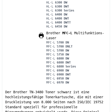
HL-L
6300 DW
HL-L
6300 DWT
HL-L
6300 Series
HL-L
6400 DW
HL-L
6400 DWT
HL-L
6400 DWTT
HL-L
6450 DW
Brother
MFC-L
Multifunktions-
Laser
MFC-L
5700 DN
MFC-L
5700 DNLT
MFC-L
5700 DW
MFC-L
5750 DW
MFC-L
6800 DW
MFC-L
6800 DWT
MFC-L
6800 Series
MFC-L
6900 DW
MFC-L
6900 DWT
MFC-L
6950 DW
MFC-L
6970 DW
Der Brother TN-3480 Toner schwarz ist eine
hochleistungsfähige Tonerkartusche, die mit einer
Druckleistung von 8.000 Seiten nach ISO/IEC 19752
Standard speziell für professionelle
Büroumgebungen entwickelt wurde. Diese Original-