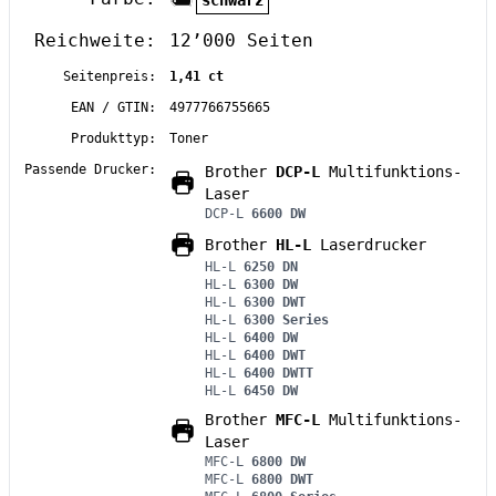
schwarz
Reichweite:
12’000 Seiten
Seitenpreis:
1,41 ct
EAN / GTIN:
4977766755665
Produkttyp:
Toner
Passende Drucker:
Brother
DCP-L
Multifunktions-
Laser
DCP-L
6600 DW
Brother
HL-L
Laserdrucker
HL-L
6250 DN
HL-L
6300 DW
HL-L
6300 DWT
HL-L
6300 Series
HL-L
6400 DW
HL-L
6400 DWT
HL-L
6400 DWTT
HL-L
6450 DW
Brother
MFC-L
Multifunktions-
Laser
MFC-L
6800 DW
MFC-L
6800 DWT