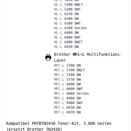
HL-L
5200 DW
HL-L
5200 DWLT
HL-L
5200 DWT
HL-L
6250 DN
HL-L
6300 DW
HL-L
6300 DWT
HL-L
6300 Series
HL-L
6400 DW
HL-L
6400 DWT
HL-L
6400 DWTT
HL-L
6450 DW
Brother
MFC-L
Multifunktions-
Laser
MFC-L
5700 DN
MFC-L
5700 DNLT
MFC-L
5700 DW
MFC-L
5750 DW
MFC-L
6800 DW
MFC-L
6800 DWT
MFC-L
6800 Series
MFC-L
6900 DW
MFC-L
6900 DWT
MFC-L
6950 DW
MFC-L
6970 DW
Kompatibel PRTBTN3430 Toner-Kit, 3.000 Seiten
(ersetzt Brother TN3430)