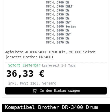
MFC-L
5700 DN
MFC-L
5700 DNLT
MFC-L
5700 DW
MFC-L
5750 DW
MFC-L
6800 DW
MFC-L
6800 DWT
MFC-L
6800 Series
MFC-L
6900 DW
MFC-L
6900 DWT
MFC-L
6950 DW
MFC-L
6970 DW
AgfaPhoto APTBDR3400E Drum Kit, 50.000 Seiten
(ersetzt Brother DR3400)
Sofort lieferbar
Lieferzeit 1-3 Tage
36,33 €
inkl. MwSt
zzgl. Versand
In den Einkaufswagen
Kompatibel Brother DR-3400 Drum