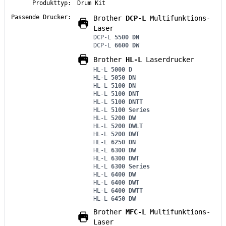
Produkttyp:
Drum Kit
Passende Drucker:
Brother
DCP-L
Multifunktions-
Laser
DCP-L
5500 DN
DCP-L
6600 DW
Brother
HL-L
Laserdrucker
HL-L
5000 D
HL-L
5050 DN
HL-L
5100 DN
HL-L
5100 DNT
HL-L
5100 DNTT
HL-L
5100 Series
HL-L
5200 DW
HL-L
5200 DWLT
HL-L
5200 DWT
HL-L
6250 DN
HL-L
6300 DW
HL-L
6300 DWT
HL-L
6300 Series
HL-L
6400 DW
HL-L
6400 DWT
HL-L
6400 DWTT
HL-L
6450 DW
Brother
MFC-L
Multifunktions-
Laser