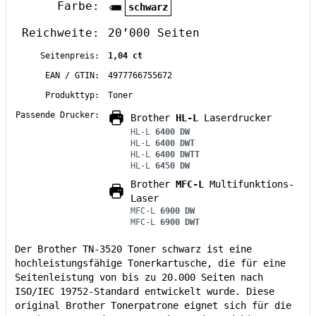
Farbe:
schwarz
Reichweite:
20’000 Seiten
Seitenpreis:
1,04 ct
EAN / GTIN:
4977766755672
Produkttyp:
Toner
Passende Drucker:
Brother
HL-L
Laserdrucker
HL-L
6400 DW
HL-L
6400 DWT
HL-L
6400 DWTT
HL-L
6450 DW
Brother
MFC-L
Multifunktions-
Laser
MFC-L
6900 DW
MFC-L
6900 DWT
Der Brother TN-3520 Toner schwarz ist eine
hochleistungsfähige Tonerkartusche, die für eine
Seitenleistung von bis zu 20.000 Seiten nach
ISO/IEC 19752-Standard entwickelt wurde. Diese
original Brother Tonerpatrone eignet sich für die