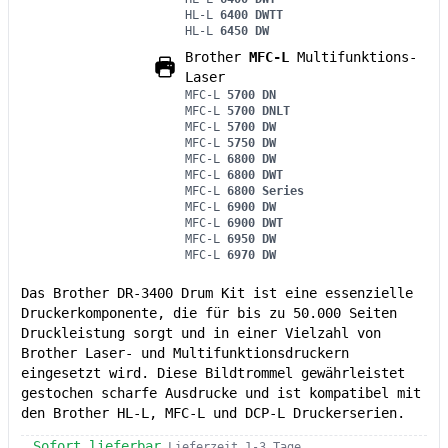
HL-L
6400 DWTT
HL-L
6450 DW
Brother
MFC-L
Multifunktions-
Laser
MFC-L
5700 DN
MFC-L
5700 DNLT
MFC-L
5700 DW
MFC-L
5750 DW
MFC-L
6800 DW
MFC-L
6800 DWT
MFC-L
6800 Series
MFC-L
6900 DW
MFC-L
6900 DWT
MFC-L
6950 DW
MFC-L
6970 DW
Das Brother DR-3400 Drum Kit ist eine essenzielle
Druckerkomponente, die für bis zu 50.000 Seiten
Druckleistung sorgt und in einer Vielzahl von
Brother Laser- und Multifunktionsdruckern
eingesetzt wird. Diese Bildtrommel gewährleistet
gestochen scharfe Ausdrucke und ist kompatibel mit
den Brother HL-L, MFC-L und DCP-L Druckerserien.
Sofort lieferbar
Lieferzeit 1-3 Tage