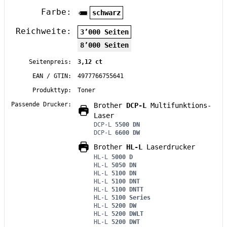
Farbe:
schwarz
Reichweite:
3’000 Seiten
8’000 Seiten
Seitenpreis:
3,12 ct
EAN / GTIN:
4977766755641
Produkttyp:
Toner
Passende Drucker:
Brother
DCP-L
Multifunktions-
Laser
DCP-L
5500 DN
DCP-L
6600 DW
Brother
HL-L
Laserdrucker
HL-L
5000 D
HL-L
5050 DN
HL-L
5100 DN
HL-L
5100 DNT
HL-L
5100 DNTT
HL-L
5100 Series
HL-L
5200 DW
HL-L
5200 DWLT
HL-L
5200 DWT