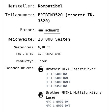
Hersteller:
Kompatibel
Teilenummer:
PRTBTN3520
(ersetzt TN-
3520)
Farbe:
schwarz
Reichweite:
20’000 Seiten
Seitenpreis:
0,18 ct
EAN / GTIN:
4251316515634
Produkttyp:
Toner
Passende Drucker:
Brother
HL-L
Laserdrucker
HL-L
6400 DW
HL-L
6400 DWT
HL-L
6400 DWTT
HL-L
6450 DW
Brother
MFC-L
Multifunktions-
Laser
MFC-L
6900 DW
MFC-L
6900 DWT