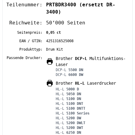
Teilenummer:
PRTBDR3400
(ersetzt DR-
3400)
Reichweite:
50’000 Seiten
Seitenpreis:
0,05 ct
EAN / GTIN:
4251316525008
Produkttyp:
Drum Kit
Passende Drucker:
Brother
DCP-L
Multifunktions-
Laser
DCP-L
5500 DN
DCP-L
6600 DW
Brother
HL-L
Laserdrucker
HL-L
5000 D
HL-L
5050 DN
HL-L
5100 DN
HL-L
5100 DNT
HL-L
5100 DNTT
HL-L
5100 Series
HL-L
5200 DW
HL-L
5200 DWLT
HL-L
5200 DWT
HL-L
6250 DN