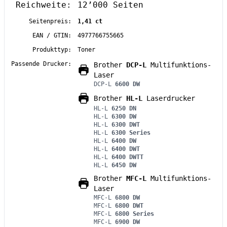
Reichweite:
12’000 Seiten
Seitenpreis:
1,41 ct
EAN / GTIN:
4977766755665
Produkttyp:
Toner
Passende Drucker:
Brother
DCP-L
Multifunktions-
Laser
DCP-L
6600 DW
Brother
HL-L
Laserdrucker
HL-L
6250 DN
HL-L
6300 DW
HL-L
6300 DWT
HL-L
6300 Series
HL-L
6400 DW
HL-L
6400 DWT
HL-L
6400 DWTT
HL-L
6450 DW
Brother
MFC-L
Multifunktions-
Laser
MFC-L
6800 DW
MFC-L
6800 DWT
MFC-L
6800 Series
MFC-L
6900 DW