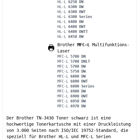
HL-L
6250 DN
HL-L
6300 DW
HL-L
6300 DWT
HL-L
6300 Series
HL-L
6400 DW
HL-L
6400 DWT
HL-L
6400 DWTT
HL-L
6450 DW
Brother
MFC-L
Multifunktions-
Laser
MFC-L
5700 DN
MFC-L
5700 DNLT
MFC-L
5700 DW
MFC-L
5750 DW
MFC-L
6800 DW
MFC-L
6800 DWT
MFC-L
6800 Series
MFC-L
6900 DW
MFC-L
6900 DWT
MFC-L
6950 DW
MFC-L
6970 DW
Der Brother TN-3430 Toner schwarz ist eine
hochwertige Tonerkartusche mit einer Druckleistung
von 3.000 Seiten nach ISO/IEC 19752-Standard, die
speziell für Brother HL-L und MFC-L Serien