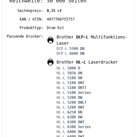
Reichweite:
50’000 Seiten
Seitenpreis:
0,35 ct
EAN / GTIN:
4977766755757
Produkttyp:
Drum Kit
Passende Drucker:
Brother
DCP-L
Multifunktions-
Laser
DCP-L
5500 DN
DCP-L
6600 DW
Brother
HL-L
Laserdrucker
HL-L
5000 D
HL-L
5050 DN
HL-L
5100 DN
HL-L
5100 DNT
HL-L
5100 DNTT
HL-L
5100 Series
HL-L
5200 DW
HL-L
5200 DWLT
HL-L
5200 DWT
HL-L
6250 DN
HL-L
6300 DW
HL-L
6300 DWT
HL-L
6300 Series
HL-L
6400 DW
HL-L
6400 DWT