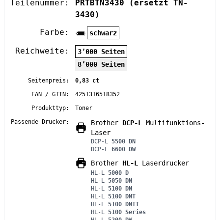
Teilenummer:
PRTBTN3430
(ersetzt TN-
3430)
Farbe:
schwarz
Reichweite:
3’000 Seiten
8’000 Seiten
Seitenpreis:
0,83 ct
EAN / GTIN:
4251316518352
Produkttyp:
Toner
Passende Drucker:
Brother
DCP-L
Multifunktions-
Laser
DCP-L
5500 DN
DCP-L
6600 DW
Brother
HL-L
Laserdrucker
HL-L
5000 D
HL-L
5050 DN
HL-L
5100 DN
HL-L
5100 DNT
HL-L
5100 DNTT
HL-L
5100 Series