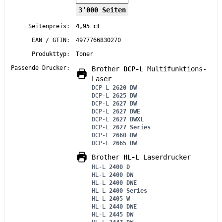
3’000 Seiten
Seitenpreis:
4,95 ct
EAN / GTIN:
4977766830270
Produkttyp:
Toner
Passende Drucker:
Brother
DCP-L
Multifunktions-
Laser
DCP-L
2620 DW
DCP-L
2625 DW
DCP-L
2627 DW
DCP-L
2627 DWE
DCP-L
2627 DWXL
DCP-L
2627 Series
DCP-L
2660 DW
DCP-L
2665 DW
Brother
HL-L
Laserdrucker
HL-L
2400 D
HL-L
2400 DW
HL-L
2400 DWE
HL-L
2400 Series
HL-L
2405 W
HL-L
2440 DWE
HL-L
2445 DW