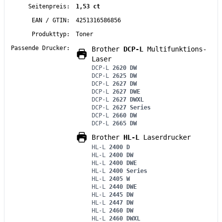
Seitenpreis:
1,53 ct
EAN / GTIN:
4251316586856
Produkttyp:
Toner
Passende Drucker:
Brother
DCP-L
Multifunktions-
Laser
DCP-L
2620 DW
DCP-L
2625 DW
DCP-L
2627 DW
DCP-L
2627 DWE
DCP-L
2627 DWXL
DCP-L
2627 Series
DCP-L
2660 DW
DCP-L
2665 DW
Brother
HL-L
Laserdrucker
HL-L
2400 D
HL-L
2400 DW
HL-L
2400 DWE
HL-L
2400 Series
HL-L
2405 W
HL-L
2440 DWE
HL-L
2445 DW
HL-L
2447 DW
HL-L
2460 DW
HL-L
2460 DWXL