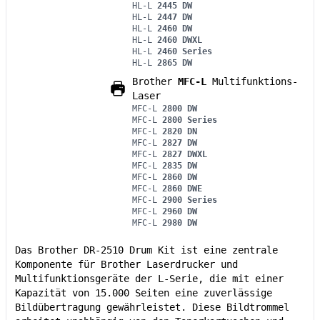
HL-L
2445 DW
HL-L
2447 DW
HL-L
2460 DW
HL-L
2460 DWXL
HL-L
2460 Series
HL-L
2865 DW
Brother
MFC-L
Multifunktions-
Laser
MFC-L
2800 DW
MFC-L
2800 Series
MFC-L
2820 DN
MFC-L
2827 DW
MFC-L
2827 DWXL
MFC-L
2835 DW
MFC-L
2860 DW
MFC-L
2860 DWE
MFC-L
2900 Series
MFC-L
2960 DW
MFC-L
2980 DW
Das Brother DR-2510 Drum Kit ist eine zentrale
Komponente für Brother Laserdrucker und
Multifunktionsgeräte der L-Serie, die mit einer
Kapazität von 15.000 Seiten eine zuverlässige
Bildübertragung gewährleistet. Diese Bildtrommel