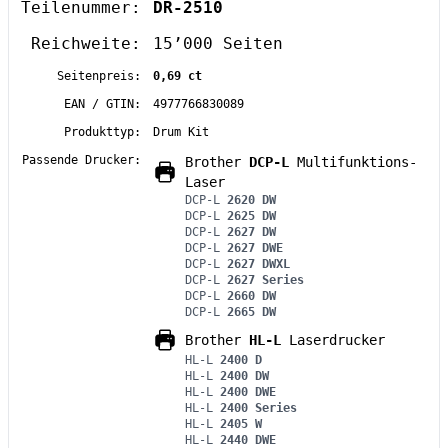
Teilenummer:
DR-2510
Reichweite:
15’000 Seiten
Seitenpreis:
0,69 ct
EAN / GTIN:
4977766830089
Produkttyp:
Drum Kit
Passende Drucker:
Brother
DCP-L
Multifunktions-
Laser
DCP-L
2620 DW
DCP-L
2625 DW
DCP-L
2627 DW
DCP-L
2627 DWE
DCP-L
2627 DWXL
DCP-L
2627 Series
DCP-L
2660 DW
DCP-L
2665 DW
Brother
HL-L
Laserdrucker
HL-L
2400 D
HL-L
2400 DW
HL-L
2400 DWE
HL-L
2400 Series
HL-L
2405 W
HL-L
2440 DWE