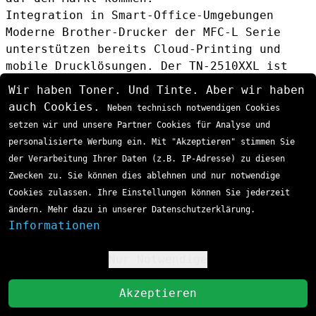
Integration in Smart-Office-Umgebungen
Moderne Brother-Drucker der MFC-L Serie
unterstützen bereits Cloud-Printing und
mobile Drucklösungen. Der TN-2510XXL ist
optimal für diese digitalen
Wir haben Toner. Und Tinte. Aber wir haben
Arbeitsumgebungen ausgelegt, da er auch bei
auch Cookies.
Neben technisch notwendigen Cookies
häufigen Ein- und Ausschaltvorgängen
setzen wir und unsere Partner Cookies für Analyse und
konsistente Qualität liefert.
personalisierte Werbung ein. Mit "Akzeptieren" stimmen Sie
der Verarbeitung Ihrer Daten (z.B. IP-Adresse) zu diesen
Zwecken zu. Sie können dies ablehnen und nur notwendige
Cookies zulassen. Ihre Einstellungen können Sie jederzeit
ändern. Mehr dazu in unserer Datenschutzerklärung.
Informationen
Nur Notwendige
!
St
Akzeptieren