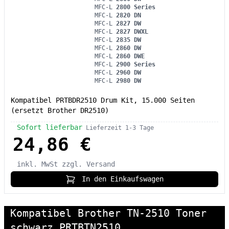
MFC-L
2800 Series
MFC-L
2820 DN
MFC-L
2827 DW
MFC-L
2827 DWXL
MFC-L
2835 DW
MFC-L
2860 DW
MFC-L
2860 DWE
MFC-L
2900 Series
MFC-L
2960 DW
MFC-L
2980 DW
Kompatibel PRTBDR2510 Drum Kit, 15.000 Seiten
(ersetzt Brother DR2510)
Sofort lieferbar
Lieferzeit 1-3 Tage
24,86 €
inkl. MwSt
zzgl. Versand
In den Einkaufswagen
Kompatibel Brother TN-2510 Toner
schwarz PRTBTN2510