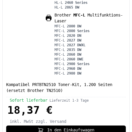
HL-L
2460 Series
HL-L
2865 DW
Brother
MFC-L
Multifunktions-
Laser
MFC-L
2800 DW
MFC-L
2800 Series
MFC-L
2820 DN
MFC-L
2827 DW
MFC-L
2827 DWXL
MFC-L
2835 DW
MFC-L
2860 DW
MFC-L
2860 DWE
MFC-L
2900 Series
MFC-L
2960 DW
MFC-L
2980 DW
Kompatibel PRTBTN2510 Toner-Kit, 1.200 Seiten
(ersetzt Brother TN2510)
Sofort lieferbar
Lieferzeit 1-3 Tage
18,37 €
inkl. MwSt
zzgl. Versand
In den Einkaufswagen