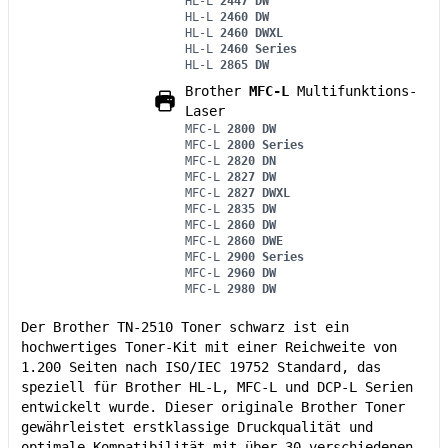
HL-L
2447 DW
HL-L
2460 DW
HL-L
2460 DWXL
HL-L
2460 Series
HL-L
2865 DW
Brother
MFC-L
Multifunktions-
Laser
MFC-L
2800 DW
MFC-L
2800 Series
MFC-L
2820 DN
MFC-L
2827 DW
MFC-L
2827 DWXL
MFC-L
2835 DW
MFC-L
2860 DW
MFC-L
2860 DWE
MFC-L
2900 Series
MFC-L
2960 DW
MFC-L
2980 DW
Der Brother TN-2510 Toner schwarz ist ein
hochwertiges Toner-Kit mit einer Reichweite von
1.200 Seiten nach ISO/IEC 19752 Standard, das
speziell für Brother HL-L, MFC-L und DCP-L Serien
entwickelt wurde. Dieser originale Brother Toner
gewährleistet erstklassige Druckqualität und
optimale Kompatibilität mit über 30 verschiedenen