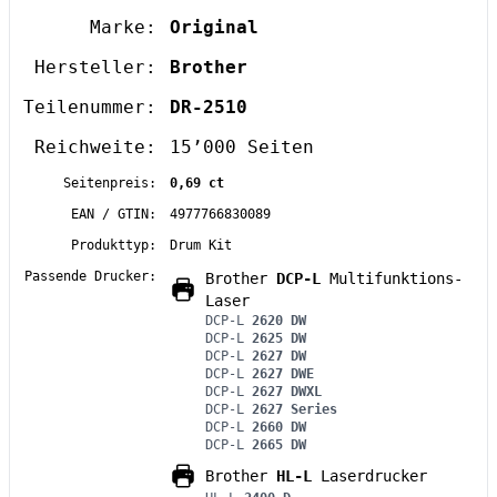
Marke:
Original
Hersteller:
Brother
Teilenummer:
DR-2510
Reichweite:
15’000 Seiten
Seitenpreis:
0,69 ct
EAN / GTIN:
4977766830089
Produkttyp:
Drum Kit
Passende Drucker:
Brother
DCP-L
Multifunktions-
Laser
DCP-L
2620 DW
DCP-L
2625 DW
DCP-L
2627 DW
DCP-L
2627 DWE
DCP-L
2627 DWXL
DCP-L
2627 Series
DCP-L
2660 DW
DCP-L
2665 DW
Brother
HL-L
Laserdrucker