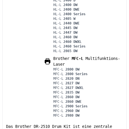
HL-L
2400 D
HL-L
2400 DW
HL-L
2400 DWE
HL-L
2400 Series
HL-L
2405 W
HL-L
2440 DWE
HL-L
2445 DW
HL-L
2447 DW
HL-L
2460 DW
HL-L
2460 DWXL
HL-L
2460 Series
HL-L
2865 DW
Brother
MFC-L
Multifunktions-
Laser
MFC-L
2800 DW
MFC-L
2800 Series
MFC-L
2820 DN
MFC-L
2827 DW
MFC-L
2827 DWXL
MFC-L
2835 DW
MFC-L
2860 DW
MFC-L
2860 DWE
MFC-L
2900 Series
MFC-L
2960 DW
MFC-L
2980 DW
Das Brother DR-2510 Drum Kit ist eine zentrale