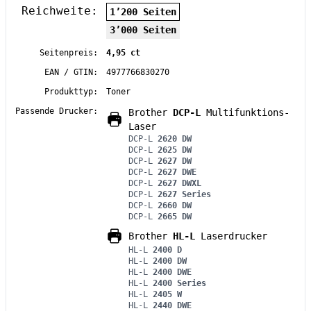
Reichweite:
1’200 Seiten
3’000 Seiten
Seitenpreis:
4,95 ct
EAN / GTIN:
4977766830270
Produkttyp:
Toner
Passende Drucker:
Brother
DCP-L
Multifunktions-
Laser
DCP-L
2620 DW
DCP-L
2625 DW
DCP-L
2627 DW
DCP-L
2627 DWE
DCP-L
2627 DWXL
DCP-L
2627 Series
DCP-L
2660 DW
DCP-L
2665 DW
Brother
HL-L
Laserdrucker
HL-L
2400 D
HL-L
2400 DW
HL-L
2400 DWE
HL-L
2400 Series
HL-L
2405 W
HL-L
2440 DWE