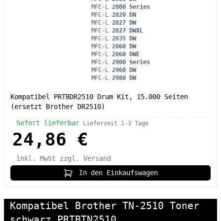
MFC-L
2800 Series
MFC-L
2820 DN
MFC-L
2827 DW
MFC-L
2827 DWXL
MFC-L
2835 DW
MFC-L
2860 DW
MFC-L
2860 DWE
MFC-L
2900 Series
MFC-L
2960 DW
MFC-L
2980 DW
Kompatibel PRTBDR2510 Drum Kit, 15.000 Seiten
(ersetzt Brother DR2510)
Sofort lieferbar
Lieferzeit 1-3 Tage
24,86 €
inkl. MwSt
zzgl. Versand
In den Einkaufswagen
Kompatibel Brother TN-2510 Toner
schwarz PRTBTN2510