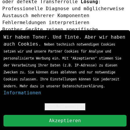
oder defekte Transferrolle
Lösung
:
Professionelle Diagnose und möglicherweise
Austausch mehrerer Komponenten
Fehlermeldungen interpretieren
Brother Geräte zeigen spezifische
Fehlercodes für Drum Kit Probleme:
Wir haben Toner. Und Tinte. Aber wir haben
"Trommel ersetzen"
: Sofortiger Austausch
auch Cookies.
Neben technisch notwendigen Cookies
erforderlich
setzen wir und unsere Partner Cookies für Analyse und
"Trommel bald ersetzen"
: Bereiten Sie einen
personalisierte Werbung ein. Mit "Akzeptieren" stimmen Sie
Austausch vor
der Verarbeitung Ihrer Daten (z.B. IP-Adresse) zu diesen
"Trommel fehlt"
: Überprüfen Sie die
Zwecken zu. Sie können dies ablehnen und nur notwendige
korrekte Installation
Cookies zulassen. Ihre Einstellungen können Sie jederzeit
Umweltaspekte und Nachhaltigkeit
ändern. Mehr dazu in unserer Datenschutzerklärung.
Recycling und Entsorgung
Informationen
Brother bietet ein kostenloses
Rücknahmeprogramm für verbrauchte Drum Kits
Nur Notwendige
!
an. Die zurückgesendeten Einheiten werden
St
professionell recycelt, wobei Metalle und
Akzeptieren
Kunststoffe wiederverwendet werden.