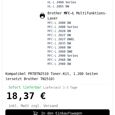
HL-L
2460 Series
HL-L
2865 DW
Brother
MFC-L
Multifunktions-
Laser
MFC-L
2800 DW
MFC-L
2800 Series
MFC-L
2820 DN
MFC-L
2827 DW
MFC-L
2827 DWXL
MFC-L
2835 DW
MFC-L
2860 DW
MFC-L
2860 DWE
MFC-L
2900 Series
MFC-L
2960 DW
MFC-L
2980 DW
Kompatibel PRTBTN2510 Toner-Kit, 1.200 Seiten
(ersetzt Brother TN2510)
Sofort lieferbar
Lieferzeit 1-3 Tage
18,37 €
inkl. MwSt
zzgl. Versand
In den Einkaufswagen