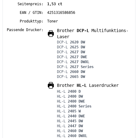
Seitenpreis:
1,53 ct
EAN / GTIN:
4251316586856
Produkttyp:
Toner
Passende Drucker:
Brother
DCP-L
Multifunktions-
Laser
DCP-L
2620 DW
DCP-L
2625 DW
DCP-L
2627 DW
DCP-L
2627 DWE
DCP-L
2627 DWXL
DCP-L
2627 Series
DCP-L
2660 DW
DCP-L
2665 DW
Brother
HL-L
Laserdrucker
HL-L
2400 D
HL-L
2400 DW
HL-L
2400 DWE
HL-L
2400 Series
HL-L
2405 W
HL-L
2440 DWE
HL-L
2445 DW
HL-L
2447 DW
HL-L
2460 DW
HL-L
2460 DWXL