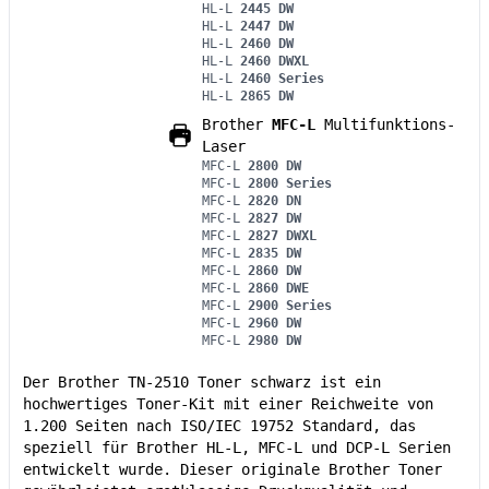
HL-L
2445 DW
HL-L
2447 DW
HL-L
2460 DW
HL-L
2460 DWXL
HL-L
2460 Series
HL-L
2865 DW
Brother
MFC-L
Multifunktions-
Laser
MFC-L
2800 DW
MFC-L
2800 Series
MFC-L
2820 DN
MFC-L
2827 DW
MFC-L
2827 DWXL
MFC-L
2835 DW
MFC-L
2860 DW
MFC-L
2860 DWE
MFC-L
2900 Series
MFC-L
2960 DW
MFC-L
2980 DW
Der Brother TN-2510 Toner schwarz ist ein
hochwertiges Toner-Kit mit einer Reichweite von
1.200 Seiten nach ISO/IEC 19752 Standard, das
speziell für Brother HL-L, MFC-L und DCP-L Serien
entwickelt wurde. Dieser originale Brother Toner