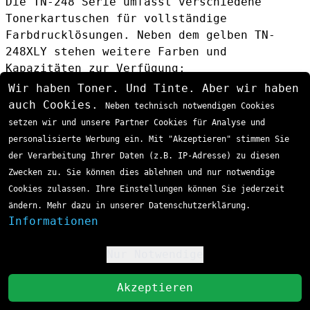
Die TN-248 Serie umfasst verschiedene
Tonerkartuschen für vollständige
Farbdrucklösungen. Neben dem gelben TN-
248XLY stehen weitere Farben und
Kapazitäten zur Verfügung:
Standard-Kapazität Toner
Wir haben Toner. Und Tinte. Aber wir haben
Brother TN-248BK Toner schwarz
(1.000
auch Cookies.
Neben technisch notwendigen Cookies
Seiten)
setzen wir und unsere Partner Cookies für Analyse und
Brother TN-248C Toner cyan
(1.000 Seiten)
personalisierte Werbung ein. Mit "Akzeptieren" stimmen Sie
Brother TN-248M Toner magenta
(1.000
der Verarbeitung Ihrer Daten (z.B. IP-Adresse) zu diesen
Seiten)
Zwecken zu. Sie können dies ablehnen und nur notwendige
Brother TN-248Y Toner gelb
(1.000 Seiten)
Cookies zulassen. Ihre Einstellungen können Sie jederzeit
High-Capacity XL Toner
ändern. Mehr dazu in unserer Datenschutzerklärung.
Brother TN-248XLBK Toner schwarz
(3.000
Informationen
Seiten)
Brother TN-248XLC Toner cyan
(2.300 Seiten)
Nur Notwendige
!
Brother TN-248XLM Toner magenta
(2.300
St
Seiten)
Akzeptieren
MultiPack Optionen