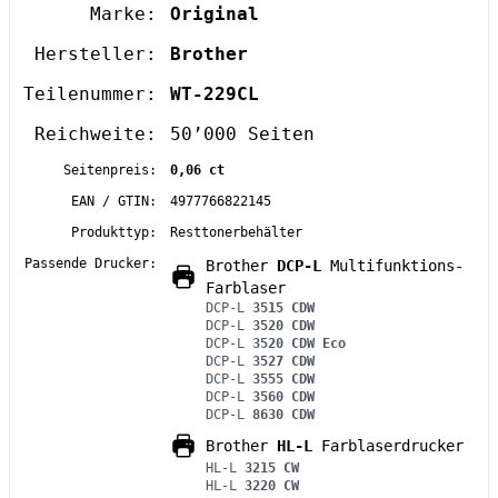
Marke:
Original
Hersteller:
Brother
Teilenummer:
WT-229CL
Reichweite:
50’000 Seiten
Seitenpreis:
0,06 ct
EAN / GTIN:
4977766822145
Produkttyp:
Resttonerbehälter
Passende Drucker:
Brother
DCP-L
Multifunktions-
Farblaser
DCP-L
3515 CDW
DCP-L
3520 CDW
DCP-L
3520 CDW Eco
DCP-L
3527 CDW
DCP-L
3555 CDW
DCP-L
3560 CDW
DCP-L
8630 CDW
Brother
HL-L
Farblaserdrucker
HL-L
3215 CW
HL-L
3220 CW