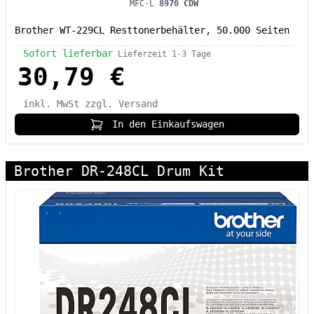
MFC-L
8970 CDW
Brother WT-229CL Resttonerbehälter, 50.000 Seiten
Sofort lieferbar
Lieferzeit 1-3 Tage
30,79 €
inkl. MwSt
zzgl. Versand
In den Einkaufswagen
Brother DR-248CL Drum Kit