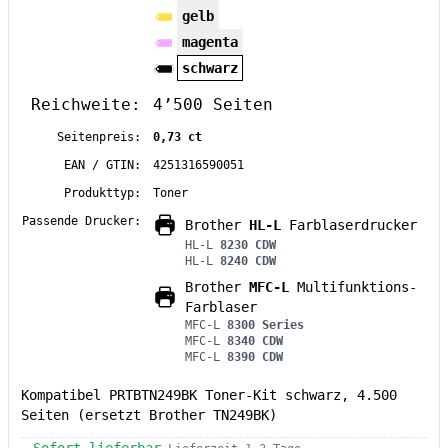
gelb
magenta
schwarz
Reichweite:
4’500 Seiten
Seitenpreis:
0,73 ct
EAN / GTIN:
4251316590051
Produkttyp:
Toner
Passende Drucker:
Brother
HL-L
Farblaserdrucker
HL-L
8230 CDW
HL-L
8240 CDW
Brother
MFC-L
Multifunktions-
Farblaser
MFC-L
8300 Series
MFC-L
8340 CDW
MFC-L
8390 CDW
Kompatibel PRTBTN249BK Toner-Kit schwarz, 4.500
Seiten (ersetzt Brother TN249BK)
Sofort lieferbar