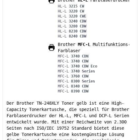
Brother
HL-L
Farblaserdrucker
HL-L
3215 CW
HL-L
3220 CW
HL-L
3220 CWE
HL-L
3240 CDW
HL-L
3280 CDW
HL-L
8230 CDW
HL-L
8240 CDW
Brother
MFC-L
Multifunktions-
Farblaser
MFC-L
3740 CDN
MFC-L
3740 CDW
MFC-L
3740 CDW Eco
MFC-L
3740 Series
MFC-L
3760 CDW
MFC-L
8300 Series
MFC-L
8340 CDW
MFC-L
8390 CDW
Der Brother TN-248XLY Toner gelb ist eine High-
Capacity Tonerkartusche, die speziell für Brother
Farblaserdrucker der HL-L, MFC-L und DCP-L Serien
entwickelt wurde. Mit einer Reichweite von 2.300
Seiten nach ISO/IEC 19752 Standard bietet diese
gelbe Tonerkartusche eine kostengünstige Lösung