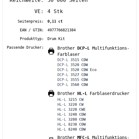
Reichweite:
30’000 Seiten
VE:
4 Stk
Seitenpreis:
0,11 ct
EAN / GTIN:
4977766821384
Produkttyp:
Drum Kit
Passende Drucker:
Brother
DCP-L
Multifunktions-
Farblaser
DCP-L
3515 CDW
DCP-L
3520 CDW
DCP-L
3520 CDW Eco
DCP-L
3527 CDW
DCP-L
3555 CDW
DCP-L
3560 CDW
Brother
HL-L
Farblaserdrucker
HL-L
3215 CW
HL-L
3220 CW
HL-L
3220 CWE
HL-L
3240 CDW
HL-L
3280 CDW
HL-L
8230 CDW
HL-L
8240 CDW
Brother
MFC-L
Multifunktions-