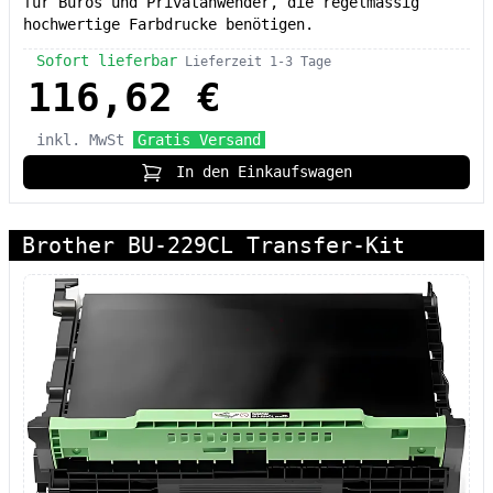
für Büros und Privatanwender, die regelmässig
hochwertige Farbdrucke benötigen.
Sofort lieferbar
Lieferzeit 1-3 Tage
116,62 €
inkl. MwSt
Gratis Versand
In den Einkaufswagen
Brother BU-229CL Transfer-Kit