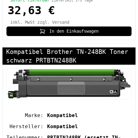
Lieferzeit 1-3 Tage
32,63 €
inkl. MwSt
zzgl. Versand
In den Einkaufswagen
Kompatibel Brother TN-248BK Toner
schwarz PRTBTN248BK
Marke:
Kompatibel
Hersteller:
Kompatibel
Teilenummer:
PRTBTN248BK
(ersetzt TN-