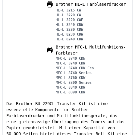
Brother
HL-L
Farblaserdrucker
HL-L
3215 CW
HL-L
3220 CW
HL-L
3220 CWE
HL-L
3240 CDW
HL-L
3280 CDW
HL-L
8230 CDW
HL-L
8240 CDW
Brother
MFC-L
Multifunktions-
Farblaser
MFC-L
3740 CDN
MFC-L
3740 CDW
MFC-L
3740 CDW Eco
MFC-L
3740 Series
MFC-L
3760 CDW
MFC-L
8300 Series
MFC-L
8340 CDW
MFC-L
8390 CDW
Das Brother BU-229CL Transfer-Kit ist eine
essenzielle Komponente für Brother
Farblaserdrucker und Multifunktionsgeräte, das
eine gleichmässige Übertragung des Toners auf das
Papier gewährleistet. Mit einer Kapazität von
50.000 Seiten bietet dieses Transfer Belt Kit eine