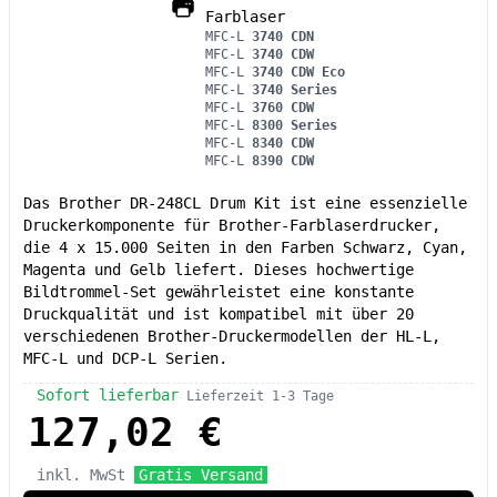
Farblaser
MFC-L
3740 CDN
MFC-L
3740 CDW
MFC-L
3740 CDW Eco
MFC-L
3740 Series
MFC-L
3760 CDW
MFC-L
8300 Series
MFC-L
8340 CDW
MFC-L
8390 CDW
Das Brother DR-248CL Drum Kit ist eine essenzielle
Druckerkomponente für Brother-Farblaserdrucker,
die 4 x 15.000 Seiten in den Farben Schwarz, Cyan,
Magenta und Gelb liefert. Dieses hochwertige
Bildtrommel-Set gewährleistet eine konstante
Druckqualität und ist kompatibel mit über 20
verschiedenen Brother-Druckermodellen der HL-L,
MFC-L und DCP-L Serien.
Sofort lieferbar
Lieferzeit 1-3 Tage
127,02 €
inkl. MwSt
Gratis Versand