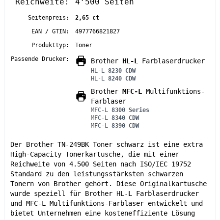
Reichweite:
4’500 Seiten
Seitenpreis:
2,65 ct
EAN / GTIN:
4977766821827
Produkttyp:
Toner
Passende Drucker:
Brother
HL-L
Farblaserdrucker
HL-L
8230 CDW
HL-L
8240 CDW
Brother
MFC-L
Multifunktions-
Farblaser
MFC-L
8300 Series
MFC-L
8340 CDW
MFC-L
8390 CDW
Der Brother TN-249BK Toner schwarz ist eine extra
High-Capacity Tonerkartusche, die mit einer
Reichweite von 4.500 Seiten nach ISO/IEC 19752
Standard zu den leistungsstärksten schwarzen
Tonern von Brother gehört. Diese Originalkartusche
wurde speziell für Brother HL-L Farblaserdrucker
und MFC-L Multifunktions-Farblaser entwickelt und
bietet Unternehmen eine kosteneffiziente Lösung