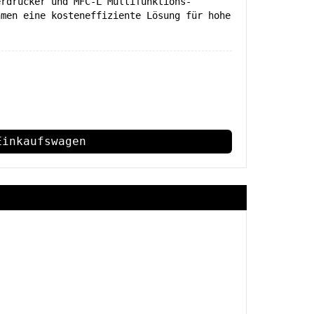
erdrucker und MFC-L Multifunktions-
hmen eine kosteneffiziente Lösung für hohe
Einkaufswagen