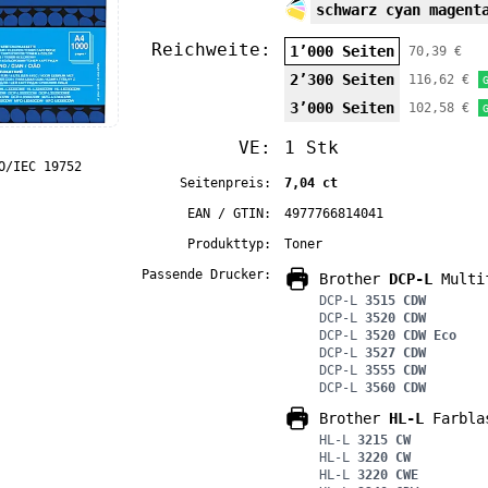
schwarz cyan magent
Reichweite:
1’000 Seiten
70,39 €
2’300 Seiten
116,62 €
3’000 Seiten
102,58 €
VE:
1 Stk
O/IEC 19752
Seitenpreis:
7,04 ct
EAN / GTIN:
4977766814041
Produkttyp:
Toner
Passende Drucker:
Brother
DCP-L
Multif
DCP-L
3515 CDW
DCP-L
3520 CDW
DCP-L
3520 CDW Eco
DCP-L
3527 CDW
DCP-L
3555 CDW
DCP-L
3560 CDW
Brother
HL-L
Farbla
HL-L
3215 CW
HL-L
3220 CW
HL-L
3220 CWE