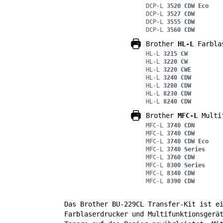
DCP-L
3520 CDW Eco
DCP-L
3527 CDW
DCP-L
3555 CDW
DCP-L
3560 CDW
Brother
HL-L
Farbla
HL-L
3215 CW
HL-L
3220 CW
HL-L
3220 CWE
HL-L
3240 CDW
HL-L
3280 CDW
HL-L
8230 CDW
HL-L
8240 CDW
Brother
MFC-L
Multif
MFC-L
3740 CDN
MFC-L
3740 CDW
MFC-L
3740 CDW Eco
MFC-L
3740 Series
MFC-L
3760 CDW
MFC-L
8300 Series
MFC-L
8340 CDW
MFC-L
8390 CDW
Das Brother BU-229CL Transfer-Kit ist e
Farblaserdrucker und Multifunktionsgerä