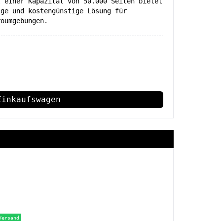
t einer Kapazität von 50.000 Seiten bietet
ige und kostengünstige Lösung für
roumgebungen.
Einkaufswagen
Versand