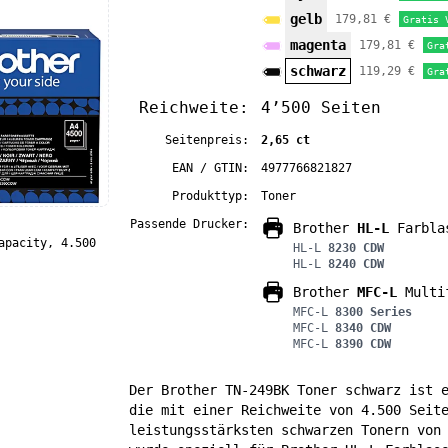
gelb
179,81 €
Gratis 
magenta
179,81 €
Gra
schwarz
119,29 €
Gra
Reichweite:
4’500 Seiten
Seitenpreis:
2,65 ct
EAN / GTIN:
4977766821827
Produkttyp:
Toner
Passende Drucker:
Brother
HL-L
Farbla
apacity, 4.500
HL-L
8230 CDW
HL-L
8240 CDW
Brother
MFC-L
Multif
MFC-L
8300 Series
MFC-L
8340 CDW
MFC-L
8390 CDW
Der Brother TN-249BK Toner schwarz ist 
die mit einer Reichweite von 4.500 Seit
leistungsstärksten schwarzen Tonern von