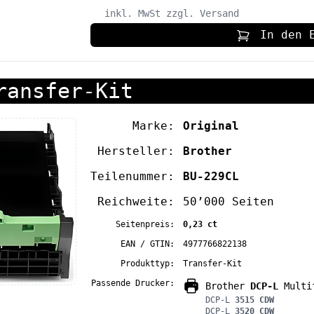
inkl. MwSt
zzgl. Versand
In den 
ransfer-Kit
Marke:
Original
Hersteller:
Brother
Teilenummer:
BU-229CL
Reichweite:
50’000 Seiten
Seitenpreis:
0,23 ct
EAN / GTIN:
4977766822138
Produkttyp:
Transfer-Kit
Passende Drucker:
Brother
DCP-L
Multif
DCP-L
3515 CDW
DCP-L
3520 CDW