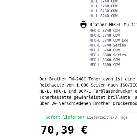
HL-L
3240 CDW
HL-L
3280 CDW
HL-L
8230 CDW
HL-L
8240 CDW
Brother
MFC-L
Multif
MFC-L
3740 CDN
MFC-L
3740 CDW
MFC-L
3740 CDW Eco
MFC-L
3740 Series
MFC-L
3760 CDW
MFC-L
8300 Series
MFC-L
8340 CDW
MFC-L
8390 CDW
Der Brother TN-248C Toner cyan ist eine
Reichweite von 1.000 Seiten nach ISO/IE
HL-L, MFC-L und DCP-L Farblaserdrucker 
Tonerkassette gewährleistet brillante F
über 20 verschiedenen Brother-Druckermo
Sofort lieferbar
Lieferzeit 1-3 Tage
70,39 €