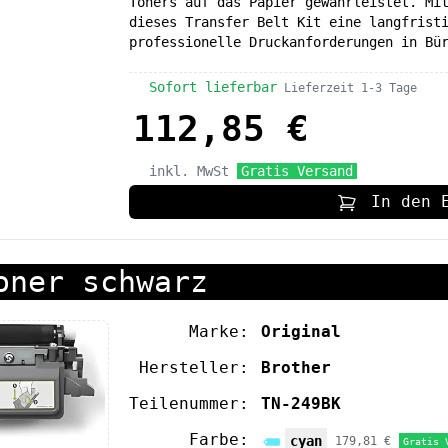
Toners auf das Papier gewährleistet. Mi
dieses Transfer Belt Kit eine langfrist
professionelle Druckanforderungen in Bü
Sofort lieferbar
Lieferzeit 1-3 Tage
112,85 €
inkl. MwSt
Gratis Versand
In den 
oner schwarz
Marke:
Original
Hersteller:
Brother
Teilenummer:
TN-249BK
Farbe:
cyan
179,81 €
Gratis 