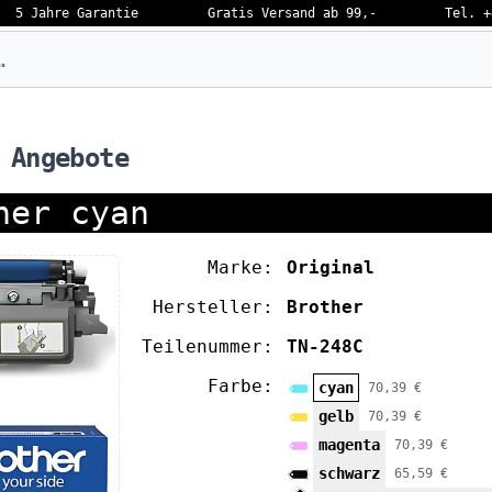
5 Jahre Garantie
Gratis Versand ab 99,-
Tel. +
eben…
 Angebote
ner cyan
Marke:
Original
Hersteller:
Brother
Teilenummer:
TN-248C
Farbe:
cyan
70,39 €
gelb
70,39 €
magenta
70,39 €
schwarz
65,59 €