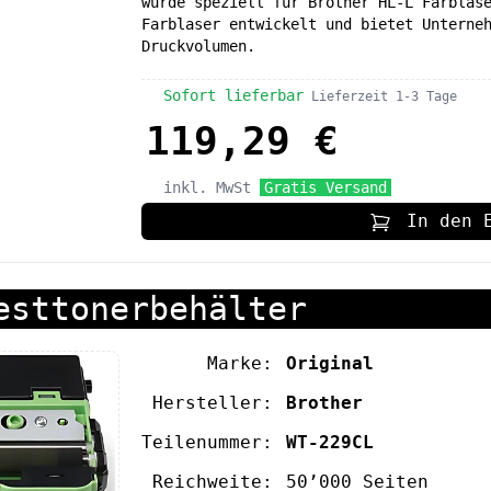
wurde speziell für Brother HL-L Farblas
Farblaser entwickelt und bietet Unterne
Druckvolumen.
Sofort lieferbar
Lieferzeit 1-3 Tage
119,29 €
inkl. MwSt
Gratis Versand
In den 
esttonerbehälter
Marke:
Original
Hersteller:
Brother
Teilenummer:
WT-229CL
Reichweite:
50’000 Seiten