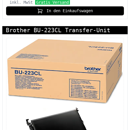
inkl. MwSt
Gratis Versand
In den Einkaufswagen
Brother BU-223CL Transfer-Unit