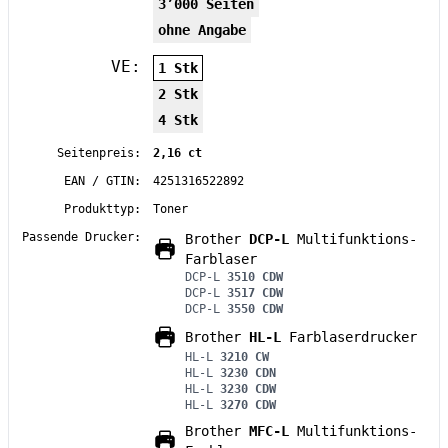
3’000 Seiten
ohne Angabe
VE:
1 Stk
2 Stk
4 Stk
Seitenpreis:
2,16 ct
EAN / GTIN:
4251316522892
Produkttyp:
Toner
Passende Drucker:
Brother
DCP-L
Multifunktions-
Farblaser
DCP-L
3510 CDW
DCP-L
3517 CDW
DCP-L
3550 CDW
Brother
HL-L
Farblaserdrucker
HL-L
3210 CW
HL-L
3230 CDN
HL-L
3230 CDW
HL-L
3270 CDW
Brother
MFC-L
Multifunktions-