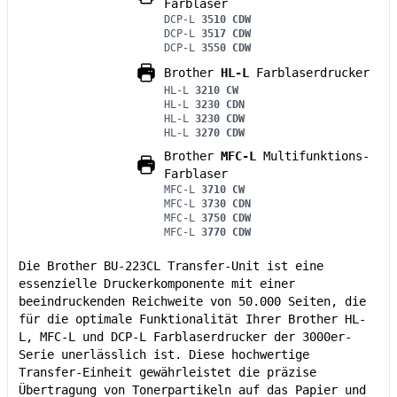
Farblaser
DCP-L
3510 CDW
DCP-L
3517 CDW
DCP-L
3550 CDW
Brother
HL-L
Farblaserdrucker
HL-L
3210 CW
HL-L
3230 CDN
HL-L
3230 CDW
HL-L
3270 CDW
Brother
MFC-L
Multifunktions-
Farblaser
MFC-L
3710 CW
MFC-L
3730 CDN
MFC-L
3750 CDW
MFC-L
3770 CDW
Die Brother BU-223CL Transfer-Unit ist eine
essenzielle Druckerkomponente mit einer
beeindruckenden Reichweite von 50.000 Seiten, die
für die optimale Funktionalität Ihrer Brother HL-
L, MFC-L und DCP-L Farblaserdrucker der 3000er-
Serie unerlässlich ist. Diese hochwertige
Transfer-Einheit gewährleistet die präzise
Übertragung von Tonerpartikeln auf das Papier und