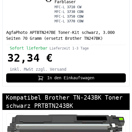
Farblaser
MFC-L
3710 CW
MFC-L
3730 CDN
MFC-L
3750 CDW
MFC-L
3770 CDW
AgfaPhoto APTBTN247BE Toner-Kit schwarz, 3.000
Seiten 70 Gramm (ersetzt Brother TN247BK)
Sofort lieferbar
Lieferzeit 1-3 Tage
32,34 €
inkl. MwSt
zzgl. Versand
In den Einkaufswagen
Kompatibel Brother TN-243BK Toner
schwarz PRTBTN243BK