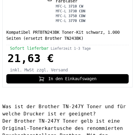
Farblaser
MFC-L
3710 CW
MFC-L
3730 CDN
MFC-L
3750 CDW
MFC-L
3770 CDW
Kompatibel PRTBTN243BK Toner-Kit schwarz, 1.000
Seiten (ersetzt Brother TN243BK)
Sofort lieferbar
Lieferzeit 1-3 Tage
21,63 €
inkl. MwSt
zzgl. Versand
In den Einkaufswagen
Was ist der Brother TN-247Y Toner und für
welche Drucker ist er geeignet?
Der
Brother TN-247Y Toner gelb
ist eine
Original-Tonerkartusche des renommierten