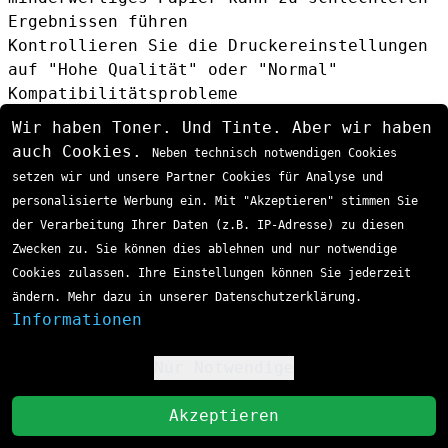
Ergebnissen führen
Kontrollieren Sie die Druckereinstellungen
auf "Hohe Qualität" oder "Normal"
Kompatibilitätsprobleme
Obwohl der TN-247Y für alle aufgelisteten
Wir haben Toner. Und Tinte. Aber wir haben
Modelle entwickelt wurde, können vereinzelt
auch Cookies.
Neben technisch notwendigen Cookies
Probleme auftreten:
setzen wir und unsere Partner Cookies für Analyse und
Firmware-Updates:
Neuere Druckerfirmware
personalisierte Werbung ein. Mit "Akzeptieren" stimmen Sie
kann kompatible Toner blockieren
der Verarbeitung Ihrer Daten (z.B. IP-Adresse) zu diesen
Chip-Probleme:
Bei kompatiblen Tonern kann
Zwecken zu. Sie können dies ablehnen und nur notwendige
der Chip defekt sein
Cookies zulassen. Ihre Einstellungen können Sie jederzeit
Reinigung erforderlich:
Tonerreste im
ändern. Mehr dazu in unserer Datenschutzerklärung.
Drucker können Probleme verursachen
Informationen
Nur Notwendige
!
St
Akzeptieren