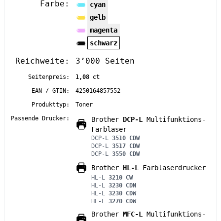
Farbe:
cyan
gelb
magenta
schwarz
Reichweite:
3’000 Seiten
Seitenpreis:
1,08 ct
EAN / GTIN:
4250164857552
Produkttyp:
Toner
Passende Drucker:
Brother
DCP-L
Multifunktions-
Farblaser
DCP-L
3510 CDW
DCP-L
3517 CDW
DCP-L
3550 CDW
Brother
HL-L
Farblaserdrucker
HL-L
3210 CW
HL-L
3230 CDN
HL-L
3230 CDW
HL-L
3270 CDW
Brother
MFC-L
Multifunktions-