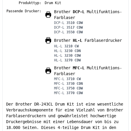
Produkttyp:
Drum Kit
Passende Drucker:
Brother
DCP-L
Multifunktions-
Farblaser
DCP-L
3510 CDW
DCP-L
3517 CDW
DCP-L
3550 CDW
Brother
HL-L
Farblaserdrucker
HL-L
3210 CW
HL-L
3230 CDN
HL-L
3230 CDW
HL-L
3270 CDW
Brother
MFC-L
Multifunktions-
Farblaser
MFC-L
3710 CW
MFC-L
3730 CDN
MFC-L
3750 CDW
MFC-L
3770 CDW
Der Brother DR-243CL Drum Kit ist eine wesentliche
Verbrauchskomponente für eine Vielzahl von Brother
Farblaserdruckern und gewährleistet hochwertige
Druckergebnisse mit einer Lebensdauer von bis zu
18.000 Seiten. Dieses 4-teilige Drum Kit in den