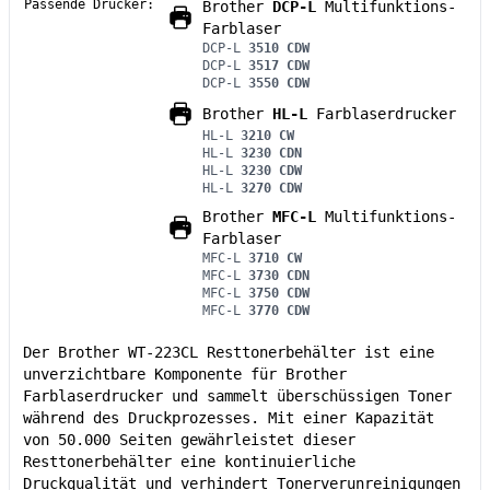
Passende Drucker:
Brother
DCP-L
Multifunktions-
Farblaser
DCP-L
3510 CDW
DCP-L
3517 CDW
DCP-L
3550 CDW
Brother
HL-L
Farblaserdrucker
HL-L
3210 CW
HL-L
3230 CDN
HL-L
3230 CDW
HL-L
3270 CDW
Brother
MFC-L
Multifunktions-
Farblaser
MFC-L
3710 CW
MFC-L
3730 CDN
MFC-L
3750 CDW
MFC-L
3770 CDW
Der Brother WT-223CL Resttonerbehälter ist eine
unverzichtbare Komponente für Brother
Farblaserdrucker und sammelt überschüssigen Toner
während des Druckprozesses. Mit einer Kapazität
von 50.000 Seiten gewährleistet dieser
Resttonerbehälter eine kontinuierliche
Druckqualität und verhindert Tonerverunreinigungen