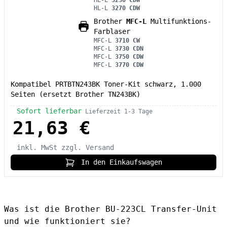
HL-L
3230 CDW
HL-L
3270 CDW
Brother
MFC-L
Multifunktions-
Farblaser
MFC-L
3710 CW
MFC-L
3730 CDN
MFC-L
3750 CDW
MFC-L
3770 CDW
Kompatibel PRTBTN243BK Toner-Kit schwarz, 1.000
Seiten (ersetzt Brother TN243BK)
Sofort lieferbar
Lieferzeit 1-3 Tage
21,63 €
inkl. MwSt
zzgl. Versand
In den Einkaufswagen
Was ist die Brother BU-223CL Transfer-Unit
und wie funktioniert sie?