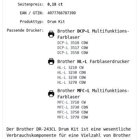
Seitenpreis:
0,18 ct
EAN / GTIN:
4977766787390
Produkttyp:
Drum Kit
Passende Drucker:
Brother
DCP-L
Multifunktions-
Farblaser
DCP-L
3510 CDW
DCP-L
3517 CDW
DCP-L
3550 CDW
Brother
HL-L
Farblaserdrucker
HL-L
3210 CW
HL-L
3230 CDN
HL-L
3230 CDW
HL-L
3270 CDW
Brother
MFC-L
Multifunktions-
Farblaser
MFC-L
3710 CW
MFC-L
3730 CDN
MFC-L
3750 CDW
MFC-L
3770 CDW
Der Brother DR-243CL Drum Kit ist eine wesentliche
Verbrauchskomponente für eine Vielzahl von Brother