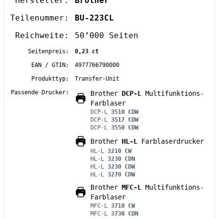
Hersteller:
Brother
Teilenummer:
BU-223CL
Reichweite:
50’000 Seiten
Seitenpreis:
0,23 ct
EAN / GTIN:
4977766790000
Produkttyp:
Transfer-Unit
Passende Drucker:
Brother
DCP-L
Multifunktions-
Farblaser
DCP-L
3510 CDW
DCP-L
3517 CDW
DCP-L
3550 CDW
Brother
HL-L
Farblaserdrucker
HL-L
3210 CW
HL-L
3230 CDN
HL-L
3230 CDW
HL-L
3270 CDW
Brother
MFC-L
Multifunktions-
Farblaser
MFC-L
3710 CW
MFC-L
3730 CDN