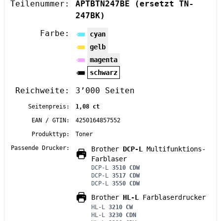
Teilenummer:
APTBTN247BE
(ersetzt TN-
247BK)
Farbe:
cyan
gelb
magenta
schwarz
Reichweite:
3’000 Seiten
Seitenpreis:
1,08 ct
EAN / GTIN:
4250164857552
Produkttyp:
Toner
Passende Drucker:
Brother
DCP-L
Multifunktions-
Farblaser
DCP-L
3510 CDW
DCP-L
3517 CDW
DCP-L
3550 CDW
Brother
HL-L
Farblaserdrucker
HL-L
3210 CW
HL-L
3230 CDN