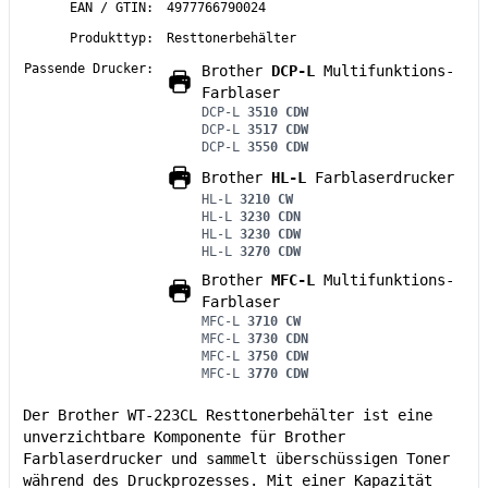
EAN / GTIN:
4977766790024
Produkttyp:
Resttonerbehälter
Passende Drucker:
Brother
DCP-L
Multifunktions-
Farblaser
DCP-L
3510 CDW
DCP-L
3517 CDW
DCP-L
3550 CDW
Brother
HL-L
Farblaserdrucker
HL-L
3210 CW
HL-L
3230 CDN
HL-L
3230 CDW
HL-L
3270 CDW
Brother
MFC-L
Multifunktions-
Farblaser
MFC-L
3710 CW
MFC-L
3730 CDN
MFC-L
3750 CDW
MFC-L
3770 CDW
Der Brother WT-223CL Resttonerbehälter ist eine
unverzichtbare Komponente für Brother
Farblaserdrucker und sammelt überschüssigen Toner
während des Druckprozesses. Mit einer Kapazität