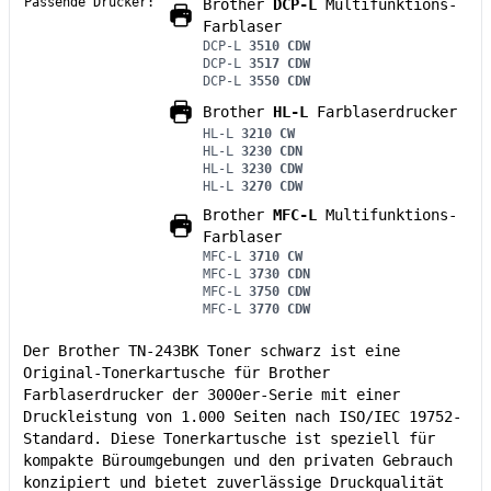
Passende Drucker:
Brother
DCP-L
Multifunktions-
Farblaser
DCP-L
3510 CDW
DCP-L
3517 CDW
DCP-L
3550 CDW
Brother
HL-L
Farblaserdrucker
HL-L
3210 CW
HL-L
3230 CDN
HL-L
3230 CDW
HL-L
3270 CDW
Brother
MFC-L
Multifunktions-
Farblaser
MFC-L
3710 CW
MFC-L
3730 CDN
MFC-L
3750 CDW
MFC-L
3770 CDW
Der Brother TN-243BK Toner schwarz ist eine
Original-Tonerkartusche für Brother
Farblaserdrucker der 3000er-Serie mit einer
Druckleistung von 1.000 Seiten nach ISO/IEC 19752-
Standard. Diese Tonerkartusche ist speziell für
kompakte Büroumgebungen und den privaten Gebrauch
konzipiert und bietet zuverlässige Druckqualität