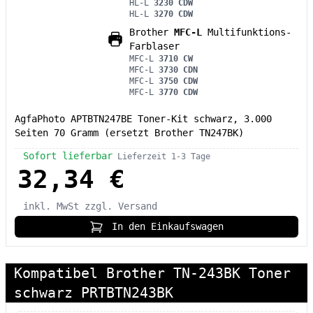
HL-L
3230 CDW
HL-L
3270 CDW
Brother
MFC-L
Multifunktions-
Farblaser
MFC-L
3710 CW
MFC-L
3730 CDN
MFC-L
3750 CDW
MFC-L
3770 CDW
AgfaPhoto APTBTN247BE Toner-Kit schwarz, 3.000
Seiten 70 Gramm (ersetzt Brother TN247BK)
Sofort lieferbar
Lieferzeit 1-3 Tage
32,34 €
inkl. MwSt
zzgl. Versand
In den Einkaufswagen
Kompatibel Brother TN-243BK Toner
schwarz PRTBTN243BK