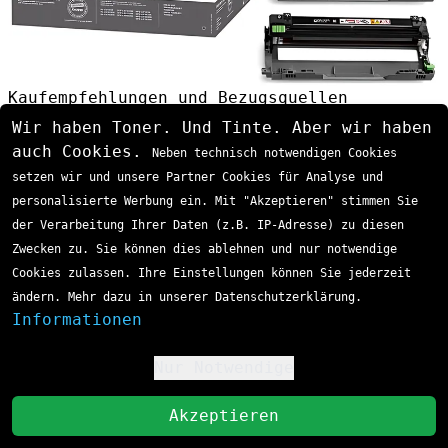
Kaufempfehlungen und Bezugsquellen
Timing für den Transfer-Unit Kauf
Wir haben Toner. Und Tinte. Aber wir haben
Planen Sie den Kauf der BU-223CL
auch Cookies.
Neben technisch notwendigen Cookies
rechtzeitig:
setzen wir und unsere Partner Cookies für Analyse und
Bei 45.000 gedruckten Seiten
erste
personalisierte Werbung ein. Mit "Akzeptieren" stimmen Sie
Beschaffung einleiten
der Verarbeitung Ihrer Daten (z.B. IP-Adresse) zu diesen
Reserveeinheit
für kritische
Zwecken zu. Sie können dies ablehnen und nur notwendige
Druckumgebungen vorrätig halten
Cookies zulassen. Ihre Einstellungen können Sie jederzeit
Kombinierte Bestellung
mit
Tonerkartuschen
ändern. Mehr dazu in unserer Datenschutzerklärung.
für Kostenvorteile
Informationen
Preis-Leistungs-Überlegungen
Die Brother BU-223CL amortisiert sich
Nur Notwendige
!
durch:
St
Hohe Seitenleistung
von 50.000 Drucken
Akzeptieren
Wartungsreduktion
durch Langlebigkeit