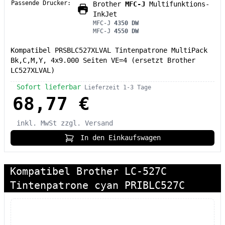
Passende Drucker:
Brother
MFC-J
Multifunktions-
InkJet
MFC-J
4350 DW
MFC-J
4550 DW
Kompatibel PRSBLC527XLVAL Tintenpatrone MultiPack
Bk,C,M,Y, 4x9.000 Seiten VE=4 (ersetzt Brother
LC527XLVAL)
Sofort lieferbar
Lieferzeit 1-3 Tage
68,77 €
inkl. MwSt
zzgl. Versand
In den Einkaufswagen
Kompatibel Brother LC-527C
Tintenpatrone cyan PRIBLC527C