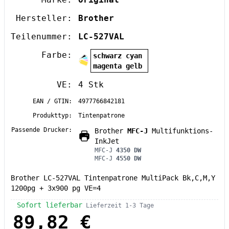
Hersteller:
Brother
Teilenummer:
LC-527VAL
Farbe:
schwarz cyan
magenta gelb
VE:
4 Stk
EAN / GTIN:
4977766842181
Produkttyp:
Tintenpatrone
Passende Drucker:
Brother
MFC-J
Multifunktions-
InkJet
MFC-J
4350 DW
MFC-J
4550 DW
Brother LC-527VAL Tintenpatrone MultiPack Bk,C,M,Y
1200pg + 3x900 pg VE=4
Sofort lieferbar
Lieferzeit 1-3 Tage
89,82 €