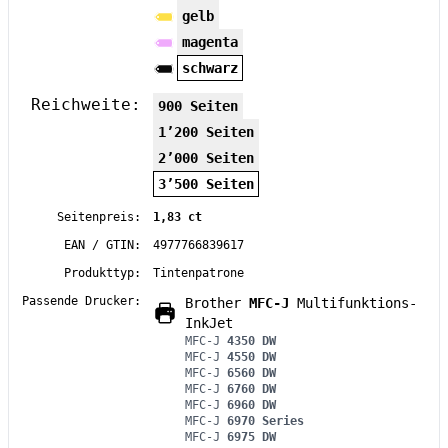
gelb
magenta
schwarz
Reichweite:
900 Seiten
1’200 Seiten
2’000 Seiten
3’500 Seiten
Seitenpreis:
1,83 ct
EAN / GTIN:
4977766839617
Produkttyp:
Tintenpatrone
Passende Drucker:
Brother
MFC-J
Multifunktions-
InkJet
MFC-J
4350 DW
MFC-J
4550 DW
MFC-J
6560 DW
MFC-J
6760 DW
MFC-J
6960 DW
MFC-J
6970 Series
MFC-J
6975 DW