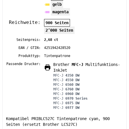
gelb
magenta
Reichweite:
900 Seiten
2’000 Seiten
Seitenpreis:
2,68 ct
EAN / GTIN:
4251942428520
Produkttyp:
Tintenpatrone
Passende Drucker:
Brother
MFC-J
Multifunktions-
InkJet
MFC-J
4350 DW
MFC-J
4550 DW
MFC-J
6560 DW
MFC-J
6760 DW
MFC-J
6960 DW
MFC-J
6970 Series
MFC-J
6975 DW
MFC-J
6977 DW
Kompatibel PRIBLC527C Tintenpatrone cyan, 900
Seiten (ersetzt Brother LC527C)