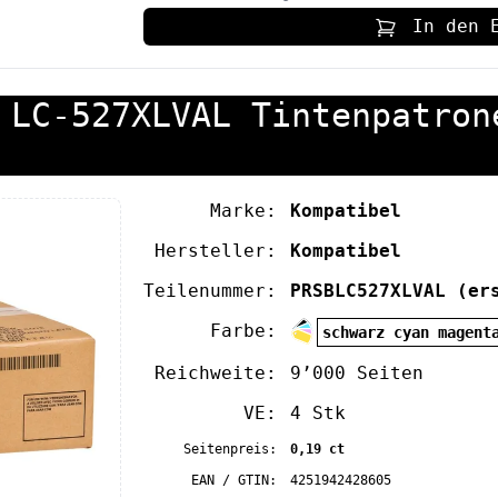
In den 
 LC-527XLVAL Tintenpatron
Marke:
Kompatibel
Hersteller:
Kompatibel
Teilenummer:
PRSBLC527XLVAL
(er
Farbe:
schwarz cyan magent
Reichweite:
9’000 Seiten
VE:
4 Stk
Seitenpreis:
0,19 ct
EAN / GTIN:
4251942428605