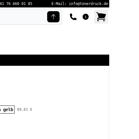
41 76 660 01 85
E-Mail: info@tonerdruck.de
a gelb
89,81 €