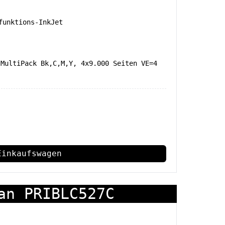
unktions-InkJet
 MultiPack Bk,C,M,Y, 4x9.000 Seiten VE=4
Einkaufswagen
an PRIBLC527C