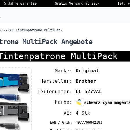
5 Jahre Garantie
Gratis Versand ab 99,-
Tel. +
eben…
-527VAL Tintenpatrone MultiPack
trone MultiPack Angebote
Tintenpatrone MultiPack
Marke:
Original
Hersteller:
Brother
Teilenummer:
LC-527VAL
Farbe:
schwarz cyan magent
VE:
4 Stk
EAN / GTIN:
4977766842181