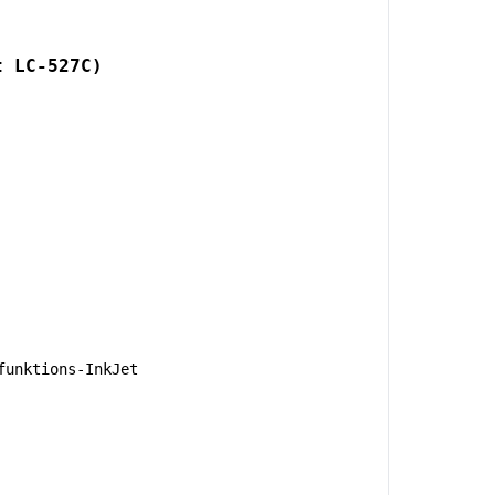
t LC-527C)
unktions-InkJet