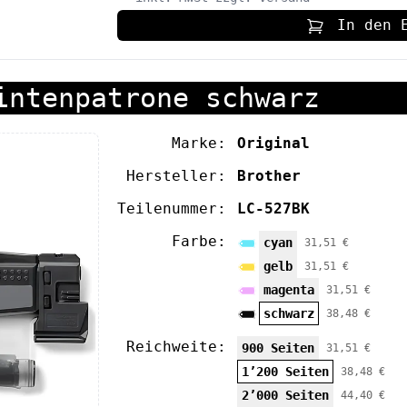
In den 
intenpatrone schwarz
Marke:
Original
Hersteller:
Brother
Teilenummer:
LC-527BK
Farbe:
cyan
31,51 €
gelb
31,51 €
magenta
31,51 €
schwarz
38,48 €
Reichweite:
900 Seiten
31,51 €
1’200 Seiten
38,48 €
2’000 Seiten
44,40 €