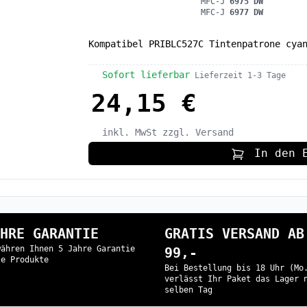
MFC-J
6975 DW
MFC-J
6977 DW
Kompatibel PRIBLC527C Tintenpatrone cya
Sofort lieferbar
Lieferzeit 1-3 Tage
24,15 €
inkl. MwSt
zzgl. Versand
In den 
HRE GARANTIE
GRATIS VERSAND AB
währen Ihnen 5 Jahre Garantie
99,-
le Produkte
Bei Bestellung bis 18 Uhr (Mo
verlässt Ihr Paket das Lager 
selben Tag