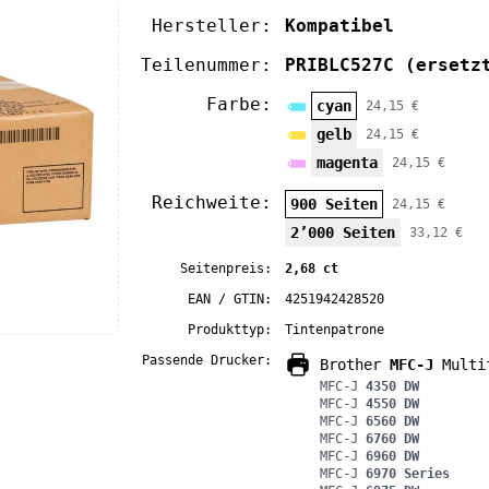
Hersteller:
Kompatibel
Teilenummer:
PRIBLC527C
(ersetz
Farbe:
cyan
24,15 €
gelb
24,15 €
magenta
24,15 €
Reichweite:
900 Seiten
24,15 €
2’000 Seiten
33,12 €
Seitenpreis:
2,68 ct
EAN / GTIN:
4251942428520
Produkttyp:
Tintenpatrone
Passende Drucker:
Brother
MFC-J
Multif
MFC-J
4350 DW
MFC-J
4550 DW
MFC-J
6560 DW
MFC-J
6760 DW
MFC-J
6960 DW
MFC-J
6970 Series