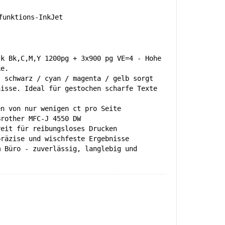
unktions-InkJet
ck Bk,C,M,Y 1200pg + 3x900 pg VE=4 - Hohe
ke.
, schwarz / cyan / magenta / gelb sorgt
nisse. Ideal für gestochen scharfe Texte
.
en von nur wenigen ct pro Seite
Brother MFC-J 4550 DW
reit für reibungsloses Drucken
präzise und wischfeste Ergebnisse
m Büro - zuverlässig, langlebig und