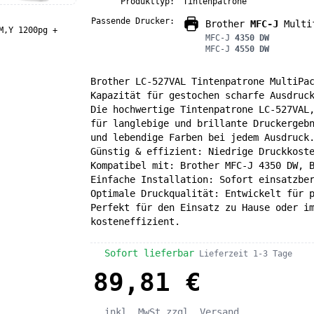
Produkttyp:
Tintenpatrone
Passende Drucker:
Brother
MFC-J
Multif
M,Y 1200pg +
MFC-J
4350 DW
MFC-J
4550 DW
Brother LC-527VAL Tintenpatrone MultiPa
Kapazität für gestochen scharfe Ausdruc
Die hochwertige Tintenpatrone LC-527VAL
für langlebige und brillante Druckergeb
und lebendige Farben bei jedem Ausdruck
Günstig & effizient: Niedrige Druckkost
Kompatibel mit: Brother MFC-J 4350 DW, 
Einfache Installation: Sofort einsatzbe
Optimale Druckqualität: Entwickelt für 
Perfekt für den Einsatz zu Hause oder i
kosteneffizient.
Sofort lieferbar
Lieferzeit 1-3 Tage
89,81 €
inkl. MwSt
zzgl. Versand