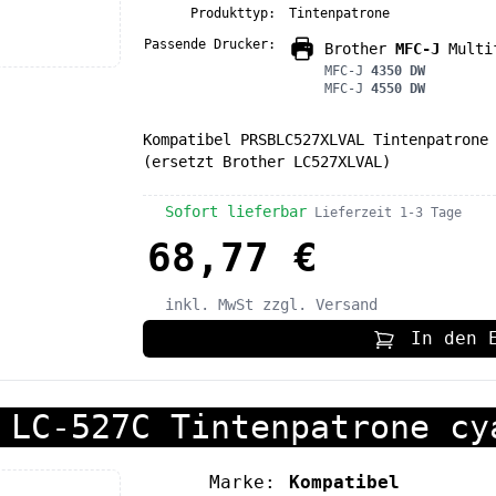
Produkttyp:
Tintenpatrone
Passende Drucker:
Brother
MFC-J
Multif
MFC-J
4350 DW
MFC-J
4550 DW
Kompatibel PRSBLC527XLVAL Tintenpatrone
(ersetzt Brother LC527XLVAL)
Sofort lieferbar
Lieferzeit 1-3 Tage
68,77 €
inkl. MwSt
zzgl. Versand
In den 
 LC-527C Tintenpatrone cy
Marke:
Kompatibel