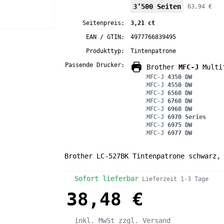
3’500 Seiten
63,94 €
Seitenpreis:
3,21 ct
EAN / GTIN:
4977766839495
Produkttyp:
Tintenpatrone
Passende Drucker:
Brother
MFC-J
Multif
MFC-J
4350 DW
MFC-J
4550 DW
MFC-J
6560 DW
MFC-J
6760 DW
MFC-J
6960 DW
MFC-J
6970 Series
MFC-J
6975 DW
MFC-J
6977 DW
Brother LC-527BK Tintenpatrone schwarz,
Sofort lieferbar
Lieferzeit 1-3 Tage
38,48 €
inkl. MwSt
zzgl. Versand