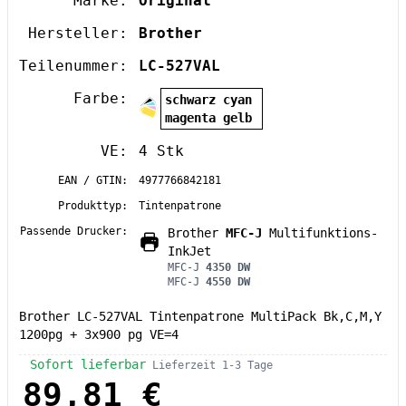
Marke:
Original
Hersteller:
Brother
Teilenummer:
LC-527VAL
Farbe:
schwarz cyan
magenta gelb
VE:
4 Stk
EAN / GTIN:
4977766842181
Produkttyp:
Tintenpatrone
Passende Drucker:
Brother
MFC-J
Multifunktions-
InkJet
MFC-J
4350 DW
MFC-J
4550 DW
Brother LC-527VAL Tintenpatrone MultiPack Bk,C,M,Y
1200pg + 3x900 pg VE=4
Sofort lieferbar
Lieferzeit 1-3 Tage
89,81 €