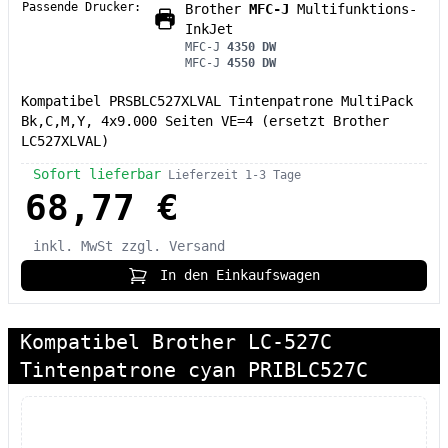
Passende Drucker:
Brother
MFC-J
Multifunktions-
InkJet
MFC-J
4350 DW
MFC-J
4550 DW
Kompatibel PRSBLC527XLVAL Tintenpatrone MultiPack
Bk,C,M,Y, 4x9.000 Seiten VE=4 (ersetzt Brother
LC527XLVAL)
Sofort lieferbar
Lieferzeit 1-3 Tage
68,77 €
inkl. MwSt
zzgl. Versand
In den Einkaufswagen
Kompatibel Brother LC-527C
Tintenpatrone cyan PRIBLC527C