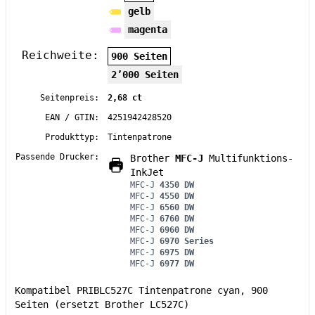
gelb
magenta
Reichweite:
900 Seiten
2’000 Seiten
Seitenpreis:
2,68 ct
EAN / GTIN:
4251942428520
Produkttyp:
Tintenpatrone
Passende Drucker:
Brother
MFC-J
Multifunktions-
InkJet
MFC-J
4350 DW
MFC-J
4550 DW
MFC-J
6560 DW
MFC-J
6760 DW
MFC-J
6960 DW
MFC-J
6970 Series
MFC-J
6975 DW
MFC-J
6977 DW
Kompatibel PRIBLC527C Tintenpatrone cyan, 900
Seiten (ersetzt Brother LC527C)