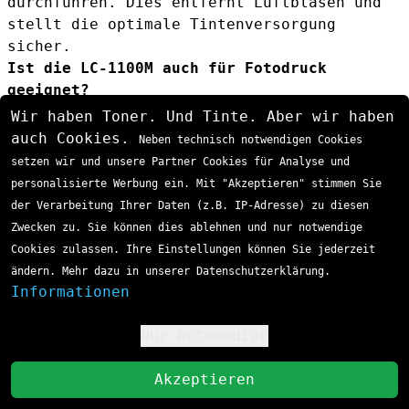
durchführen. Dies entfernt Luftblasen und
stellt die optimale Tintenversorgung
sicher.
Ist die LC-1100M auch für Fotodruck
geeignet?
Ja, in Kombination mit den anderen LC-1100
Wir haben Toner. Und Tinte. Aber wir haben
Farben und geeignetem Fotopapier liefert
auch Cookies.
Neben technisch notwendigen Cookies
die LC-1100M sehr gute Fotodruckergebnisse
setzen wir und unsere Partner Cookies für Analyse und
mit lebendigen Magenta-Tönen.
personalisierte Werbung ein. Mit "Akzeptieren" stimmen Sie
der Verarbeitung Ihrer Daten (z.B. IP-Adresse) zu diesen
Zwecken zu. Sie können dies ablehnen und nur notwendige
Cookies zulassen. Ihre Einstellungen können Sie jederzeit
60 TAGE RÜCKGABERECHT
ändern. Mehr dazu in unserer Datenschutzerklärung.
Risikolos bestellen und zurücksenden dank unserer 60 Tage
Informationen
Geld-zurück-Garantie
Nur Notwendige
5 JAHRE GARANTIE
!
Wir gewähren Ihnen 5 Jahre Garantie auf alle Produkte
St
Akzeptieren