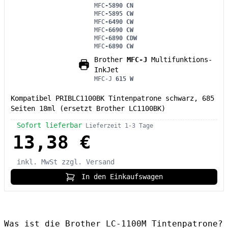
MFC
-5890 CN
MFC
-5895 CW
MFC
-6490 CW
MFC
-6690 CW
MFC
-6890 CDW
MFC
-6890 CW
Brother
MFC-J
Multifunktions-
InkJet
MFC-J
615 W
Kompatibel PRIBLC1100BK Tintenpatrone schwarz, 685
Seiten 18ml (ersetzt Brother LC1100BK)
Sofort lieferbar
Lieferzeit 1-3 Tage
13,38 €
inkl. MwSt
zzgl. Versand
In den Einkaufswagen
Was ist die Brother LC-1100M Tintenpatrone?