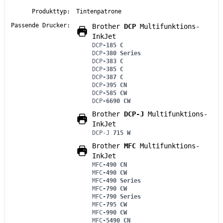
Produkttyp:
Tintenpatrone
Passende Drucker:
Brother
DCP
Multifunktions-
InkJet
DCP
-185 C
DCP
-380 Series
DCP
-383 C
DCP
-385 C
DCP
-387 C
DCP
-395 CN
DCP
-585 CW
DCP
-6690 CW
Brother
DCP-J
Multifunktions-
InkJet
DCP-J
715 W
Brother
MFC
Multifunktions-
InkJet
MFC
-490 CN
MFC
-490 CW
MFC
-490 Series
MFC
-790 CW
MFC
-790 Series
MFC
-795 CW
MFC
-990 CW
MFC
-5490 CN