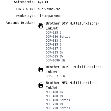
Seitenpreis:
6,5 ct
EAN / GTIN:
4977766659765
Produkttyp:
Tintenpatrone
Passende Drucker:
Brother
DCP
Multifunktions-
InkJet
DCP
-185 C
DCP
-380 Series
DCP
-383 C
DCP
-385 C
DCP
-387 C
DCP
-395 CN
DCP
-585 CW
DCP
-6690 CW
Brother
DCP-J
Multifunktions-
InkJet
DCP-J
715 W
Brother
MFC
Multifunktions-
InkJet
MFC
-490 CN
MFC
-490 CW
MFC
-490 Series
MFC
-790 CW
MFC
-790 Series