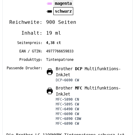
magenta
schwarz
Reichweite:
900 Seiten
Inhalt:
19 ml
Seitenpreis:
4,38 ct
EAN / GTIN:
4977766659833
Produkttyp:
Tintenpatrone
Passende Drucker:
Brother
DCP
Multifunktions-
InkJet
DCP
-6690 CW
Brother
MFC
Multifunktions-
InkJet
MFC
-5890 CN
MFC
-5895 CW
MFC
-6490 CW
MFC
-6690 CW
MFC
-6890 CDW
MFC
-6890 CW