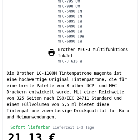
MFC
-795 CW
MFC
-990 CW
MFC
-5490 CN
MFC
-5890 CN
MFC
-5895 CW
MFC
-6490 CW
MFC
-6690 CW
MFC
-6890 CDW
MFC
-6890 CW
Brother
MFC-J
Multifunktions-
InkJet
MFC-J
615 W
Die Brother LC-1100M Tintenpatrone magenta ist
eine hochwertige Original-Tintenpatrone, die für
eine breite Palette von Brother DCP- und MFC-
Druckern entwickelt wurde. Mit einer Reichweite
von 325 Seiten nach ISO/IEC 24711 Standard und
einem Füllvolumen von 5,5 ml bietet diese
Tintenpatrone zuverlässige Druckqualität für Büro-
und Heimanwendungen.
Sofort lieferbar
Lieferzeit 1-3 Tage
21,13 €