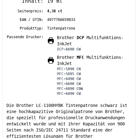
Inhalt:
19 ml
Seitenpreis:
4,38 ct
EAN / GTIN:
4977766659833
Produkttyp:
Tintenpatrone
Passende Drucker:
Brother
DCP
Multifunktions-
InkJet
DCP
-6690 CW
Brother
MFC
Multifunktions-
InkJet
MFC
-5890 CN
MFC
-5895 CW
MFC
-6490 CW
MFC
-6690 CW
MFC
-6890 CDW
MFC
-6890 CW
Die Brother LC-1100HYBK Tintenpatrone schwarz ist
eine hochkapazitive Originalpatrone von Brother,
die speziell für professionelle Druckanwendungen
entwickelt wurde und mit ihrer Kapazität von 900
Seiten nach ISO/IEC 24711 Standard eine der
effizientesten Lösungen für Brother