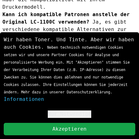
Druckermodell.
Kann ich kompatible Patronen anstelle der
Original LC-1100C verwenden?
Ja, es gibt
verschiedene kompatible Alternativen zur
Original Brother LC-1100C. Diese bieten oft
Wir haben Toner. Und Tinte. Aber wir haben
ein besseres Preis-Leistungs-Verhältnis,
auch Cookies.
Neben technisch notwendigen Cookies
können jedoch in puncto Druckqualität und
setzen wir und unsere Partner Cookies für Analyse und
Zuverlässigkeit von der Original-Patrone
personalisierte Werbung ein. Mit "Akzeptieren" stimmen Sie
abweichen.
der Verarbeitung Ihrer Daten (z.B. IP-Adresse) zu diesen
Wie lagere ich die Tintenpatrone richtig?
Zwecken zu. Sie können dies ablehnen und nur notwendige
Lagern Sie ungeöffnete Patronen bei
Cookies zulassen. Ihre Einstellungen können Sie jederzeit
Raumtemperatur (15-35°C) an einem
ändern. Mehr dazu in unserer Datenschutzerklärung.
trockenen, dunklen Ort. Vermeiden Sie
Informationen
extreme Temperaturen und direkte
Sonneneinstrahlung. Ungeöffnete Patronen
Nur Notwendige
!
sind etwa 24 Monate haltbar.
Was tun, wenn die neue Patrone nicht
St
Akzeptieren
erkannt wird?
Entfernen Sie alle