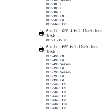
DCP
-380 Series
DCP
-383 C
DCP
-385 C
DCP
-387 C
DCP
-395 CN
DCP
-585 CW
DCP
-6690 CW
Brother
DCP-J
Multifunktions-
InkJet
DCP-J
715 W
Brother
MFC
Multifunktions-
InkJet
MFC
-490 CN
MFC
-490 CW
MFC
-490 Series
MFC
-790 CW
MFC
-790 Series
MFC
-795 CW
MFC
-990 CW
MFC
-5490 CN
MFC
-5890 CN
MFC
-5895 CW
MFC
-6490 CW
MFC
-6690 CW
MFC
-6890 CDW
MFC
-6890 CW