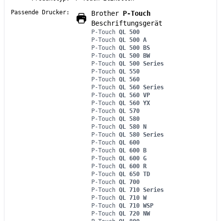
Passende Drucker:
Brother
P-Touch
Beschriftungsgerät
P-Touch
QL 500
P-Touch
QL 500 A
P-Touch
QL 500 BS
P-Touch
QL 500 BW
P-Touch
QL 500 Series
P-Touch
QL 550
P-Touch
QL 560
P-Touch
QL 560 Series
P-Touch
QL 560 VP
P-Touch
QL 560 YX
P-Touch
QL 570
P-Touch
QL 580
P-Touch
QL 580 N
P-Touch
QL 580 Series
P-Touch
QL 600
P-Touch
QL 600 B
P-Touch
QL 600 G
P-Touch
QL 600 R
P-Touch
QL 650 TD
P-Touch
QL 700
P-Touch
QL 710 Series
P-Touch
QL 710 W
P-Touch
QL 710 WSP
P-Touch
QL 720 NW