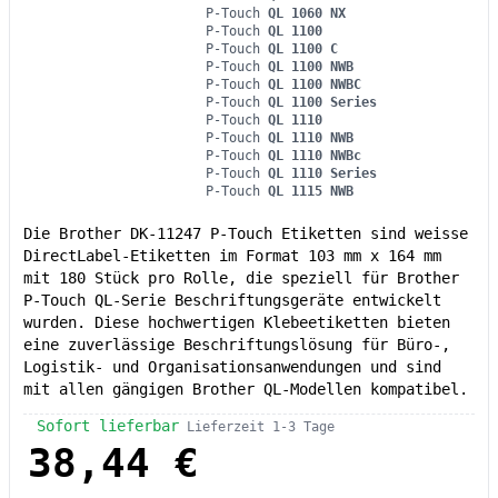
P-Touch
QL 1060 NX
P-Touch
QL 1100
P-Touch
QL 1100 C
P-Touch
QL 1100 NWB
P-Touch
QL 1100 NWBC
P-Touch
QL 1100 Series
P-Touch
QL 1110
P-Touch
QL 1110 NWB
P-Touch
QL 1110 NWBc
P-Touch
QL 1110 Series
P-Touch
QL 1115 NWB
Die Brother DK-11247 P-Touch Etiketten sind weisse
DirectLabel-Etiketten im Format 103 mm x 164 mm
mit 180 Stück pro Rolle, die speziell für Brother
P-Touch QL-Serie Beschriftungsgeräte entwickelt
wurden. Diese hochwertigen Klebeetiketten bieten
eine zuverlässige Beschriftungslösung für Büro-,
Logistik- und Organisationsanwendungen und sind
mit allen gängigen Brother QL-Modellen kompatibel.
Sofort lieferbar
Lieferzeit 1-3 Tage
38,44 €