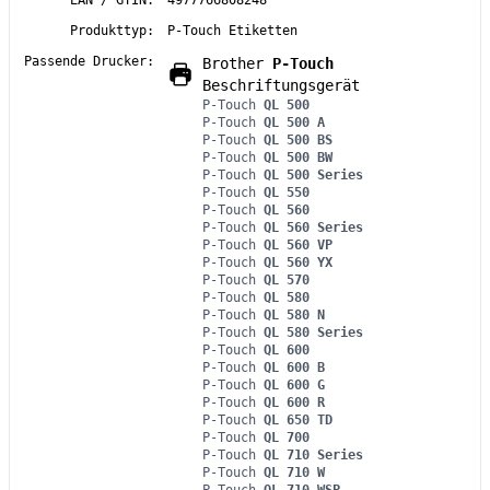
EAN / GTIN:
4977766808248
Produkttyp:
P-Touch Etiketten
Passende Drucker:
Brother
P-Touch
Beschriftungsgerät
P-Touch
QL 500
P-Touch
QL 500 A
P-Touch
QL 500 BS
P-Touch
QL 500 BW
P-Touch
QL 500 Series
P-Touch
QL 550
P-Touch
QL 560
P-Touch
QL 560 Series
P-Touch
QL 560 VP
P-Touch
QL 560 YX
P-Touch
QL 570
P-Touch
QL 580
P-Touch
QL 580 N
P-Touch
QL 580 Series
P-Touch
QL 600
P-Touch
QL 600 B
P-Touch
QL 600 G
P-Touch
QL 600 R
P-Touch
QL 650 TD
P-Touch
QL 700
P-Touch
QL 710 Series
P-Touch
QL 710 W