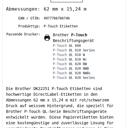
Abmessungen:
62 mm x 15,24 m
EAN / GTIN:
4977766766746
Produkttyp:
P-Touch Etiketten
Passende Drucker:
Brother
P-Touch
Beschriftungsgerät
P-Touch
QL 800
P-Touch
QL 810 Series
P-Touch
QL 810 W
P-Touch
QL 810 Wc
P-Touch
QL 820 NW
P-Touch
QL 820 NWB
P-Touch
QL 820 NWBc
P-Touch
QL 820 Series
Die Brother DK22251 P-Touch Etiketten sind
hochwertige DirectLabel-Etiketten in den
Abmessungen 62 mm x 15,24 m mit rot/schwarzem
Druck auf weissem Hintergrund, die speziell für
Brother P-Touch QL-Serie Beschriftungsgeräte
entwickelt wurden. Diese Papieretiketten bieten
eine kostengünstige und zuverlässige Lösung für