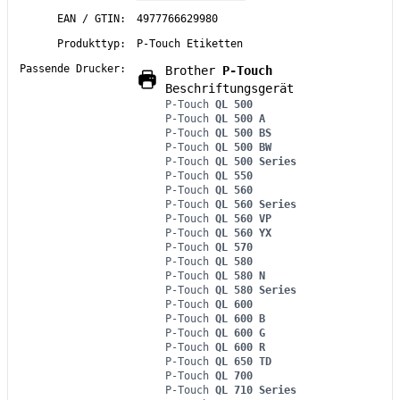
EAN / GTIN:
4977766629980
Produkttyp:
P-Touch Etiketten
Passende Drucker:
Brother
P-Touch
Beschriftungsgerät
P-Touch
QL 500
P-Touch
QL 500 A
P-Touch
QL 500 BS
P-Touch
QL 500 BW
P-Touch
QL 500 Series
P-Touch
QL 550
P-Touch
QL 560
P-Touch
QL 560 Series
P-Touch
QL 560 VP
P-Touch
QL 560 YX
P-Touch
QL 570
P-Touch
QL 580
P-Touch
QL 580 N
P-Touch
QL 580 Series
P-Touch
QL 600
P-Touch
QL 600 B
P-Touch
QL 600 G
P-Touch
QL 600 R
P-Touch
QL 650 TD
P-Touch
QL 700
P-Touch
QL 710 Series