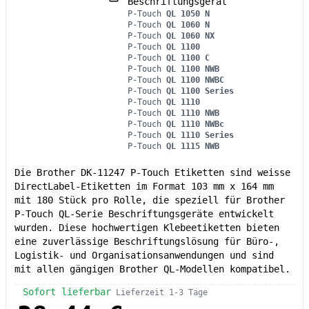
Beschriftungsgerät
P-Touch
QL 1050 N
P-Touch
QL 1060 N
P-Touch
QL 1060 NX
P-Touch
QL 1100
P-Touch
QL 1100 C
P-Touch
QL 1100 NWB
P-Touch
QL 1100 NWBC
P-Touch
QL 1100 Series
P-Touch
QL 1110
P-Touch
QL 1110 NWB
P-Touch
QL 1110 NWBc
P-Touch
QL 1110 Series
P-Touch
QL 1115 NWB
Die Brother DK-11247 P-Touch Etiketten sind weisse
DirectLabel-Etiketten im Format 103 mm x 164 mm
mit 180 Stück pro Rolle, die speziell für Brother
P-Touch QL-Serie Beschriftungsgeräte entwickelt
wurden. Diese hochwertigen Klebeetiketten bieten
eine zuverlässige Beschriftungslösung für Büro-,
Logistik- und Organisationsanwendungen und sind
mit allen gängigen Brother QL-Modellen kompatibel.
Sofort lieferbar
Lieferzeit 1-3 Tage