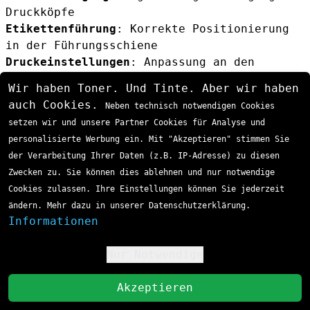
Druckköpfe
Etikettenführung
: Korrekte Positionierung
in der Führungsschiene
Druckeinstellungen
: Anpassung an den
Verwendungszweck
Wir haben Toner. Und Tinte. Aber wir haben
Vorlagenerstellung
: Optimierte Gestaltung
auch Cookies.
Neben technisch notwendigen Cookies
für das Etikettenformat
setzen wir und unsere Partner Cookies für Analyse und
Fazit
personalisierte Werbung ein. Mit "Akzeptieren" stimmen Sie
Die
Brother DK-22211 P-Touch Etiketten
der Verarbeitung Ihrer Daten (z.B. IP-Adresse) zu diesen
stellen eine hervorragende Wahl für
Zwecken zu. Sie können dies ablehnen und nur notwendige
professionelle Beschriftungsanforderungen
Cookies zulassen. Ihre Einstellungen können Sie jederzeit
dar. Mit ihrer universellen Kompatibilität
ändern. Mehr dazu in unserer Datenschutzerklärung.
zu praktisch allen Brother P-Touch QL-
Informationen
Geräten, der robusten Filmmaterial-
Konstruktion und den vielseitigen
Nur Notwendige
!
Anwendungsmöglichkeiten bieten sie eine
zuverlässige Lösung für Büro, Industrie und
St
Akzeptieren
institutionelle Anwendungen.