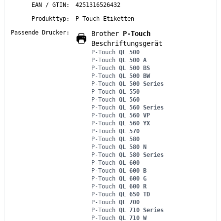
EAN / GTIN:
4251316526432
Produkttyp:
P-Touch Etiketten
Passende Drucker:
Brother
P-Touch
Beschriftungsgerät
P-Touch
QL 500
P-Touch
QL 500 A
P-Touch
QL 500 BS
P-Touch
QL 500 BW
P-Touch
QL 500 Series
P-Touch
QL 550
P-Touch
QL 560
P-Touch
QL 560 Series
P-Touch
QL 560 VP
P-Touch
QL 560 YX
P-Touch
QL 570
P-Touch
QL 580
P-Touch
QL 580 N
P-Touch
QL 580 Series
P-Touch
QL 600
P-Touch
QL 600 B
P-Touch
QL 600 G
P-Touch
QL 600 R
P-Touch
QL 650 TD
P-Touch
QL 700
P-Touch
QL 710 Series
P-Touch
QL 710 W