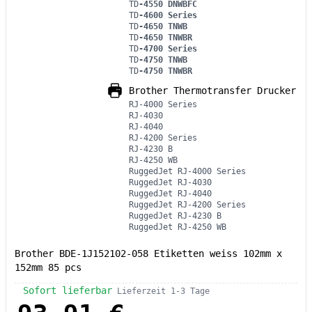
TD
-4550 DNWBFC
TD
-4600 Series
TD
-4650 TNWB
TD
-4650 TNWBR
TD
-4700 Series
TD
-4750 TNWB
TD
-4750 TNWBR
Brother Thermotransfer Drucker
RJ-4000 Series
RJ-4030
RJ-4040
RJ-4200 Series
RJ-4230 B
RJ-4250 WB
RuggedJet RJ-4000 Series
RuggedJet RJ-4030
RuggedJet RJ-4040
RuggedJet RJ-4200 Series
RuggedJet RJ-4230 B
RuggedJet RJ-4250 WB
Brother BDE-1J152102-058 Etiketten weiss 102mm x
152mm 85 pcs
Sofort lieferbar
Lieferzeit 1-3 Tage