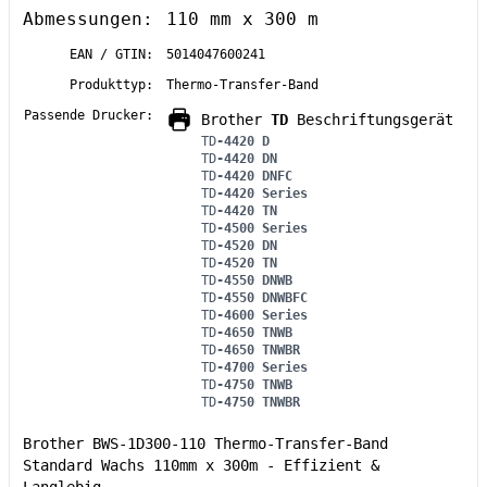
Abmessungen:
110 mm x 300 m
EAN / GTIN:
5014047600241
Produkttyp:
Thermo-Transfer-Band
Passende Drucker:
Brother
TD
Beschriftungsgerät
TD
-4420 D
TD
-4420 DN
TD
-4420 DNFC
TD
-4420 Series
TD
-4420 TN
TD
-4500 Series
TD
-4520 DN
TD
-4520 TN
TD
-4550 DNWB
TD
-4550 DNWBFC
TD
-4600 Series
TD
-4650 TNWB
TD
-4650 TNWBR
TD
-4700 Series
TD
-4750 TNWB
TD
-4750 TNWBR
Brother BWS-1D300-110 Thermo-Transfer-Band
Standard Wachs 110mm x 300m - Effizient &
Langlebig.