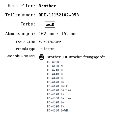
Hersteller:
Brother
Teilenummer:
BDE-1J152102-058
Farbe:
weiß
Abmessungen:
102 mm x 152 mm
EAN / GTIN:
5014047600845
Produkttyp:
Etiketten
Passende Drucker:
Brother
TD
Beschriftungsgerät
TD
-4000
TD
-4100 N
TD
-4210 D
TD
-4410 D
TD
-4420 D
TD
-4420 DN
TD
-4420 DNFC
TD
-4420 Series
TD
-4420 TN
TD
-4500 Series
TD
-4520 DN
TD
-4520 TN
TD
-4550 DNWB