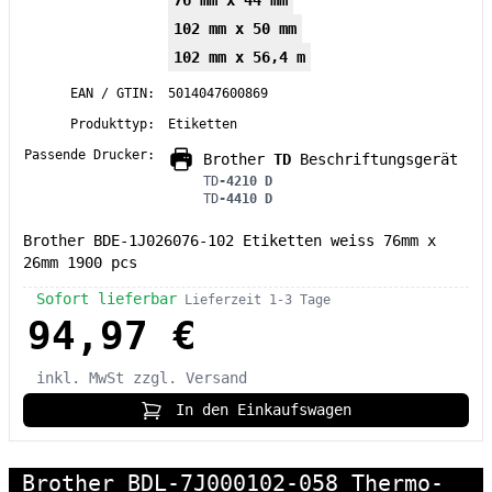
102 mm x 50 mm
102 mm x 56,4 m
EAN / GTIN:
5014047600869
Produkttyp:
Etiketten
Passende Drucker:
Brother
TD
Beschriftungsgerät
TD
-4210 D
TD
-4410 D
Brother BDE-1J026076-102 Etiketten weiss 76mm x
26mm 1900 pcs
Sofort lieferbar
Lieferzeit 1-3 Tage
94,97 €
inkl. MwSt
zzgl. Versand
In den Einkaufswagen
Brother BDL-7J000102-058 Thermo-