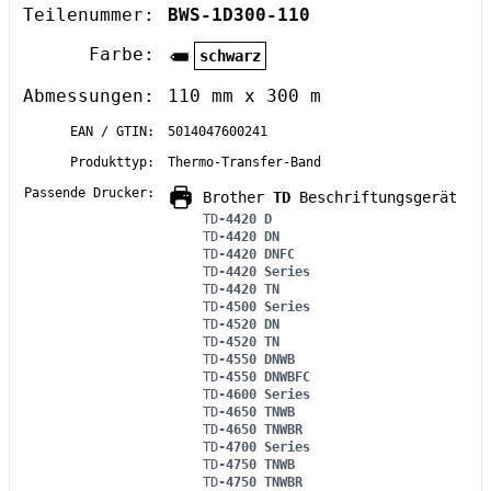
Teilenummer:
BWS-1D300-110
Farbe:
schwarz
Abmessungen:
110 mm x 300 m
EAN / GTIN:
5014047600241
Produkttyp:
Thermo-Transfer-Band
Passende Drucker:
Brother
TD
Beschriftungsgerät
TD
-4420 D
TD
-4420 DN
TD
-4420 DNFC
TD
-4420 Series
TD
-4420 TN
TD
-4500 Series
TD
-4520 DN
TD
-4520 TN
TD
-4550 DNWB
TD
-4550 DNWBFC
TD
-4600 Series
TD
-4650 TNWB
TD
-4650 TNWBR
TD
-4700 Series
TD
-4750 TNWB
TD
-4750 TNWBR