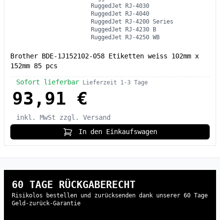
RuggedJet RJ-4030
RuggedJet RJ-4040
RuggedJet RJ-4200 Series
RuggedJet RJ-4230 B
RuggedJet RJ-4250 WB
Brother BDE-1J152102-058 Etiketten weiss 102mm x
152mm 85 pcs
Sofort lieferbar
Lieferzeit 1-3 Tage
93,91 €
inkl. MwSt
zzgl. Versand
In den Einkaufswagen
60 TAGE RÜCKGABERECHT
Risikolos bestellen und zurücksenden dank unserer 60 Tage
Geld-zurück-Garantie