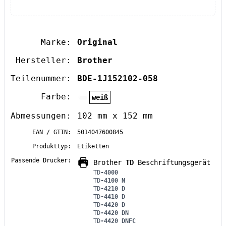
Marke:
Original
Hersteller:
Brother
Teilenummer:
BDE-1J152102-058
Farbe:
weiß
Abmessungen:
102 mm x 152 mm
EAN / GTIN:
5014047600845
Produkttyp:
Etiketten
Passende Drucker:
Brother
TD
Beschriftungsgerät
TD
-4000
TD
-4100 N
TD
-4210 D
TD
-4410 D
TD
-4420 D
TD
-4420 DN
TD
-4420 DNFC