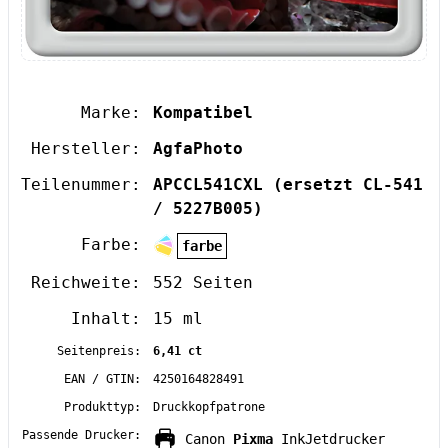
Marke:
Kompatibel
Hersteller:
AgfaPhoto
Teilenummer:
APCCL541CXL
(ersetzt CL-541
/ 5227B005)
Farbe:
farbe
Reichweite:
552 Seiten
Inhalt:
15 ml
Seitenpreis:
6,41 ct
EAN / GTIN:
4250164828491
Produkttyp:
Druckkopfpatrone
Passende Drucker:
Canon
Pixma
InkJetdrucker