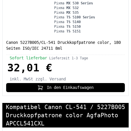
Pixma
MX 530 Series
Pixma
MX 532
Pixma
MX 535
Pixma
TS 5100 Series
Pixma
TS 5140
Pixma
TS 5150
Pixma
TS 5151
Canon 5227B005/CL-541 Druckkopfpatrone color, 180
Seiten ISO/IEC 24711 8ml
Sofort lieferbar
Lieferzeit 1-3 Tage
32,01 €
inkl. MwSt
zzgl. Versand
In den Einkaufswagen
Kompatibel Canon CL-541 / 5227B005
Druckkopfpatrone color AgfaPhoto
APCCL541CXL